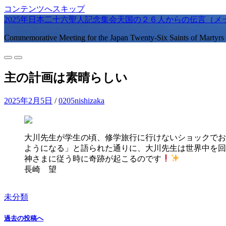
コンテンツへスキップ
2025年日本二十六聖人記念集会天国の２６人からの伝言（メ
Commemorative Meeting for the Japan Twenty-Six Saints of Martyrs
モ
検
バ
索
主の計画は素晴らしい
イ
フ
ル
ィ
メ
ー
2025年2月5日
/
0205nishizaka
ニ
ル
ュ
ド
ー
を
を
切
大川先生が学生の頃、修学旅行に行けないショックでお
切
り
ようになる」と語られた通りに、大川先生は世界中を回
り
替
神さまに従う時に奇跡が起こるのです
替
え
長崎 望
え
る
る
未分類
過去の投稿へ