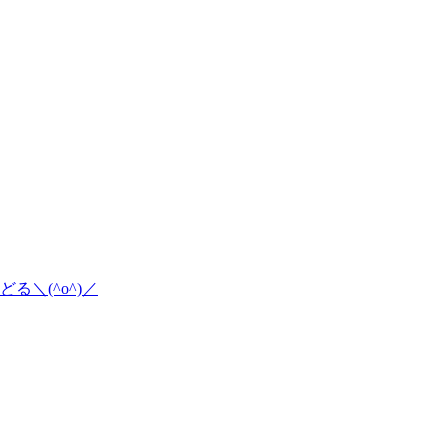
＼(^o^)／