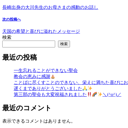
長崎出身の大川先生のお母さまの感動のお話し
次の投稿へ
天国の希望と喜びに溢れたメッセージ
検索
検索
最近の投稿
一生忘れることができない聖会
教会の恵みに感謝
ことばに尽くすことのできない、栄えに満ちた喜びにおどる
遅くまでありがとうございました
第三部の聖会も大変祝福されました
＼(^o^)／
最近のコメント
表示できるコメントはありません。