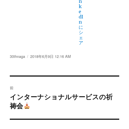
投
30thnaga
投
2018年6月9日 12:16 AM
稿
稿
者
日:
投
前
稿
インターナショナルサービスの祈
過
祷会
去
ナ
の
ビ
投
稿: