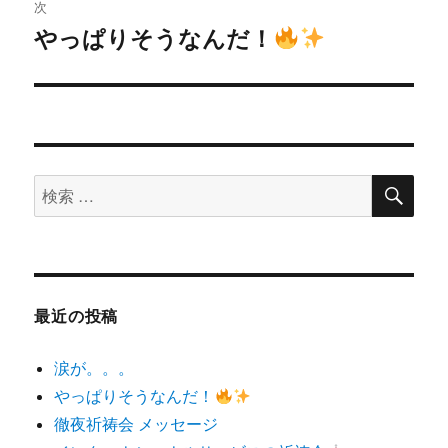
ゲ
次
やっぱりそうなんだ！
次
ー
の
シ
投
稿:
ョ
ン
検
検
索
索
対
象:
最近の投稿
涙が。。。
やっぱりそうなんだ！
徹夜祈祷会 メッセージ