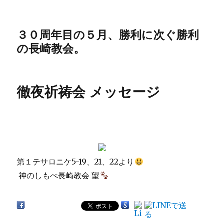
３０周年目の５月、勝利に次ぐ勝利
の長崎教会。
徹夜祈祷会 メッセージ
第１テサロニケ5-19、21、22より
神のしもべ長崎教会 望