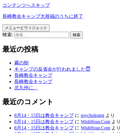
コンテンツへスキップ
長崎教会キャンプ大祝福のうちに終了
メニューとウィジェット
検索:
最近の投稿
霧の朝
キャンプの反省会が行われました😇
長崎教会キャンプ
長崎教会キャンプ
北九州に、
最近のコメント
8月14・15日は教会キャンプ
に
psychologist
より
8月14・15日は教会キャンプ
に
WishHour.Com
より
8月14・15日は教会キャンプ
に
WishHour.Com
より