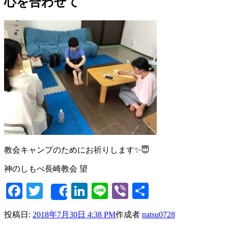
心を合わせて
教会キャンプのためにお祈りします✨😇
神のしもべ長崎教会 望
Facebook
Twitter
LinkedIn
Line
Viber
共
Share
有
投稿日:
2018年7月30日 4:38 PM
作成者
natsu0728