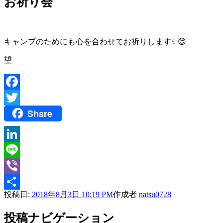
お祈り会
キャンプのためにも心を合わせてお祈りします✨😊
望
Facebook
Share
Twitter
LinkedIn
Line
Viber
投稿日:
2018年8月3日 10:19 PM
作成者
natsu0728
共
有
投稿ナビゲーション