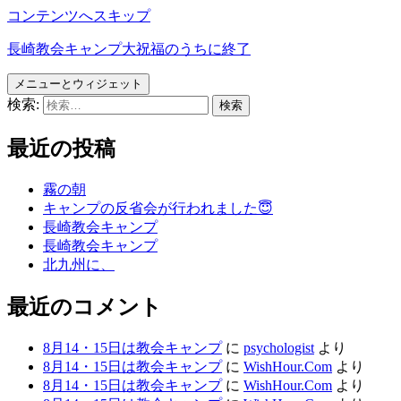
コンテンツへスキップ
長崎教会キャンプ大祝福のうちに終了
メニューとウィジェット
検索:
最近の投稿
霧の朝
キャンプの反省会が行われました😇
長崎教会キャンプ
長崎教会キャンプ
北九州に、
最近のコメント
8月14・15日は教会キャンプ
に
psychologist
より
8月14・15日は教会キャンプ
に
WishHour.Com
より
8月14・15日は教会キャンプ
に
WishHour.Com
より