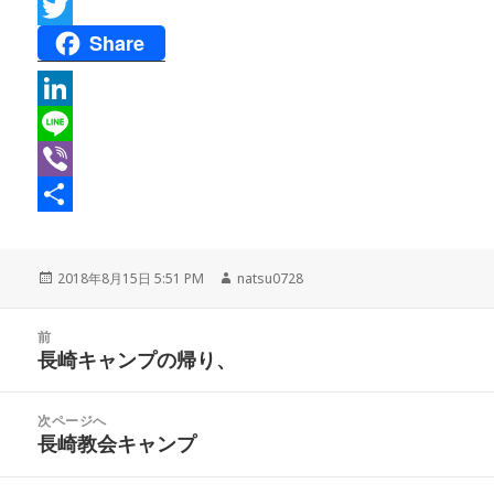
F
Share
a
T
c
w
e
i
L
b
t
i
L
o
t
n
i
V
o
e
k
n
i
共
k
r
e
e
b
有
投
2018年8月15日 5:51 PM
作
natsu0728
稿
成
d
e
日:
者
投
I
r
前
稿
長崎キャンプの帰り、
前
n
ナ
の
ビ
投
次ページへ
ゲ
稿:
長崎教会キャンプ
次
ー
の
シ