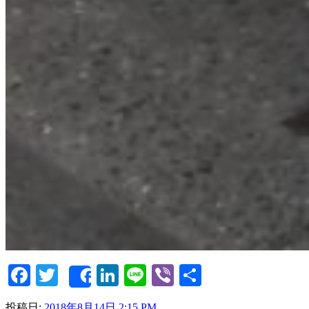
Facebook
Twitter
LinkedIn
Line
Viber
共
Share
有
投稿日:
2018年8月14日 2:15 PM