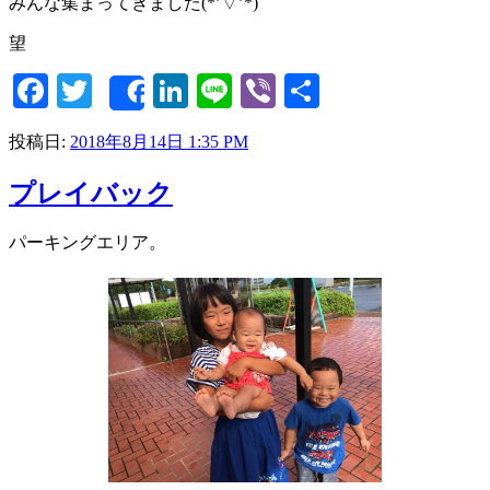
みんな集まってきました(*’▽’*)
望
Facebook
Twitter
LinkedIn
Line
Viber
共
Share
有
投稿日:
2018年8月14日 1:35 PM
プレイバック
パーキングエリア。