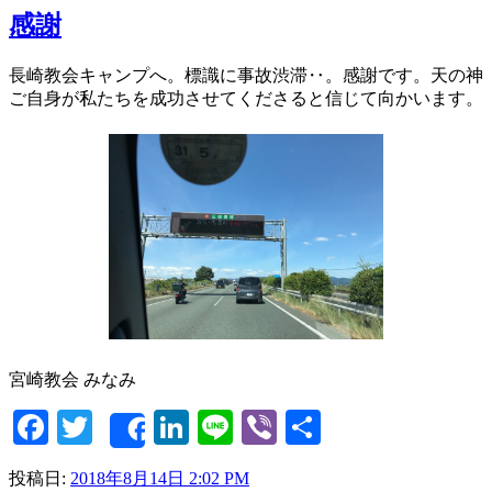
感謝
長崎教会キャンプへ。標識に事故渋滞‥。感謝です。天の神
ご自身が私たちを成功させてくださると信じて向かいます。
宮崎教会 みなみ
Facebook
Twitter
LinkedIn
Line
Viber
共
Share
有
投稿日:
2018年8月14日 2:02 PM