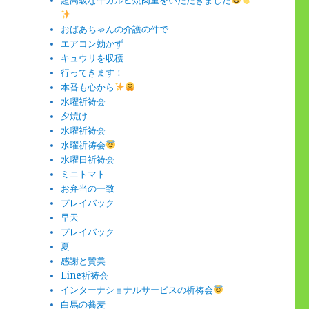
超高級な牛カルビ焼肉重をいただきました
おばあちゃんの介護の件で
エアコン効かず
キュウリを収穫
行ってきます！
本番も心から
水曜祈祷会
夕焼け
水曜祈祷会
水曜祈祷会
水曜日祈祷会
ミニトマト
お弁当の一致
プレイバック
早天
プレイバック
夏
感謝と賛美
Line祈祷会
インターナショナルサービスの祈祷会
白馬の蕎麦