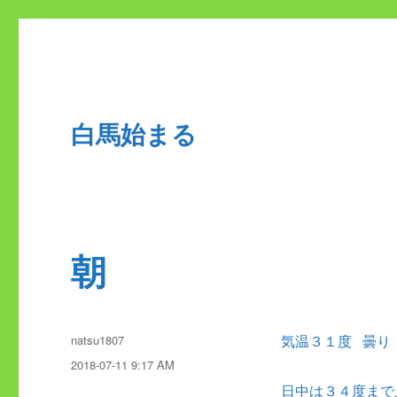
白馬始まる
朝
投
natsu1807
気温３１度 曇り
稿
投
2018-07-11 9:17 AM
者
稿
日中は３４度まで