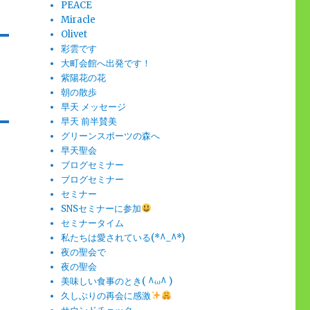
PEACE
Miracle
Olivet
彩雲です
大町会館へ出発です！
紫陽花の花
朝の散歩
早天 メッセージ
早天 前半賛美
グリーンスポーツの森へ
早天聖会
ブログセミナー
ブログセミナー
セミナー
SNSセミナーに参加
セミナータイム
私たちは愛されている(*^_^*)
夜の聖会で
夜の聖会
美味しい食事のとき( ^ω^ )
久しぶりの再会に感激