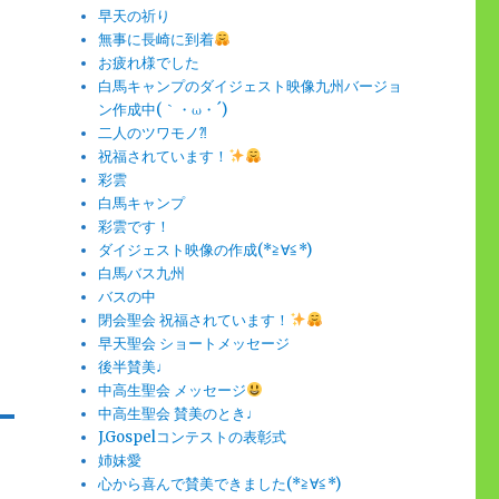
早天の祈り
無事に長崎に到着
お疲れ様でした
白馬キャンプのダイジェスト映像九州バージョ
ン作成中(｀・ω・´)
二人のツワモノ⁈
祝福されています！
彩雲
白馬キャンプ
彩雲です！
ダイジェスト映像の作成(*≧∀≦*)
白馬バス九州
バスの中
閉会聖会 祝福されています！
早天聖会 ショートメッセージ
後半賛美♩
中高生聖会 メッセージ
中高生聖会 賛美のとき♩
J.Gospelコンテストの表彰式
姉妹愛
心から喜んで賛美できました(*≧∀≦*)