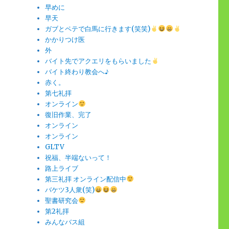
早めに
早天
ガブとペテで白馬に行きます(笑笑)
かかりつけ医
外
バイト先でアクエリをもらいました
バイト終わり教会へ♪
赤く。
第七礼拝
オンライン
復旧作業、完了
オンライン
オンライン
GLTV
祝福、半端ないって！
路上ライブ
第三礼拝 オンライン配信中
バケツ3人衆(笑)
聖書研究会
第2礼拝
みんなバス組