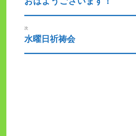
おはようございます！
去
ナ
の
ビ
投
次
稿:
ゲ
水曜日祈祷会
次
の
ー
投
シ
稿:
ョ
ン