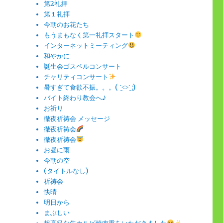
第2礼拝
第１礼拝
今朝のお花たち
もうまもなく第一礼拝スタート
インターネットミーティング
和やかに
誕生会ゴスペルコンサート
チャリティコンサート
暑すぎて食欲不振。。。( ˊ̱˂˃ˋ̱ ;)
バイト終わり教会へ♪
お祈り
徹夜祈祷会 メッセージ
徹夜祈祷会
徹夜祈祷会
お昼に雨
今朝の空
(タイトルなし)
祈祷会
快晴
明日から
まぶしい