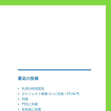
最近の投稿
礼拝の特別賛美
ダイジェスト映像ついに完成！(*≧∀≦*)
到着
門司に到着
佐世保に到着