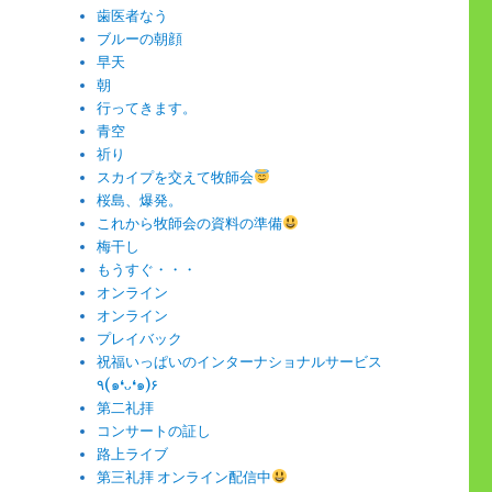
歯医者なう
ブルーの朝顔
早天
朝
行ってきます。
青空
祈り
スカイプを交えて牧師会
桜島、爆発。
これから牧師会の資料の準備
梅干し
もうすぐ・・・
オンライン
オンライン
プレイバック
祝福いっぱいのインターナショナルサービス
٩(๑❛ᴗ❛๑)۶
第二礼拝
コンサートの証し
路上ライブ
第三礼拝 オンライン配信中