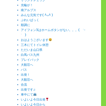
サウンドチェック
光輪が！
南アルプス
みんな元気です( ^ω^ )
ぷれいばっく
順調に
アイフォンXはホームボタンがない。。。( ˙-
˙ )
おはようございます
三木にてトイレ休憩
ただいま山口県
白馬バス九州
プレイバック
大観荘へ
バス
出発！
大観荘へ
合流
出発です♫
車中にて
いよいよ今日出発
いよいよ今日から