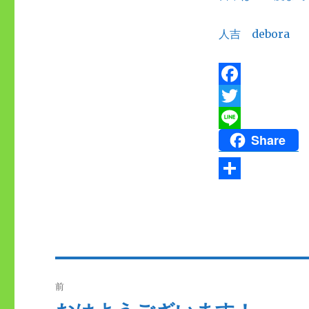
日:
人吉 debora
F
a
T
Share
c
w
L
e
i
i
b
t
n
共
o
t
e
有
o
e
k
r
投
前
稿
過