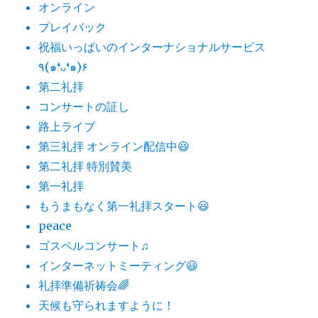
オンライン
プレイバック
祝福いっぱいのインターナショナルサービス
٩(๑❛ᴗ❛๑)۶
第二礼拝
コンサートの証し
路上ライブ
第三礼拝 オンライン配信中😃
第二礼拝 特別賛美
第一礼拝
もうまもなく第一礼拝スタート😃
peace
ゴスペルコンサート♫
インターネットミーティング😃
礼拝準備祈祷会🌈
天候も守られますように！