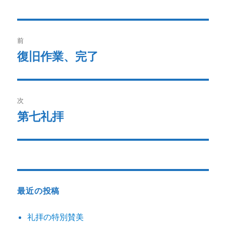
e
te
者
日:
b
r
投
o
前
o
稿
復旧作業、完了
過
k
去
ナ
の
ビ
投
次
稿:
ゲ
第七礼拝
次
の
ー
投
シ
稿:
ョ
最近の投稿
ン
礼拝の特別賛美