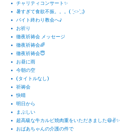
チャリティコンサート✨
暑すぎて食欲不振。。。( ˊ̱˂˃ˋ̱ ;)
バイト終わり教会へ♪
お祈り
徹夜祈祷会 メッセージ
徹夜祈祷会🌈
徹夜祈祷会😇
お昼に雨
今朝の空
(タイトルなし)
祈祷会
快晴
明日から
まぶしい
超高級な牛カルビ焼肉重をいただきました😆✌️✨
おばあちゃんの介護の件で