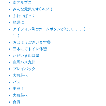
南アルプス
みんな元気です( ^ω^ )
ぷれいばっく
順調に
アイフォンXはホームボタンがない。。。( ˙-
˙ )
おはようございます😃
三木にてトイレ休憩
ただいま山口県
白馬バス九州
プレイバック
大観荘へ
バス
出発！
大観荘へ
合流