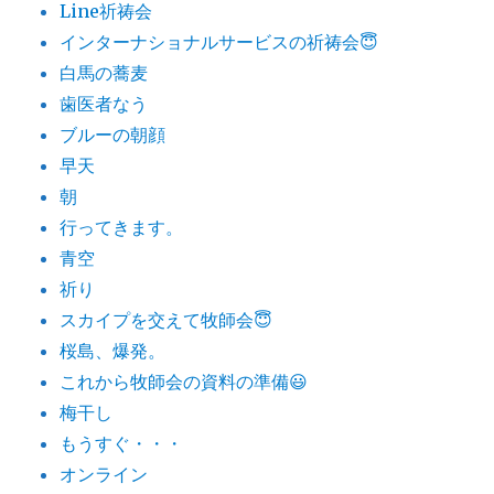
Line祈祷会
インターナショナルサービスの祈祷会😇
白馬の蕎麦
歯医者なう
ブルーの朝顔
早天
朝
行ってきます。
青空
祈り
スカイプを交えて牧師会😇
桜島、爆発。
これから牧師会の資料の準備😃
梅干し
もうすぐ・・・
オンライン