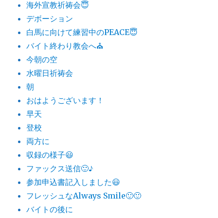
海外宣教祈祷会😇
デボーション
白馬に向けて練習中のPEACE😇
バイト終わり教会へ⛪️
今朝の空
水曜日祈祷会
朝
おはようございます！
早天
登校
両方に
収録の様子😃
ファックス送信🙂♪
参加申込書記入しました😃
フレッシュなAlways Smile🙂🙂
バイトの後に