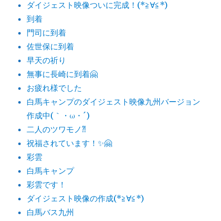
ダイジェスト映像ついに完成！(*≧∀≦*)
到着
門司に到着
佐世保に到着
早天の祈り
無事に長崎に到着🤗
お疲れ様でした
白馬キャンプのダイジェスト映像九州バージョン
作成中(｀・ω・´)
二人のツワモノ⁈
祝福されています！✨🤗
彩雲
白馬キャンプ
彩雲です！
ダイジェスト映像の作成(*≧∀≦*)
白馬バス九州