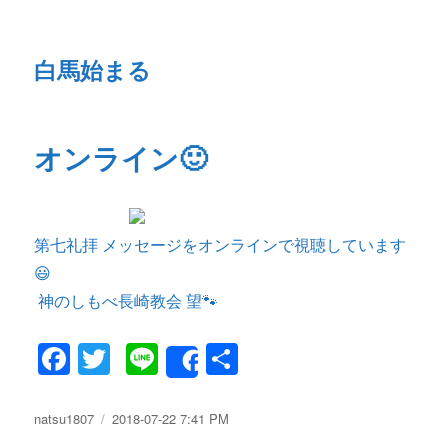
白馬始まる
オンライン🙂
第七礼拝 メッセージをオンラインで視聴しています
😃
神のしもべ長崎教会 望🐾
F
T
Li
共
Share
a
w
n
有
c
it
e
投
natsu1807
投
2018-07-22 7:41 PM
稿
稿