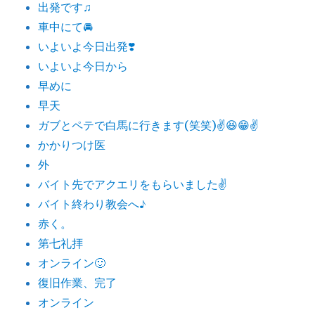
出発です♫
車中にて🚘
いよいよ今日出発❣️
いよいよ今日から
早めに
早天
ガブとペテで白馬に行きます(笑笑)✌️😆😁✌️
かかりつけ医
外
バイト先でアクエリをもらいました✌️
バイト終わり教会へ♪
赤く。
第七礼拝
オンライン🙂
復旧作業、完了
オンライン