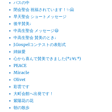
バスの中
閉会聖会 祝福されています！✨🤗
早天聖会 ショートメッセージ
後半賛美♩
中高生聖会 メッセージ😃
中高生聖会 賛美のとき♩
J.Gospelコンテストの表彰式
姉妹愛
心から喜んで賛美できました(*≧∀≦*)
PEACE
Miracle
Olivet
彩雲です
大町会館へ出発です！
紫陽花の花
朝の散歩