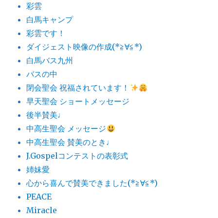
彩雲
白馬キャンプ
彩雲です！
ダイジェスト映像の作成(*≧∀≦*)
白馬バス九州
バスの中
閉会聖会 祝福されています！
早天聖会 ショートメッセージ
後半賛美♩
中高生聖会 メッセージ
中高生聖会 賛美のとき♩
J.Gospelコンテストの表彰式
姉妹愛
心から喜んで賛美できました(*≧∀≦*)
PEACE
Miracle