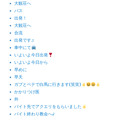
大観荘へ
バス
出発！
大観荘へ
合流
出発です♫
車中にて
いよいよ今日出発
いよいよ今日から
早めに
早天
ガブとペテで白馬に行きます(笑笑)
かかりつけ医
外
バイト先でアクエリをもらいました
バイト終わり教会へ♪