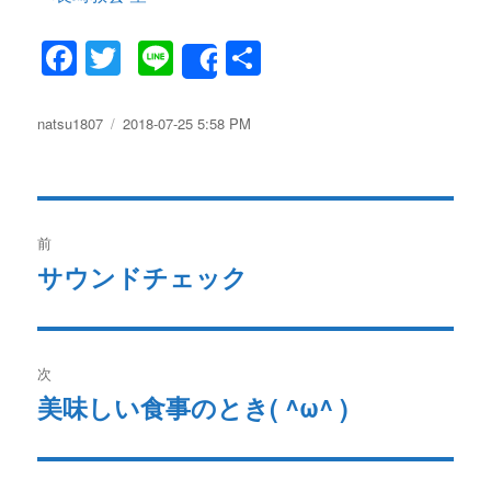
F
T
Li
共
Share
a
w
n
有
c
it
e
投
natsu1807
投
2018-07-25 5:58 PM
稿
稿
e
te
者
日:
b
r
投
o
前
o
稿
サウンドチェック
過
k
去
ナ
の
ビ
投
次
稿:
ゲ
美味しい食事のとき( ^ω^ )
次
の
ー
投