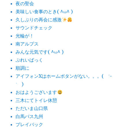
夜の聖会
美味しい食事のとき( ^ω^ )
久しぶりの再会に感激
サウンドチェック
光輪が！
南アルプス
みんな元気です( ^ω^ )
ぷれいばっく
順調に
アイフォンXはホームボタンがない。。。( ˙-
˙ )
おはようございます
三木にてトイレ休憩
ただいま山口県
白馬バス九州
プレイバック