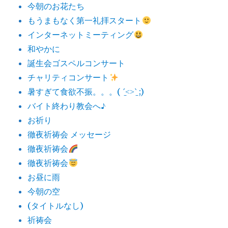
今朝のお花たち
もうまもなく第一礼拝スタート
インターネットミーティング
和やかに
誕生会ゴスペルコンサート
チャリティコンサート
暑すぎて食欲不振。。。( ˊ̱˂˃ˋ̱ ;)
バイト終わり教会へ♪
お祈り
徹夜祈祷会 メッセージ
徹夜祈祷会
徹夜祈祷会
お昼に雨
今朝の空
(タイトルなし)
祈祷会