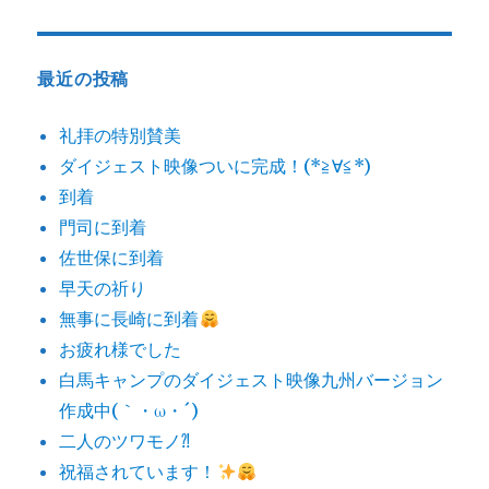
シ
稿:
ョ
最近の投稿
ン
礼拝の特別賛美
ダイジェスト映像ついに完成！(*≧∀≦*)
到着
門司に到着
佐世保に到着
早天の祈り
無事に長崎に到着
お疲れ様でした
白馬キャンプのダイジェスト映像九州バージョン
作成中(｀・ω・´)
二人のツワモノ⁈
祝福されています！