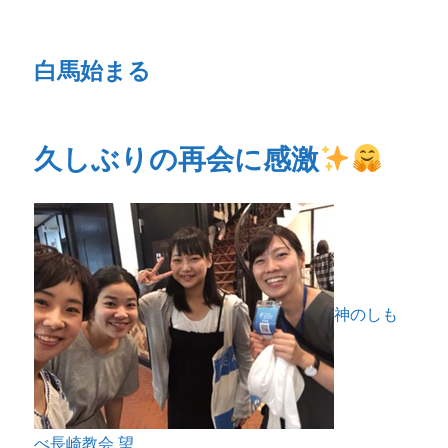
白馬始まる
久しぶりの再会に感激
神のしも
べ長崎教会 望