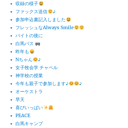
収録の様子
ファックス送信
♪
参加申込書記入しました
フレッシュなAlways Smile
バイトの後に
白馬バス
昨年も
Nちゃん
♪
女子牧会学 チャペル
神学校の授業
今年も親子で参加します♪
♪
オーケストラ
早天
喜びいっぱい
PEACE
白馬キャンプ