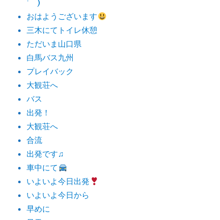
˙ )
おはようございます
三木にてトイレ休憩
ただいま山口県
白馬バス九州
プレイバック
大観荘へ
バス
出発！
大観荘へ
合流
出発です♫
車中にて
いよいよ今日出発
いよいよ今日から
早めに