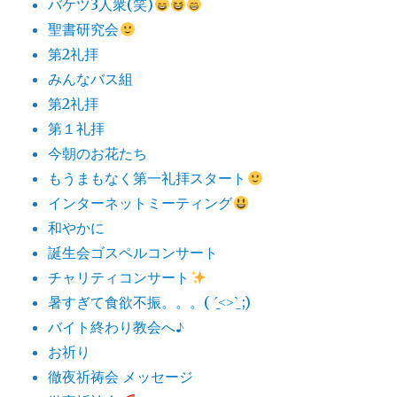
バケツ3人衆(笑)
聖書研究会
第2礼拝
みんなバス組
第2礼拝
第１礼拝
今朝のお花たち
もうまもなく第一礼拝スタート
インターネットミーティング
和やかに
誕生会ゴスペルコンサート
チャリティコンサート
暑すぎて食欲不振。。。( ˊ̱˂˃ˋ̱ ;)
バイト終わり教会へ♪
お祈り
徹夜祈祷会 メッセージ