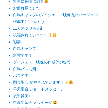
無事に長崎に到着
お疲れ様でした
白馬キャンプのダイジェスト映像九州バージョン
作成中(｀・ω・´)
二人のツワモノ⁈
祝福されています！
彩雲
白馬キャンプ
彩雲です！
ダイジェスト映像の作成(*≧∀≦*)
白馬バス九州
バスの中
閉会聖会 祝福されています！
早天聖会 ショートメッセージ
後半賛美♩
中高生聖会 メッセージ