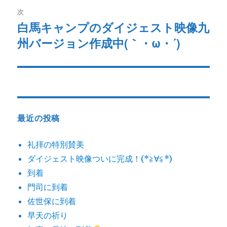
ビ
投
次
稿:
ゲ
白馬キャンプのダイジェスト映像九
次
州バージョン作成中(｀・ω・´)
の
ー
投
シ
稿:
ョ
ン
最近の投稿
礼拝の特別賛美
ダイジェスト映像ついに完成！(*≧∀≦*)
到着
門司に到着
佐世保に到着
早天の祈り