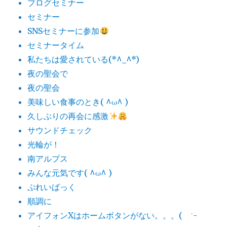
ブログセミナー
セミナー
SNSセミナーに参加
セミナータイム
私たちは愛されている(*^_^*)
夜の聖会で
夜の聖会
美味しい食事のとき( ^ω^ )
久しぶりの再会に感激
サウンドチェック
光輪が！
南アルプス
みんな元気です( ^ω^ )
ぷれいばっく
順調に
アイフォンXはホームボタンがない。。。( ˙-