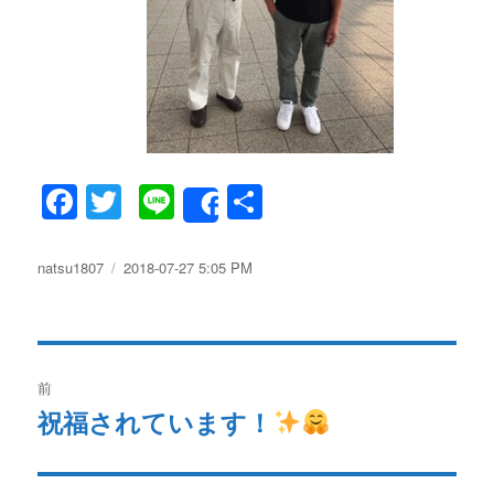
F
T
Li
共
Share
a
w
n
有
c
it
e
投
natsu1807
投
2018-07-27 5:05 PM
稿
稿
e
te
者
日:
b
r
投
o
前
o
稿
祝福されています！
過
k
去
ナ
の