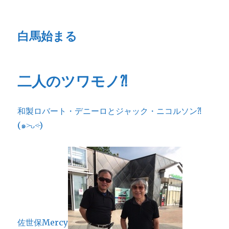
白馬始まる
二人のツワモノ⁈
和製ロバート・デニーロとジャック・ニコルソン⁈
(๑˃̵ᴗ˂̵)
佐世保Mercy