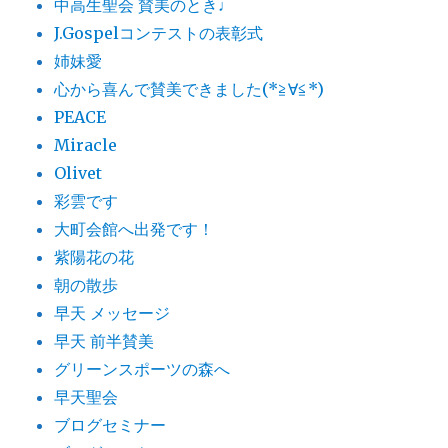
中高生聖会 賛美のとき♩
J.Gospelコンテストの表彰式
姉妹愛
心から喜んで賛美できました(*≧∀≦*)
PEACE
Miracle
Olivet
彩雲です
大町会館へ出発です！
紫陽花の花
朝の散歩
早天 メッセージ
早天 前半賛美
グリーンスポーツの森へ
早天聖会
ブログセミナー