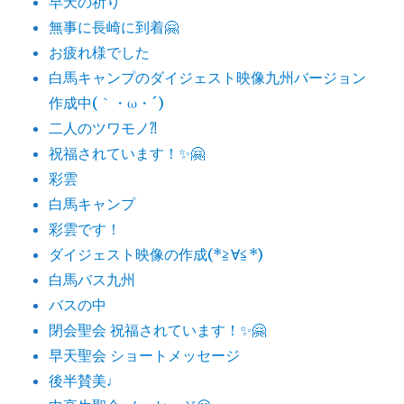
早天の祈り
無事に長崎に到着🤗
お疲れ様でした
白馬キャンプのダイジェスト映像九州バージョン
作成中(｀・ω・´)
二人のツワモノ⁈
祝福されています！✨🤗
彩雲
白馬キャンプ
彩雲です！
ダイジェスト映像の作成(*≧∀≦*)
白馬バス九州
バスの中
閉会聖会 祝福されています！✨🤗
早天聖会 ショートメッセージ
後半賛美♩