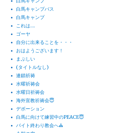
白馬キャンプ
白馬キャンプバス
白馬キャンプ
これは….
ゴーヤ
自分に出来ることを・・・
おはようございます！
まぶしい
(タイトルなし)
連鎖祈祷
水曜祈祷会
水曜日祈祷会
海外宣教祈祷会😇
デボーション
白馬に向けて練習中のPEACE😇
バイト終わり教会へ⛪️