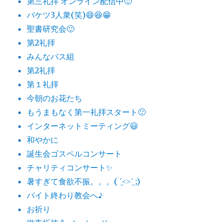
第三礼拝 オンライン配信中🙂
バケツ3人衆(笑)😄😆😁
聖書研究会🙂
第2礼拝
みんなバス組
第2礼拝
第１礼拝
今朝のお花たち
もうまもなく第一礼拝スタート🙂
インターネットミーティング😃
和やかに
誕生会ゴスペルコンサート
チャリティコンサート✨
暑すぎて食欲不振。。。( ˊ̱˂˃ˋ̱ ;)
バイト終わり教会へ♪
お祈り