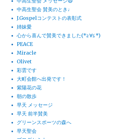
中高生聖会 メッセージ😃
中高生聖会 賛美のとき♩
J.Gospelコンテストの表彰式
姉妹愛
心から喜んで賛美できました(*≧∀≦*)
PEACE
Miracle
Olivet
彩雲です
大町会館へ出発です！
紫陽花の花
朝の散歩
早天 メッセージ
早天 前半賛美
グリーンスポーツの森へ
早天聖会