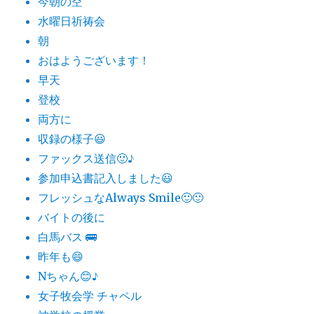
今朝の空
水曜日祈祷会
朝
おはようございます！
早天
登校
両方に
収録の様子😃
ファックス送信🙂♪
参加申込書記入しました😃
フレッシュなAlways Smile🙂🙂
バイトの後に
白馬バス 🚌
昨年も😄
Nちゃん😊♪
女子牧会学 チャペル