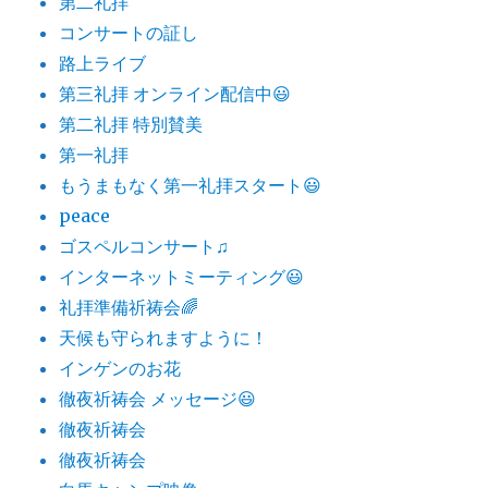
第二礼拝
コンサートの証し
路上ライブ
第三礼拝 オンライン配信中😃
第二礼拝 特別賛美
第一礼拝
もうまもなく第一礼拝スタート😃
peace
ゴスペルコンサート♫
インターネットミーティング😃
礼拝準備祈祷会🌈
天候も守られますように！
インゲンのお花
徹夜祈祷会 メッセージ😃
徹夜祈祷会
徹夜祈祷会