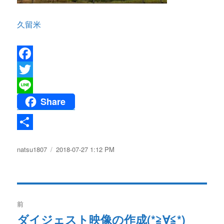
久留米
F
a
T
Share
c
w
L
e
i
i
b
t
n
共
投
natsu1807
投
2018-07-27 1:12 PM
o
t
e
有
稿
稿
o
e
者
日:
k
r
投
前
稿
ダイジェスト映像の作成(*≧∀≦*)
過