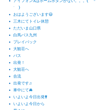
アイフォンXはホームボタンがない。。。( ˙-
˙ )
おはようございます😃
三木にてトイレ休憩
ただいま山口県
白馬バス九州
プレイバック
大観荘へ
バス
出発！
大観荘へ
合流
出発です♫
車中にて🚘
いよいよ今日出発❣️
いよいよ今日から