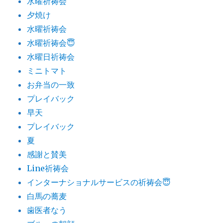
水曜祈祷会
夕焼け
水曜祈祷会
水曜祈祷会😇
水曜日祈祷会
ミニトマト
お弁当の一致
プレイバック
早天
プレイバック
夏
感謝と賛美
Line祈祷会
インターナショナルサービスの祈祷会😇
白馬の蕎麦
歯医者なう