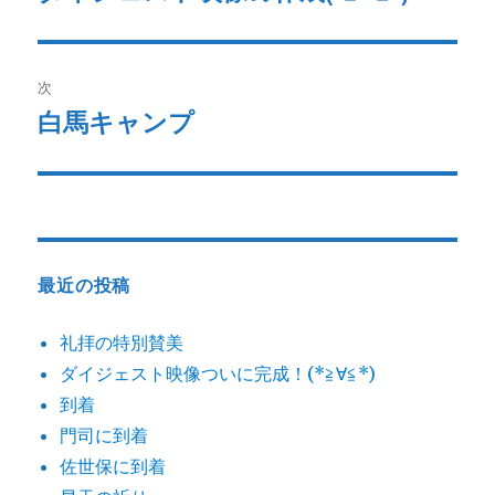
去
ナ
の
ビ
投
次
稿:
ゲ
白馬キャンプ
次
の
ー
投
シ
稿:
ョ
最近の投稿
ン
礼拝の特別賛美
ダイジェスト映像ついに完成！(*≧∀≦*)
到着
門司に到着
佐世保に到着