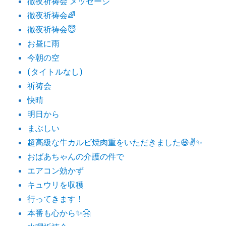
徹夜祈祷会 メッセージ
徹夜祈祷会🌈
徹夜祈祷会😇
お昼に雨
今朝の空
(タイトルなし)
祈祷会
快晴
明日から
まぶしい
超高級な牛カルビ焼肉重をいただきました😆✌️✨
おばあちゃんの介護の件で
エアコン効かず
キュウリを収穫
行ってきます！
本番も心から✨🤗