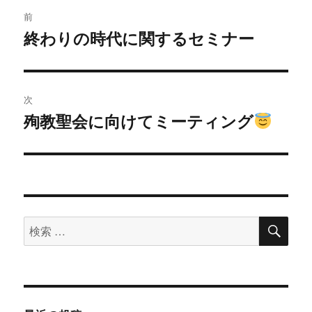
投
前
稿
終わりの時代に関するセミナー
過
去
ナ
の
ビ
投
次
稿:
ゲ
殉教聖会に向けてミーティング
次
の
ー
投
シ
稿:
ョ
検
検
索
ン
索
対
象: