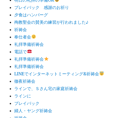
プレイバック 感謝のお祈り
夕食はハンバーグ
殉教聖会の賛美の練習が行われました♪
祈祷会
奉仕者会
礼拝準備祈祷会
電話で
礼拝準備祈祷会
礼拝準備祈祷会
LINEでインターネットミーティング&祈祷会
徹夜祈祷会
ラインで、Ｓさん宅の家庭祈祷会
ラインに
プレイバック
婦人・ヤング祈祷会
祈祷会