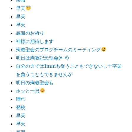
早天
早天
早天
感謝のお祈り
神様に期待します
殉教聖会のブログチームのミーティング
明日は殉教記念聖会(^-^)
自分の力では1mmも従うこともできないし十字架
を負うこともできませんが
明日の殉教聖会も
ホッと一息
晴れ
登校
早天
早天
感謝