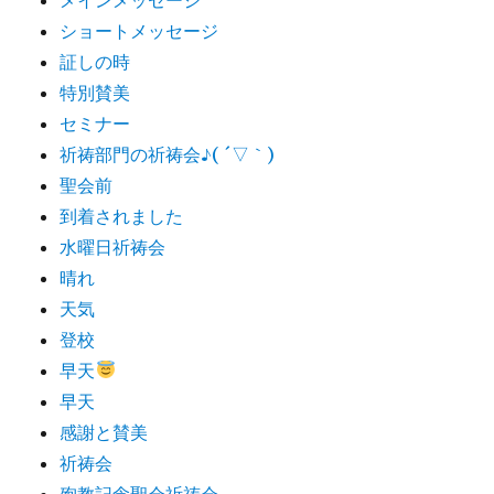
ショートメッセージ
証しの時
特別賛美
セミナー
祈祷部門の祈祷会♪( ´▽｀)
聖会前
到着されました
水曜日祈祷会
晴れ
天気
登校
早天
早天
感謝と賛美
祈祷会
殉教記念聖会祈祷会