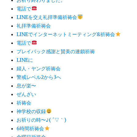
電話で
LINEを交え礼拝準備祈祷会
礼拝準備祈祷会
LINEでインターネットミーティング&祈祷会
電話で
プレイバック感謝と賛美の連鎖祈祷
LINEに
婦人・ヤング祈祷会
警戒レベル2から3へ
息が楽〜
ぜんざい
祈祷会
神学校の収録
お祈りの時〜♪( ´▽｀)
6時間祈祷会
金曜日祈祷会