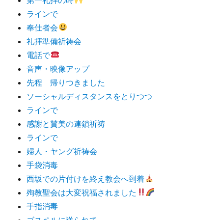
ラインで
奉仕者会
礼拝準備祈祷会
電話で
音声・映像アップ
先程 帰りつきました
ソーシャルディスタンスをとりつつ
ラインで
感謝と賛美の連鎖祈祷
ラインで
婦人・ヤング祈祷会
手袋消毒
西坂での片付けを終え教会へ到着
殉教聖会は大変祝福されました
手指消毒
ゴスペルに送られて