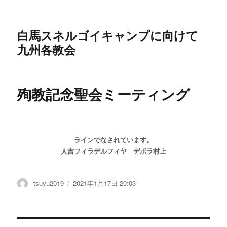
白馬スネルゴイキャンプに向けて
九州各教会
殉教記念聖会ミーティング
ラインでなされています。
人吉フィラデルフィヤ デボラ村上
投
tsuyu2019
投
2021年1月17日 20:03
稿
稿
者
日: