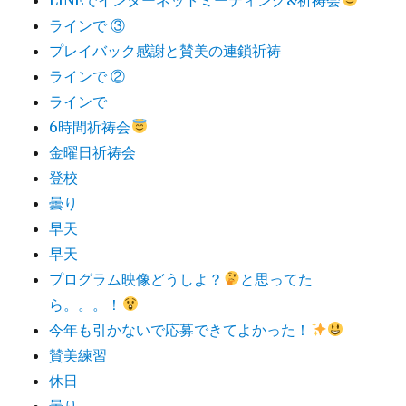
ラインで ③
プレイバック感謝と賛美の連鎖祈祷
ラインで ②
ラインで
6時間祈祷会
金曜日祈祷会
登校
曇り
早天
早天
プログラム映像どうしよ？
と思ってた
ら。。。！
今年も引かないで応募できてよかった！
賛美練習
休日
曇り