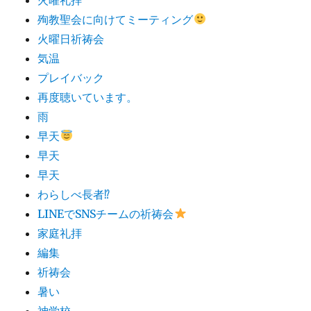
殉教聖会に向けてミーティング
火曜日祈祷会
気温
プレイバック
再度聴いています。
雨
早天
早天
早天
わらしべ長者⁉︎
LINEでSNSチームの祈祷会
家庭礼拝
編集
祈祷会
暑い
神学校