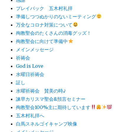
プレイバック 五木村礼拝
準備しつつぬかりのないミーティング
万全なコロナ対策について
殉教聖会のたくさんの消毒グッズ！
殉教聖会に向けて準備中
メインメッセージ
祈祷会
God is Love
水曜日祈祷会
証し
水曜祈祷会 賛美の時♪
諫早カリスマ聖会&預言セミナー
殉教聖会100%主に期待しています
五木村礼拝へ
白馬スネルゴイキャンプ映像
メインメッセージ