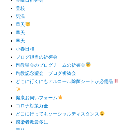
登校
気温
早天
早天
早天
小春日和
ブログ担当の祈祷会
殉教聖会のブログチームの祈祷会
殉教記念聖会 ブログ祈祷会
どこに行くにもアルコール除菌シートが必需品
健康お伺いフォーム
コロナ対策万全
どこに行ってもソーシャルディスタンス
感染者数最多に
曇り