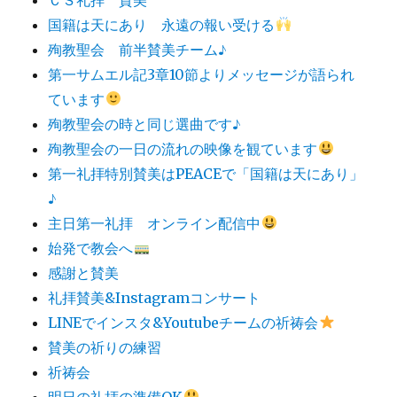
国籍は天にあり 永遠の報い受ける
殉教聖会 前半賛美チーム♪
第一サムエル記3章10節よりメッセージが語られ
ています
殉教聖会の時と同じ選曲です♪
殉教聖会の一日の流れの映像を観ています
第一礼拝特別賛美はPEACEで「国籍は天にあり」
♪
主日第一礼拝 オンライン配信中
始発で教会へ
感謝と賛美
礼拝賛美&Instagramコンサート
LINEでインスタ&Youtubeチームの祈祷会
賛美の祈りの練習
祈祷会
明日の礼拝の準備OK