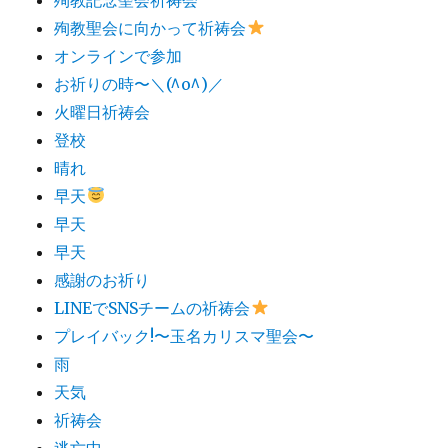
殉教聖会に向かって祈祷会
オンラインで参加
お祈りの時〜＼(^o^)／
火曜日祈祷会
登校
晴れ
早天
早天
早天
感謝のお祈り
LINEでSNSチームの祈祷会​
プレイバック!〜玉名カリスマ聖会〜
雨
天気
祈祷会
逃亡中