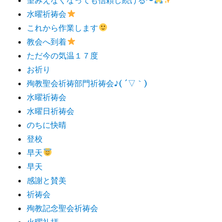
水曜祈祷会
これから作業します
教会へ到着
ただ今の気温１７度
お祈り
殉教聖会祈祷部門祈祷会♪( ´▽｀)
水曜祈祷会
水曜日祈祷会
のちに快晴
登校
早天
早天
感謝と賛美
祈祷会
殉教記念聖会祈祷会
火曜礼拝