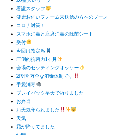
看護スタッフ
健康お伺いフォーム未送信の方へのブース
コロナ対策！
スマホ消毒と座席消毒の除菌シート
受付
今回は指定席
圧倒的抗菌力1ヶ月
会場のセッティングオッケー
2段階 万全な消毒体制です
手袋消毒
プレイバック早天で祈りました
お弁当
お天気守られました
天気
霜が降りてました
快晴