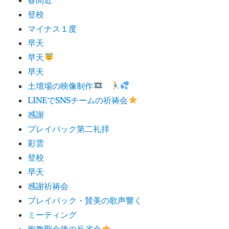
登校
マイナス１度
早天
早天
早天
土壇場の映像制作
LINEでSNSチームの祈祷会
感謝
プレイバック第二礼拝
彩雲
登校
早天
感謝祈祷会
プレイバック・賛美の歌声響く
ミーティング
殉教聖会後の反省会