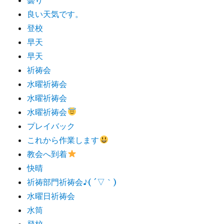
良い天気です。
登校
早天
早天
祈祷会
水曜祈祷会
水曜祈祷会
水曜祈祷会
プレイバック
これから作業します
教会へ到着
快晴
祈祷部門祈祷会♪( ´▽｀)
水曜日祈祷会
水筒
登校