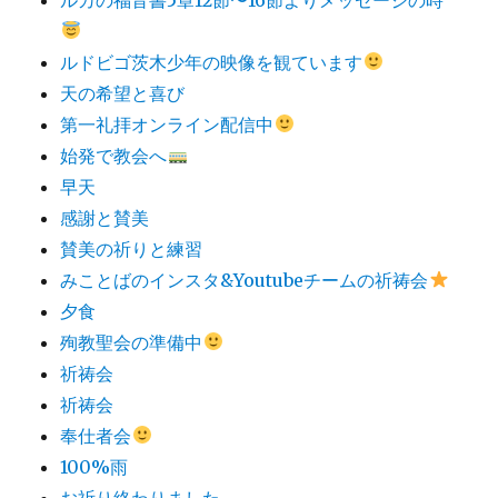
ルドビゴ茨木少年の映像を観ています
天の希望と喜び
第一礼拝オンライン配信中
始発で教会へ
早天
感謝と賛美
賛美の祈りと練習
みことばのインスタ&Youtubeチームの祈祷会
夕食
殉教聖会の準備中
祈祷会
祈祷会
奉仕者会
100%雨
お祈り終わりました。