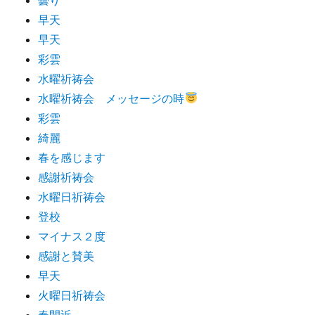
早天
早天
彩雲
水曜祈祷会
水曜祈祷会 メッセージの時
彩雲
綺麗
春を感じます
感謝祈祷会
水曜日祈祷会
登校
マイナス２度
感謝と賛美
早天
火曜日祈祷会
春間近