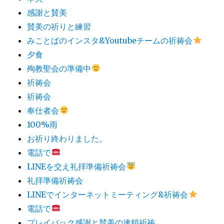
感謝と賛美
賛美の祈りと練習
みことばのインスタ&Youtubeチームの祈祷会
夕食
殉教聖会の準備中
祈祷会
祈祷会
奉仕者会
100%雨
お祈り終わりました。
電話で
LINEを交え礼拝準備祈祷会
礼拝準備祈祷会
LINEでインターネットミーティング&祈祷会
電話で
プレイバック感謝と賛美の連鎖祈祷