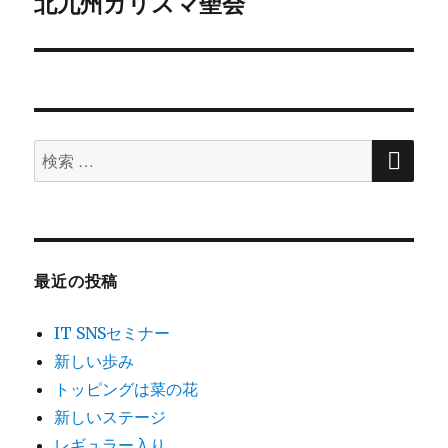
ゲ
北九州カリスマ聖会
次
の
ー
投
シ
稿:
ョ
検
検
索
ン
索
対
象:
最近の投稿
IT SNSセミナー
新しい歩み
トッピングは菜の花
新しいステージ
レギュラー入り