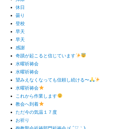
休日
曇り
登校
早天
早天
感謝
奇蹟が起こると信じています
水曜祈祷会
水曜祈祷会
望みえなくなっても信頼し続ける〜
水曜祈祷会
これから作業します
教会へ到着
ただ今の気温１７度
お祈り
殉教聖会祈祷部門祈祷会♪( ´▽｀)