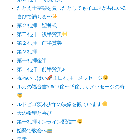
たとえ十字架を負ったとしてもイエスが共にいる
喜びで満ちる〜
第２礼拝 聖餐式
第二礼拝 後半賛美
第２礼拝 前半賛美
第２礼拝
第一礼拝後半
第二礼拝 前半賛美♪
祝福いっぱい
主日礼拝 メッセージ
ルカの福音書5章12節〜16節よりメッセージの時
ルドビゴ茨木少年の映像を観ています
天の希望と喜び
第一礼拝オンライン配信中
始発で教会へ
早天