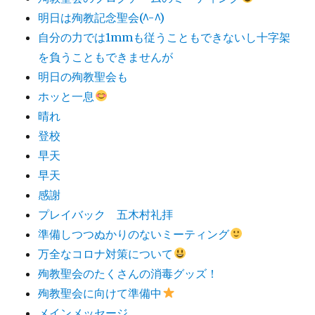
明日は殉教記念聖会(^-^)
自分の力では1mmも従うこともできないし十字架
を負うこともできませんが
明日の殉教聖会も
ホッと一息
晴れ
登校
早天
早天
感謝
プレイバック 五木村礼拝
準備しつつぬかりのないミーティング
万全なコロナ対策について
殉教聖会のたくさんの消毒グッズ！
殉教聖会に向けて準備中
メインメッセージ