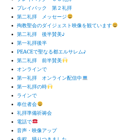
プレイバック 第２礼拝
第二礼拝 メッセージ
殉教聖会のダイジェスト映像を観ています
第二礼拝 後半賛美♪
第一礼拝後半
PEACEで聖なる都エルサレム♪
第二礼拝 前半賛美
オンラインで
第一礼拝 オンライン配信中
第一礼拝の時
ラインで
奉仕者会
礼拝準備祈祷会
電話で
音声・映像アップ
先程 帰りつきました