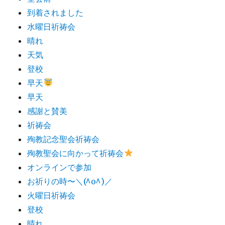
到着されました
水曜日祈祷会
晴れ
天気
登校
早天
早天
感謝と賛美
祈祷会
殉教記念聖会祈祷会
殉教聖会に向かって祈祷会
オンラインで参加
お祈りの時〜＼(^o^)／
火曜日祈祷会
登校
晴れ