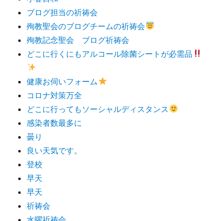
ブログ担当の祈祷会
殉教聖会のブログチームの祈祷会
殉教記念聖会 ブログ祈祷会
どこに行くにもアルコール除菌シートが必需品
健康お伺いフォーム
コロナ対策万全
どこに行ってもソーシャルディスタンス
感染者数最多に
曇り
良い天気です。
登校
早天
早天
祈祷会
水曜祈祷会