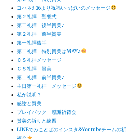
ヨハネ3-16より祝福いっぱいのメッセージ
第２礼拝 聖餐式
第二礼拝 後半賛美♪
第２礼拝 前半賛美
第一礼拝後半
第二礼拝 特別賛美はMAY♪
ＣＳ礼拝メッセージ
ＣＳ礼拝 賛美
第二礼拝 前半賛美♪
主日第一礼拝 メッセージ
私が説明？
感謝と賛美
プレイバック 感謝祈祷会
賛美の祈りと練習
LINEでみことばのインスタ&Youtubeチームの祈
祷会