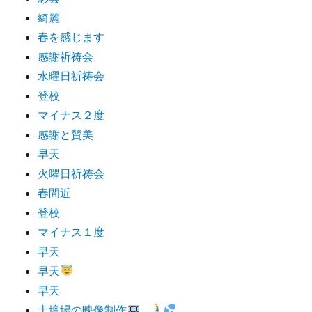
綺麗
春を感じます
感謝祈祷会
水曜日祈祷会
登校
マイナス２度
感謝と賛美
早天
火曜日祈祷会
春間近
登校
マイナス１度
早天
早天
早天
土壇場の映像制作