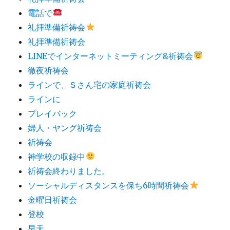
電話で
礼拝準備祈祷会
礼拝準備祈祷会
LINEでインターネットミーティング&祈祷会
徹夜祈祷会
ラインで、Ｓさん宅の家庭祈祷会
ラインに
プレイバック
婦人・ヤング祈祷会
祈祷会
神学校の収録中
祈祷会終わりました。
ソーシャルディスタンスを保ち6時間祈祷会
金曜日祈祷会
登校
早天