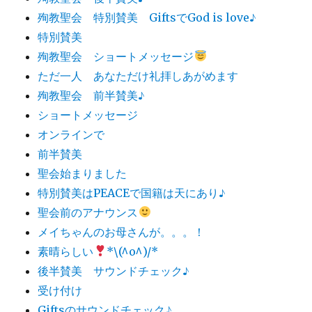
殉教聖会 特別賛美 GiftsでGod is love♪
特別賛美
殉教聖会 ショートメッセージ
ただ一人 あなただけ礼拝しあがめます
殉教聖会 前半賛美♪
ショートメッセージ
オンラインで
前半賛美
聖会始まりました
特別賛美はPEACEで国籍は天にあり♪
聖会前のアナウンス
メイちゃんのお母さんが。。。！
素晴らしい
*\(^o^)/*
後半賛美 サウンドチェック♪
受け付け
Giftsのサウンドチェック♪