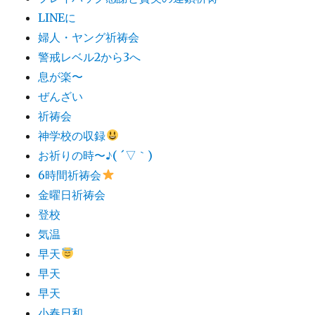
LINEに
婦人・ヤング祈祷会
警戒レベル2から3へ
息が楽〜
ぜんざい
祈祷会
神学校の収録
お祈りの時〜♪( ´▽｀)
6時間祈祷会
金曜日祈祷会
登校
気温
早天
早天
早天
小春日和