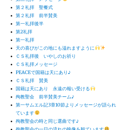
第２礼拝 聖餐式
第２礼拝 前半賛美
第一礼拝後半
第2礼拝
第一礼拝
天の喜びがこの地にも溢れますように
ＣＳ礼拝後 いやしのお祈り
ＣＳ礼拝メッセージ
PEACEで国籍は天にあり♪
ＣＳ礼拝 賛美
国籍は天にあり 永遠の報い受ける
殉教聖会 前半賛美チーム♪
第一サムエル記3章10節よりメッセージが語られ
ています
殉教聖会の時と同じ選曲です♪
殉教聖会の一日の流れの映像を観ています