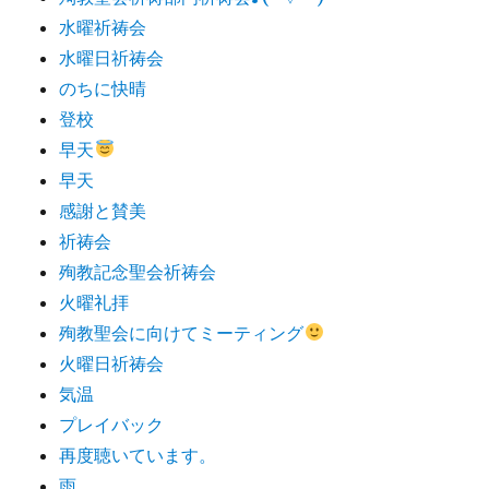
水曜祈祷会
水曜日祈祷会
のちに快晴
登校
早天
早天
感謝と賛美
祈祷会
殉教記念聖会祈祷会
火曜礼拝
殉教聖会に向けてミーティング
火曜日祈祷会
気温
プレイバック
再度聴いています。
雨