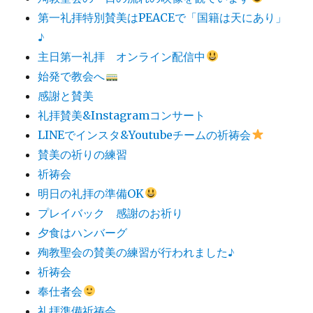
第一礼拝特別賛美はPEACEで「国籍は天にあり」
♪
主日第一礼拝 オンライン配信中
始発で教会へ
感謝と賛美
礼拝賛美&Instagramコンサート
LINEでインスタ&Youtubeチームの祈祷会
賛美の祈りの練習
祈祷会
明日の礼拝の準備OK
プレイバック 感謝のお祈り
夕食はハンバーグ
殉教聖会の賛美の練習が行われました♪
祈祷会
奉仕者会
礼拝準備祈祷会