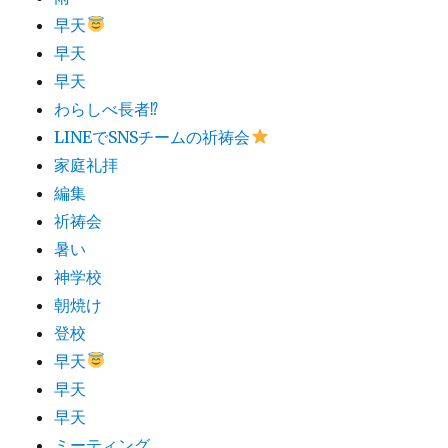
早天
早天
早天
わらしべ長者⁉︎
LINEでSNSチームの祈祷会
家庭礼拝
編集
祈祷会
暑い
神学校
朝焼け
登校
早天
早天
早天
ミーティング