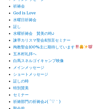
祈祷会
God is Love
水曜日祈祷会
証し
水曜祈祷会 賛美の時♪
諫早カリスマ聖会&預言セミナー
殉教聖会100%主に期待しています
五木村礼拝へ
白馬スネルゴイキャンプ映像
メインメッセージ
ショートメッセージ
証しの時
特別賛美
セミナー
祈祷部門の祈祷会♪( ´▽｀)
聖会前