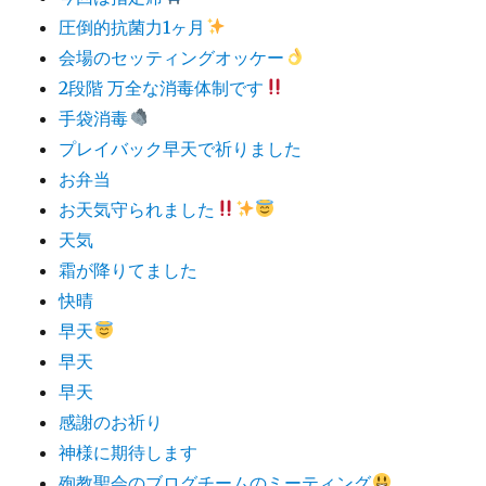
圧倒的抗菌力1ヶ月
会場のセッティングオッケー
2段階 万全な消毒体制です
手袋消毒
プレイバック早天で祈りました
お弁当
お天気守られました
天気
霜が降りてました
快晴
早天
早天
早天
感謝のお祈り
神様に期待します
殉教聖会のブログチームのミーティング