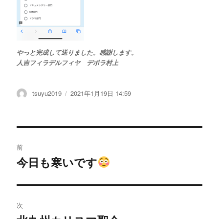
やっと完成して送りました。感謝します。
人吉フィラデルフィヤ デボラ村上
投
tsuyu2019
投
2021年1月19日 14:59
稿
稿
者
日:
投
前
稿
今日も寒いです
過
去
ナ
の
ビ
投
次
稿: