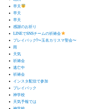
早天
早天
早天
感謝のお祈り
LINEでSNSチームの祈祷会​
プレイバック!〜玉名カリスマ聖会〜
雨
天気
祈祷会
逃亡中
祈祷会
インスタ配信で参加
プレイバック
神学校
天気予報では
神学校