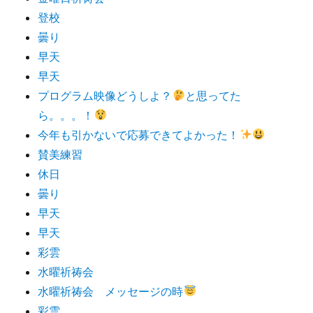
登校
曇り
早天
早天
プログラム映像どうしよ？
と思ってた
ら。。。！
今年も引かないで応募できてよかった！
賛美練習
休日
曇り
早天
早天
彩雲
水曜祈祷会
水曜祈祷会 メッセージの時
彩雲