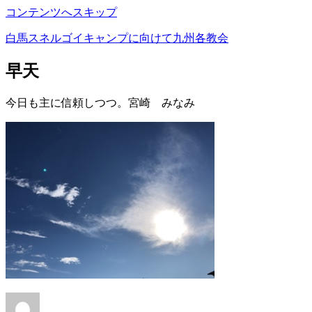
コンテンツへスキップ
白馬スネルゴイキャンプに向けて九州各教会
早天
今日も主に信頼しつつ。宮崎 みなみ