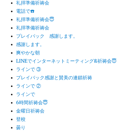
礼拝準備祈祷会
電話で☎️
礼拝準備祈祷会😇
礼拝準備祈祷会
プレイバック 感謝します。
感謝します。
爽やかな朝
LINEでインターネットミーティング&祈祷会😇
ラインで ③
プレイバック感謝と賛美の連鎖祈祷
ラインで ②
ラインで
6時間祈祷会😇
金曜日祈祷会
登校
曇り