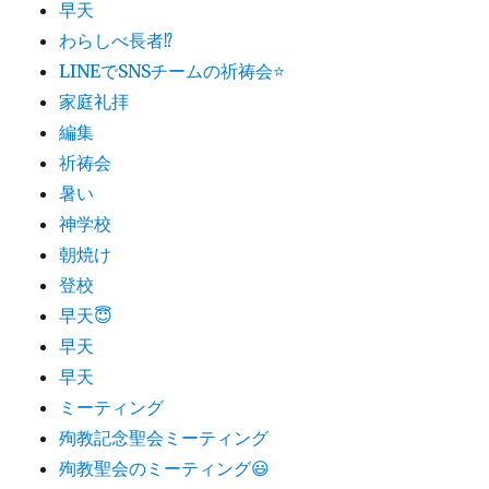
早天
わらしべ長者⁉︎
LINEでSNSチームの祈祷会⭐
家庭礼拝
編集
祈祷会
暑い
神学校
朝焼け
登校
早天😇
早天
早天
ミーティング
殉教記念聖会ミーティング
殉教聖会のミーティング😃