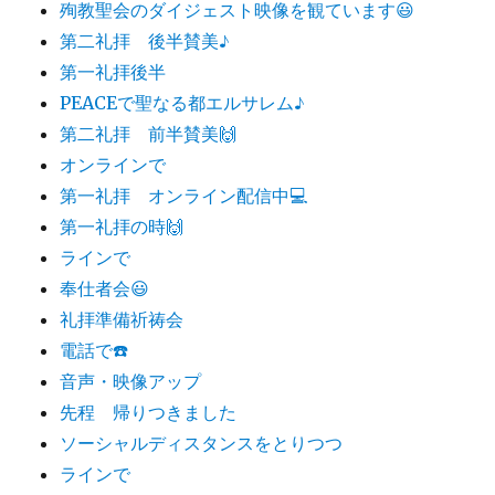
殉教聖会のダイジェスト映像を観ています😃
第二礼拝 後半賛美♪
第一礼拝後半
PEACEで聖なる都エルサレム♪
第二礼拝 前半賛美🙌
オンラインで
第一礼拝 オンライン配信中💻
第一礼拝の時🙌
ラインで
奉仕者会😃
礼拝準備祈祷会
電話で☎️
音声・映像アップ
先程 帰りつきました
ソーシャルディスタンスをとりつつ
ラインで