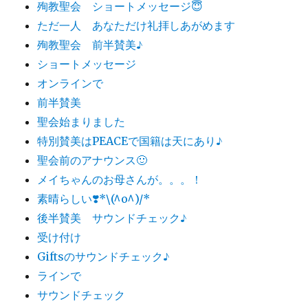
殉教聖会 ショートメッセージ😇
ただ一人 あなただけ礼拝しあがめます
殉教聖会 前半賛美♪
ショートメッセージ
オンラインで
前半賛美
聖会始まりました
特別賛美はPEACEで国籍は天にあり♪
聖会前のアナウンス🙂
メイちゃんのお母さんが。。。！
素晴らしい❣️*\(^o^)/*
後半賛美 サウンドチェック♪
受け付け
Giftsのサウンドチェック♪
ラインで
サウンドチェック