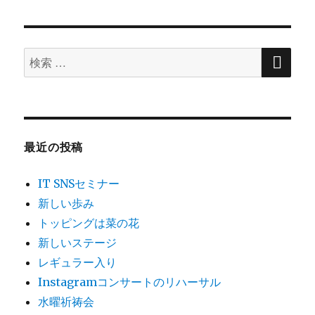
シ
稿:
ョ
検
検
索
ン
索
対
象:
最近の投稿
IT SNSセミナー
新しい歩み
トッピングは菜の花
新しいステージ
レギュラー入り
Instagramコンサートのリハーサル
水曜祈祷会