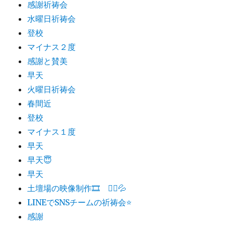
感謝祈祷会
水曜日祈祷会
登校
マイナス２度
感謝と賛美
早天
火曜日祈祷会
春間近
登校
マイナス１度
早天
早天😇
早天
土壇場の映像制作🎞 🏃‍♂️💦
LINEでSNSチームの祈祷会⭐️
感謝