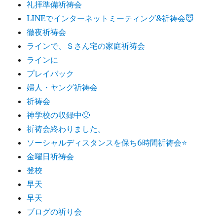
礼拝準備祈祷会
LINEでインターネットミーティング&祈祷会😇
徹夜祈祷会
ラインで、Ｓさん宅の家庭祈祷会
ラインに
プレイバック
婦人・ヤング祈祷会
祈祷会
神学校の収録中🙂
祈祷会終わりました。
ソーシャルディスタンスを保ち6時間祈祷会⭐️
金曜日祈祷会
登校
早天
早天
ブログの祈り会