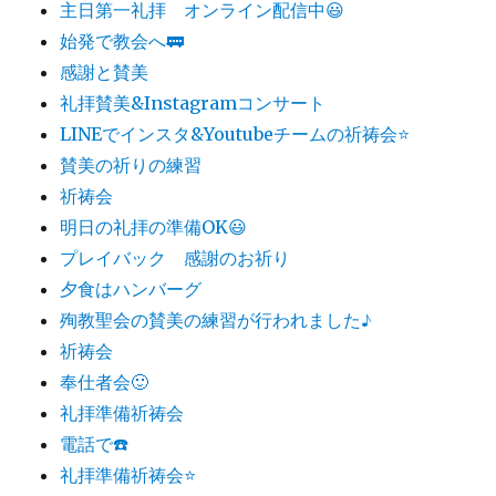
主日第一礼拝 オンライン配信中😃
始発で教会へ🚃
感謝と賛美
礼拝賛美&Instagramコンサート
LINEでインスタ&Youtubeチームの祈祷会⭐️
賛美の祈りの練習
祈祷会
明日の礼拝の準備OK😃
プレイバック 感謝のお祈り
夕食はハンバーグ
殉教聖会の賛美の練習が行われました♪
祈祷会
奉仕者会🙂
礼拝準備祈祷会
電話で☎️
礼拝準備祈祷会⭐️