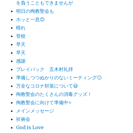
を負うこともできませんが
明日の殉教聖会も
ホッと一息😊
晴れ
登校
早天
早天
感謝
プレイバック 五木村礼拝
準備しつつぬかりのないミーティング🙂
万全なコロナ対策について😃
殉教聖会のたくさんの消毒グッズ！
殉教聖会に向けて準備中⭐️
メインメッセージ
祈祷会
God is Love