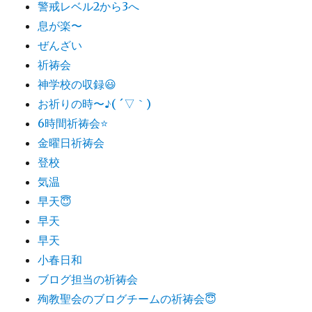
警戒レベル2から3へ
息が楽〜
ぜんざい
祈祷会
神学校の収録😃
お祈りの時〜♪( ´▽｀)
6時間祈祷会⭐️
金曜日祈祷会
登校
気温
早天😇
早天
早天
小春日和
ブログ担当の祈祷会
殉教聖会のブログチームの祈祷会😇