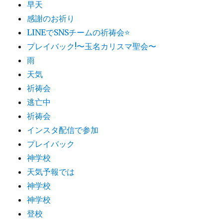
早天
感謝のお祈り
LINEでSNSチームの祈祷会​⭐️
プレイバック!〜玉名カリスマ聖会〜
雨
天気
祈祷会
逃亡中
祈祷会
インスタ配信で参加
プレイバック
神学校
天気予報では
神学校
神学校
登校