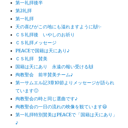
第一礼拝後半
第2礼拝
第一礼拝
天の喜びがこの地にも溢れますように🙌✨
ＣＳ礼拝後 いやしのお祈り
ＣＳ礼拝メッセージ
PEACEで国籍は天にあり♪
ＣＳ礼拝 賛美
国籍は天にあり 永遠の報い受ける🙌
殉教聖会 前半賛美チーム♪
第一サムエル記3章10節よりメッセージが語られ
ています🙂
殉教聖会の時と同じ選曲です♪
殉教聖会の一日の流れの映像を観ています😃
第一礼拝特別賛美はPEACEで「国籍は天にあり」
♪