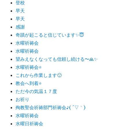
登校
早天
早天
感謝
奇蹟が起こると信じています✨😇
水曜祈祷会
水曜祈祷会
望みえなくなっても信頼し続ける〜🙏✨
水曜祈祷会⭐️
これから作業します🙂
教会へ到着⭐️
ただ今の気温１７度
お祈り
殉教聖会祈祷部門祈祷会♪( ´▽｀)
水曜祈祷会
水曜日祈祷会