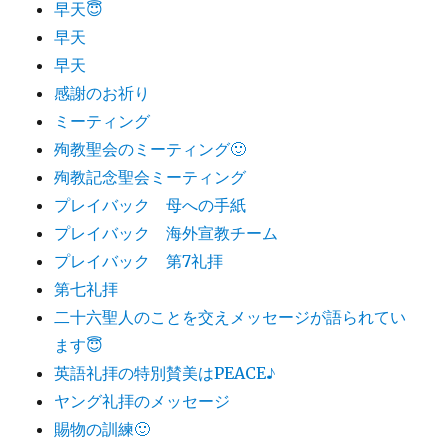
早天😇
早天
早天
感謝のお祈り
ミーティング
殉教聖会のミーティング🙂
殉教記念聖会ミーティング
プレイバック 母への手紙
プレイバック 海外宣教チーム
プレイバック 第7礼拝
第七礼拝
二十六聖人のことを交えメッセージが語られてい
ます😇
英語礼拝の特別賛美はPEACE♪
ヤング礼拝のメッセージ
賜物の訓練🙂