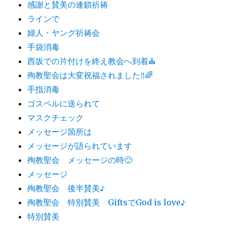
感謝と賛美の連鎖祈祷
ラインで
婦人・ヤング祈祷会
手袋消毒
西坂での片付けを終え教会へ到着⛪️
殉教聖会は大変祝福されました‼️🌈
手指消毒
ゴスペルに送られて
マスクチェック
メッセージ箇所は
メッセージが語られています
殉教聖会 メッセージの時🙂
メッセージ
殉教聖会 後半賛美♪
殉教聖会 特別賛美 GiftsでGod is love♪
特別賛美