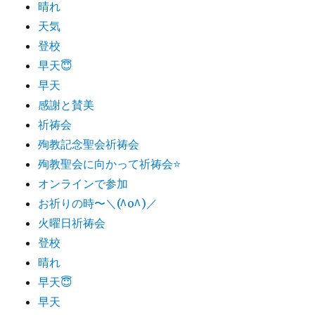
晴れ
天気
登校
早天😇
早天
感謝と賛美
祈祷会
殉教記念聖会祈祷会
殉教聖会に向かって祈祷会⭐️
オンラインで参加
お祈りの時〜＼(^o^)／
火曜日祈祷会
登校
晴れ
早天😇
早天