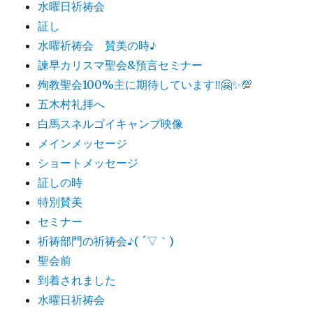
水曜日祈祷会
証し
水曜祈祷会 賛美の時♪
諫早カリスマ聖会&預言セミナー
殉教聖会100%主に期待しています‼️🤗✨💯
五木村礼拝へ
白馬スネルゴイキャンプ映像
メインメッセージ
ショートメッセージ
証しの時
特別賛美
セミナー
祈祷部門の祈祷会♪( ´▽｀)
聖会前
到着されました
水曜日祈祷会