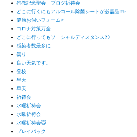
殉教記念聖会 ブログ祈祷会
どこに行くにもアルコール除菌シートが必需品‼️✨
健康お伺いフォーム⭐️
コロナ対策万全
どこに行ってもソーシャルディスタンス🙂
感染者数最多に
曇り
良い天気です。
登校
早天
早天
祈祷会
水曜祈祷会
水曜祈祷会
水曜祈祷会😇
プレイバック