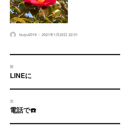
投
tsuyu2019
投
2021年1月22日 22:01
稿
稿
者
日:
投
前
稿
LINEに
過
去
ナ
の
ビ
投
次
稿:
ゲ
電話で☎️
次
の
ー
投