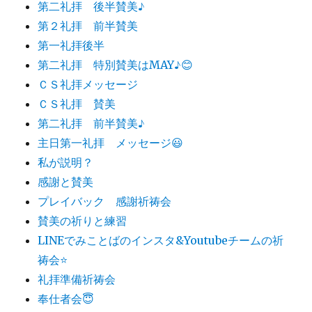
第二礼拝 後半賛美♪
第２礼拝 前半賛美
第一礼拝後半
第二礼拝 特別賛美はMAY♪😊
ＣＳ礼拝メッセージ
ＣＳ礼拝 賛美
第二礼拝 前半賛美♪
主日第一礼拝 メッセージ😃
私が説明？
感謝と賛美
プレイバック 感謝祈祷会
賛美の祈りと練習
LINEでみことばのインスタ&Youtubeチームの祈
祷会⭐️
礼拝準備祈祷会
奉仕者会😇