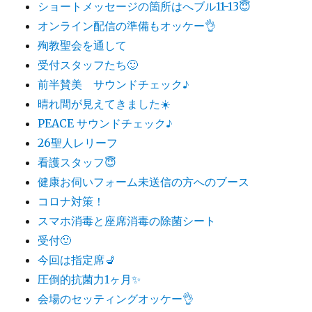
ショートメッセージの箇所はへブル11-13😇
オンライン配信の準備もオッケー👌
殉教聖会を通して
受付スタッフたち🙂
前半賛美 サウンドチェック♪
晴れ間が見えてきました☀️
PEACE サウンドチェック♪
26聖人レリーフ
看護スタッフ😇
健康お伺いフォーム未送信の方へのブース
コロナ対策！
スマホ消毒と座席消毒の除菌シート
受付🙂
今回は指定席💺
圧倒的抗菌力1ヶ月✨
会場のセッティングオッケー👌