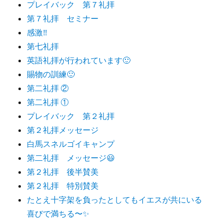
プレイバック 第７礼拝
第７礼拝 セミナー
感激‼️
第七礼拝
英語礼拝が行われています🙂
賜物の訓練🙂
第二礼拝 ②
第二礼拝 ①
プレイバック 第２礼拝
第２礼拝メッセージ
白馬スネルゴイキャンプ
第二礼拝 メッセージ😃
第２礼拝 後半賛美
第２礼拝 特別賛美
たとえ十字架を負ったとしてもイエスが共にいる
喜びで満ちる〜✨