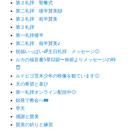
第２礼拝 聖餐式
第二礼拝 後半賛美🙌
第２礼拝 前半賛美
第２礼拝
第一礼拝後半
第二礼拝 前半賛美♪
祝福いっぱい🌈主日礼拝 メッセージ🙂
ルカの福音書5章12節〜16節よりメッセージの時
😇
ルドビゴ茨木少年の映像を観ています🙂
天の希望と喜び
第一礼拝オンライン配信中🙂
始発で教会へ🚃
早天
感謝と賛美
賛美の祈りと練習