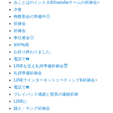
みことばのインスタ&Youtubeチームの祈祷会⭐️
夕食
殉教聖会の準備中🙂
祈祷会
祈祷会
奉仕者会🙂
100%雨
お祈り終わりました。
電話で☎️
LINEを交え礼拝準備祈祷会😇
礼拝準備祈祷会
LINEでインターネットミーティング&祈祷会⭐️
電話で☎️
プレイバック感謝と賛美の連鎖祈祷
LINEに
婦人・ヤング祈祷会