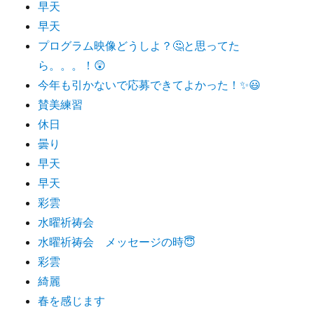
早天
早天
プログラム映像どうしよ？🤔と思ってた
ら。。。！😲
今年も引かないで応募できてよかった！✨😃
賛美練習
休日
曇り
早天
早天
彩雲
水曜祈祷会
水曜祈祷会 メッセージの時😇
彩雲
綺麗
春を感じます