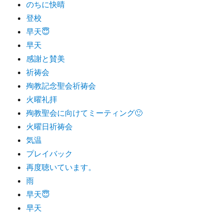
のちに快晴
登校
早天😇
早天
感謝と賛美
祈祷会
殉教記念聖会祈祷会
火曜礼拝
殉教聖会に向けてミーティング🙂
火曜日祈祷会
気温
プレイバック
再度聴いています。
雨
早天😇
早天