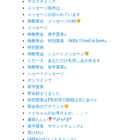
マスクチェック
メッセージ箇所は
メッセージが語られています
殉教聖会 メッセージの時
メッセージ
殉教聖会 後半賛美♪
殉教聖会 特別賛美 GiftsでGod is love♪
特別賛美
殉教聖会 ショートメッセージ
ただ一人 あなただけ礼拝しあがめます
殉教聖会 前半賛美♪
ショートメッセージ
オンラインで
前半賛美
聖会始まりました
特別賛美はPEACEで国籍は天にあり♪
聖会前のアナウンス
メイちゃんのお母さんが。。。！
素晴らしい
*\(^o^)/*
後半賛美 サウンドチェック♪
受け付け
Giftsのサウンドチェック♪