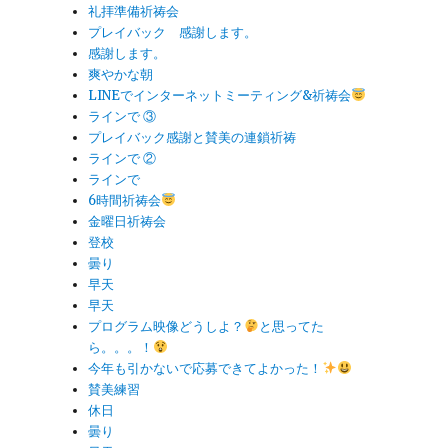
礼拝準備祈祷会
プレイバック 感謝します。
感謝します。
爽やかな朝
LINEでインターネットミーティング&祈祷会
ラインで ③
プレイバック感謝と賛美の連鎖祈祷
ラインで ②
ラインで
6時間祈祷会
金曜日祈祷会
登校
曇り
早天
早天
プログラム映像どうしよ？
と思ってた
ら。。。！
今年も引かないで応募できてよかった！
賛美練習
休日
曇り