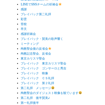
LINEでSNSチームの祈祷会
感謝
プレイバック第二礼拝
彩雲
登校
早天
感謝祈祷会
プレイバック・賛美の歌声響く
ミーティング
殉教聖会後の反省会
殉教記念聖会、反省会
東京カリスマ聖会
プレイバック 東京カリスマ聖会
プレイバック ゴンサーロと秀吉
プレイバック 映像
プレイバック ＣＳ礼拝
プレイバック 第２礼拝
第二礼拝 メッセージ
殉教聖会のダイジェスト映像を観ています
第二礼拝 後半賛美♪
第一礼拝後半