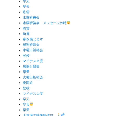
早天
早天
彩雲
水曜祈祷会
水曜祈祷会 メッセージの時
彩雲
綺麗
春を感じます
感謝祈祷会
水曜日祈祷会
登校
マイナス２度
感謝と賛美
早天
火曜日祈祷会
春間近
登校
マイナス１度
早天
早天
早天
土壇場の映像制作