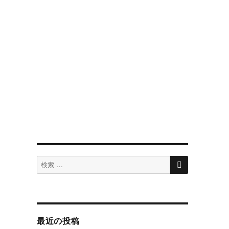
検
検
索
索
対
象:
最近の投稿