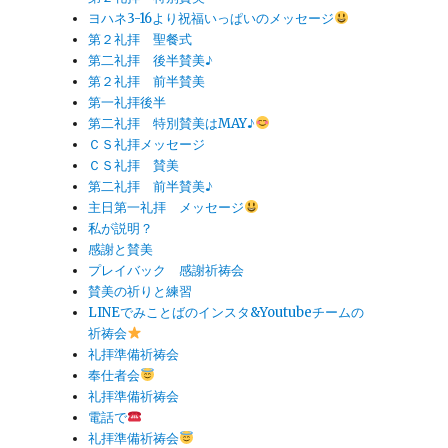
ヨハネ3-16より祝福いっぱいのメッセージ
第２礼拝 聖餐式
第二礼拝 後半賛美♪
第２礼拝 前半賛美
第一礼拝後半
第二礼拝 特別賛美はMAY♪
ＣＳ礼拝メッセージ
ＣＳ礼拝 賛美
第二礼拝 前半賛美♪
主日第一礼拝 メッセージ
私が説明？
感謝と賛美
プレイバック 感謝祈祷会
賛美の祈りと練習
LINEでみことばのインスタ&Youtubeチームの
祈祷会
礼拝準備祈祷会
奉仕者会
礼拝準備祈祷会
電話で
礼拝準備祈祷会