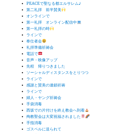
PEACEで聖なる都エルサレム♪
第二礼拝 前半賛美
オンラインで
第一礼拝 オンライン配信中
第一礼拝の時
ラインで
奉仕者会
礼拝準備祈祷会
電話で
音声・映像アップ
先程 帰りつきました
ソーシャルディスタンスをとりつつ
ラインで
感謝と賛美の連鎖祈祷
ラインで
婦人・ヤング祈祷会
手袋消毒
西坂での片付けを終え教会へ到着
殉教聖会は大変祝福されました
手指消毒
ゴスペルに送られて