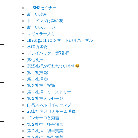
IT SNSセミナー
新しい歩み
トッピングは菜の花
新しいステージ
レギュラー入り
Instagramコンサートのリハーサル
水曜祈祷会
プレイバック 第7礼拝
第七礼拝
英語礼拝が行われています
第二礼拝 ②
第二礼拝 ①
第２礼拝 祝祷
第２礼拝 ミニストリー
第２礼拝メッセージ
白馬スネルゴイキャンプ
2017年アメリカチーム映像
ゴンサーロと秀吉
第２礼拝 後半預言
第２礼拝 後半賛美
第２礼拝 特別賛美