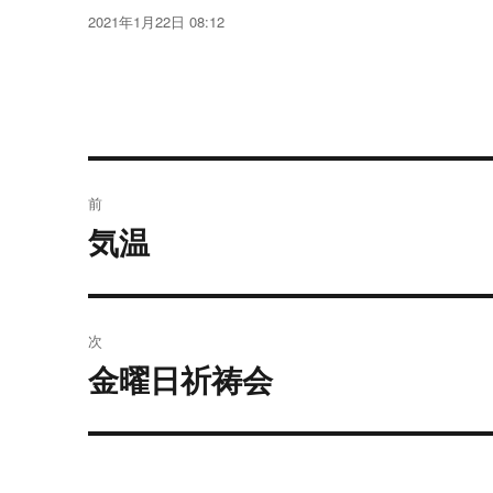
稿
投
2021年1月22日 08:12
者
稿
日:
投
前
稿
気温
過
去
ナ
の
ビ
投
次
稿:
ゲ
金曜日祈祷会
次
の
ー
投
シ
稿: