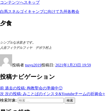
コンテンツへスキップ
白馬スネルゴイキャンプに向けて九州各教会
夕食
シンプルな水炊きです。
人吉フィラデルフィヤ デボラ村上
投稿者
tsuyu2019
投稿日:
2021年1月23日 19:59
投稿ナビゲーション
前
過去の投稿:
殉教聖会の準備中🙂
次
次の投稿:
みことばのインスタ&Youtubeチームの祈祷会⭐️
検索対象:
検索