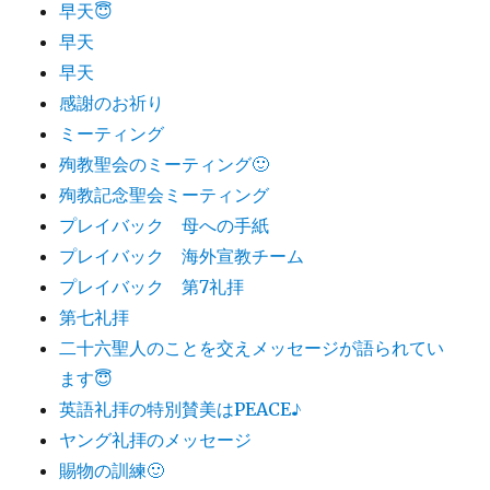
早天😇
早天
早天
感謝のお祈り
ミーティング
殉教聖会のミーティング🙂
殉教記念聖会ミーティング
プレイバック 母への手紙
プレイバック 海外宣教チーム
プレイバック 第7礼拝
第七礼拝
二十六聖人のことを交えメッセージが語られてい
ます😇
英語礼拝の特別賛美はPEACE♪
ヤング礼拝のメッセージ
賜物の訓練🙂