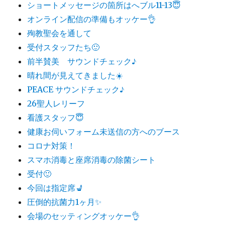
ショートメッセージの箇所はへブル11-13😇
オンライン配信の準備もオッケー👌
殉教聖会を通して
受付スタッフたち🙂
前半賛美 サウンドチェック♪
晴れ間が見えてきました☀️
PEACE サウンドチェック♪
26聖人レリーフ
看護スタッフ😇
健康お伺いフォーム未送信の方へのブース
コロナ対策！
スマホ消毒と座席消毒の除菌シート
受付🙂
今回は指定席💺
圧倒的抗菌力1ヶ月✨
会場のセッティングオッケー👌