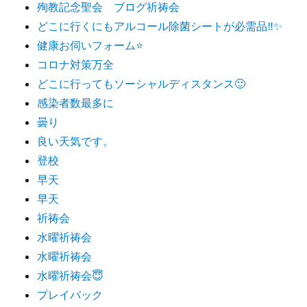
殉教記念聖会 ブログ祈祷会
どこに行くにもアルコール除菌シートが必需品‼️✨
健康お伺いフォーム⭐️
コロナ対策万全
どこに行ってもソーシャルディスタンス🙂
感染者数最多に
曇り
良い天気です。
登校
早天
早天
祈祷会
水曜祈祷会
水曜祈祷会
水曜祈祷会😇
プレイバック