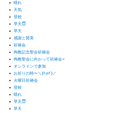
晴れ
天気
登校
早天😇
早天
感謝と賛美
祈祷会
殉教記念聖会祈祷会
殉教聖会に向かって祈祷会⭐️
オンラインで参加
お祈りの時〜＼(^o^)／
火曜日祈祷会
登校
晴れ
早天😇
早天