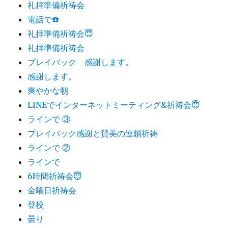
礼拝準備祈祷会
電話で☎️
礼拝準備祈祷会😇
礼拝準備祈祷会
プレイバック 感謝します。
感謝します。
爽やかな朝
LINEでインターネットミーティング&祈祷会😇
ラインで ③
プレイバック感謝と賛美の連鎖祈祷
ラインで ②
ラインで
6時間祈祷会😇
金曜日祈祷会
登校
曇り