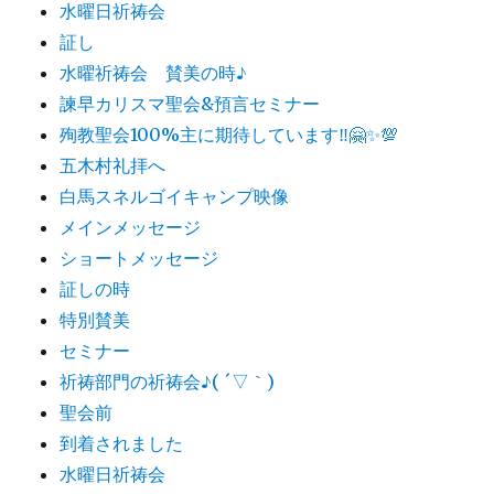
水曜日祈祷会
証し
水曜祈祷会 賛美の時♪
諫早カリスマ聖会&預言セミナー
殉教聖会100%主に期待しています‼️🤗✨💯
五木村礼拝へ
白馬スネルゴイキャンプ映像
メインメッセージ
ショートメッセージ
証しの時
特別賛美
セミナー
祈祷部門の祈祷会♪( ´▽｀)
聖会前
到着されました
水曜日祈祷会