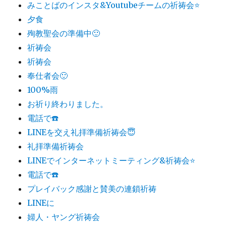
みことばのインスタ&Youtubeチームの祈祷会⭐️
夕食
殉教聖会の準備中🙂
祈祷会
祈祷会
奉仕者会🙂
100%雨
お祈り終わりました。
電話で☎️
LINEを交え礼拝準備祈祷会😇
礼拝準備祈祷会
LINEでインターネットミーティング&祈祷会⭐️
電話で☎️
プレイバック感謝と賛美の連鎖祈祷
LINEに
婦人・ヤング祈祷会