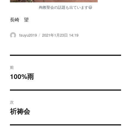
殉教聖会の話題も出ています😃
長崎 望
投
tsuyu2019
投
2021年1月23日 14:19
稿
稿
者
日:
投
前
稿
100%雨
過
去
ナ
の
ビ
投
次
稿:
ゲ
祈祷会
次
の
ー
投