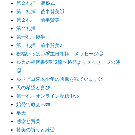
第２礼拝 聖餐式
第二礼拝 後半賛美🙌
第２礼拝 前半賛美
第２礼拝
第一礼拝後半
第二礼拝 前半賛美♪
祝福いっぱい🌈主日礼拝 メッセージ🙂
ルカの福音書5章12節〜16節よりメッセージの時
😇
ルドビゴ茨木少年の映像を観ています🙂
天の希望と喜び
第一礼拝オンライン配信中🙂
始発で教会へ🚃
早天
感謝と賛美
賛美の祈りと練習