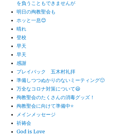
を負うこともできませんが
明日の殉教聖会も
ホッと一息😊
晴れ
登校
早天
早天
感謝
プレイバック 五木村礼拝
準備しつつぬかりのないミーティング🙂
万全なコロナ対策について😃
殉教聖会のたくさんの消毒グッズ！
殉教聖会に向けて準備中⭐️
メインメッセージ
祈祷会
God is Love