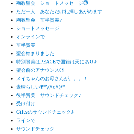
殉教聖会 ショートメッセージ😇
ただ一人 あなただけ礼拝しあがめます
殉教聖会 前半賛美♪
ショートメッセージ
オンラインで
前半賛美
聖会始まりました
特別賛美はPEACEで国籍は天にあり♪
聖会前のアナウンス🙂
メイちゃんのお母さんが。。。！
素晴らしい❣️*\(^o^)/*
後半賛美 サウンドチェック♪
受け付け
Giftsのサウンドチェック♪
ラインで
サウンドチェック