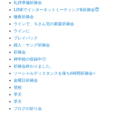
礼拝準備祈祷会
LINEでインターネットミーティング&祈祷会😇
徹夜祈祷会
ラインで、Ｓさん宅の家庭祈祷会
ラインに
プレイバック
婦人・ヤング祈祷会
祈祷会
神学校の収録中🙂
祈祷会終わりました。
ソーシャルディスタンスを保ち6時間祈祷会⭐️
金曜日祈祷会
登校
早天
早天
ブログの祈り会