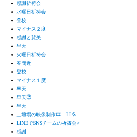
感謝祈祷会
水曜日祈祷会
登校
マイナス２度
感謝と賛美
早天
火曜日祈祷会
春間近
登校
マイナス１度
早天
早天😇
早天
土壇場の映像制作🎞 🏃‍♂️💦
LINEでSNSチームの祈祷会⭐️
感謝