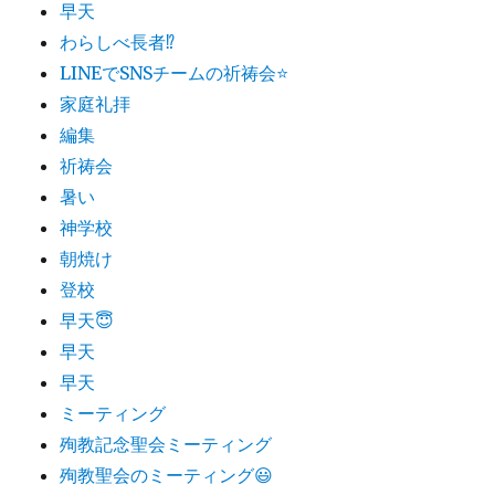
早天
わらしべ長者⁉︎
LINEでSNSチームの祈祷会⭐
家庭礼拝
編集
祈祷会
暑い
神学校
朝焼け
登校
早天😇
早天
早天
ミーティング
殉教記念聖会ミーティング
殉教聖会のミーティング😃