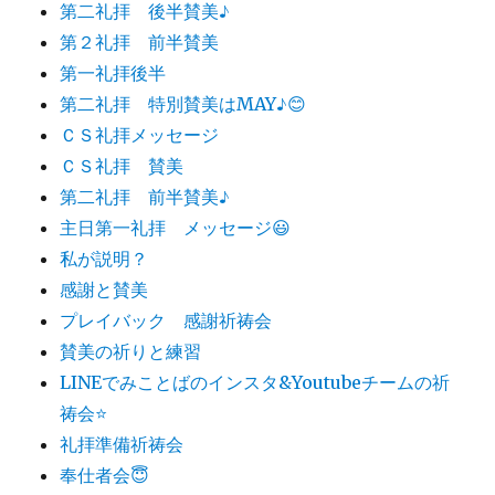
第二礼拝 後半賛美♪
第２礼拝 前半賛美
第一礼拝後半
第二礼拝 特別賛美はMAY♪😊
ＣＳ礼拝メッセージ
ＣＳ礼拝 賛美
第二礼拝 前半賛美♪
主日第一礼拝 メッセージ😃
私が説明？
感謝と賛美
プレイバック 感謝祈祷会
賛美の祈りと練習
LINEでみことばのインスタ&Youtubeチームの祈
祷会⭐️
礼拝準備祈祷会
奉仕者会😇