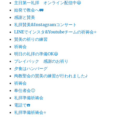
主日第一礼拝 オンライン配信中😃
始発で教会へ🚃
感謝と賛美
礼拝賛美&Instagramコンサート
LINEでインスタ&Youtubeチームの祈祷会⭐️
賛美の祈りの練習
祈祷会
明日の礼拝の準備OK😃
プレイバック 感謝のお祈り
夕食はハンバーグ
殉教聖会の賛美の練習が行われました♪
祈祷会
奉仕者会🙂
礼拝準備祈祷会
電話で☎️
礼拝準備祈祷会⭐️