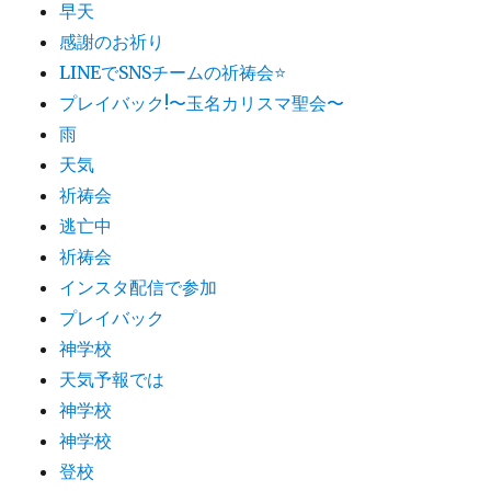
早天
感謝のお祈り
LINEでSNSチームの祈祷会​⭐️
プレイバック!〜玉名カリスマ聖会〜
雨
天気
祈祷会
逃亡中
祈祷会
インスタ配信で参加
プレイバック
神学校
天気予報では
神学校
神学校
登校