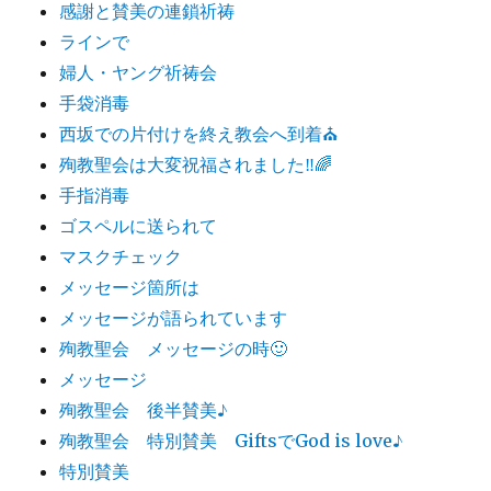
感謝と賛美の連鎖祈祷
ラインで
婦人・ヤング祈祷会
手袋消毒
西坂での片付けを終え教会へ到着⛪️
殉教聖会は大変祝福されました‼️🌈
手指消毒
ゴスペルに送られて
マスクチェック
メッセージ箇所は
メッセージが語られています
殉教聖会 メッセージの時🙂
メッセージ
殉教聖会 後半賛美♪
殉教聖会 特別賛美 GiftsでGod is love♪
特別賛美