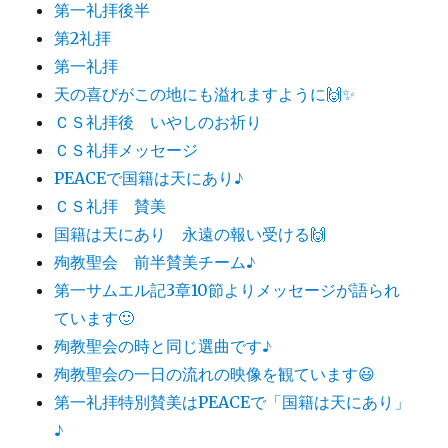
第一礼拝後半
第2礼拝
第一礼拝
天の喜びがこの地にも溢れますように🙌✨
ＣＳ礼拝後 いやしのお祈り
ＣＳ礼拝メッセージ
PEACEで国籍は天にあり♪
ＣＳ礼拝 賛美
国籍は天にあり 永遠の報い受ける🙌
殉教聖会 前半賛美チーム♪
第一サムエル記3章10節よりメッセージが語られ
ています🙂
殉教聖会の時と同じ選曲です♪
殉教聖会の一日の流れの映像を観ています😃
第一礼拝特別賛美はPEACEで「国籍は天にあり」
♪