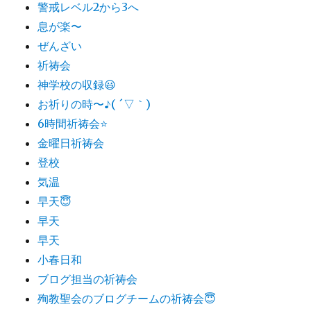
警戒レベル2から3へ
息が楽〜
ぜんざい
祈祷会
神学校の収録😃
お祈りの時〜♪( ´▽｀)
6時間祈祷会⭐️
金曜日祈祷会
登校
気温
早天😇
早天
早天
小春日和
ブログ担当の祈祷会
殉教聖会のブログチームの祈祷会😇