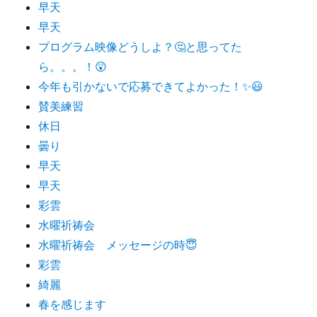
早天
早天
プログラム映像どうしよ？🤔と思ってた
ら。。。！😲
今年も引かないで応募できてよかった！✨😃
賛美練習
休日
曇り
早天
早天
彩雲
水曜祈祷会
水曜祈祷会 メッセージの時😇
彩雲
綺麗
春を感じます