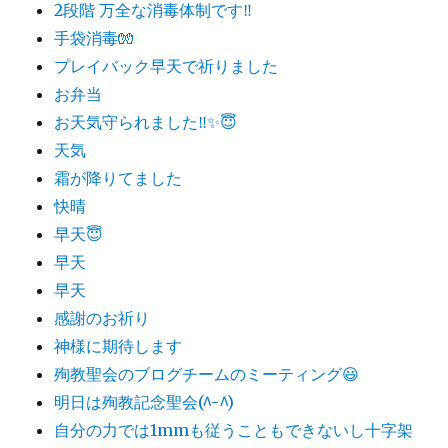
2段階 万全な消毒体制です‼️
手袋消毒🧤
プレイバック早天で祈りました
お弁当
お天気守られました‼️✨😇
天気
霜が降りてました
快晴
早天😇
早天
早天
感謝のお祈り
神様に期待します
殉教聖会のブログチームのミーティング😃
明日は殉教記念聖会(^-^)
自分の力では1mmも従うこともできないし十字架