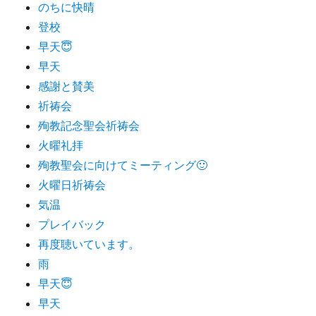
のちに快晴
登校
早天😇
早天
感謝と賛美
祈祷会
殉教記念聖会祈祷会
火曜礼拝
殉教聖会に向けてミーティング🙂
火曜日祈祷会
気温
プレイバック
再度聴いています。
雨
早天😇
早天