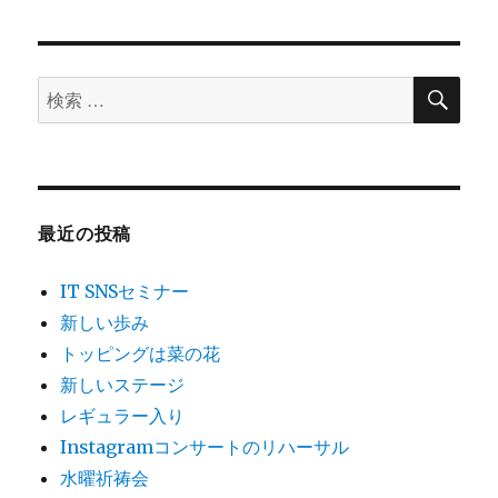
シ
稿:
ョ
検
検
索
ン
索
対
象:
最近の投稿
IT SNSセミナー
新しい歩み
トッピングは菜の花
新しいステージ
レギュラー入り
Instagramコンサートのリハーサル
水曜祈祷会