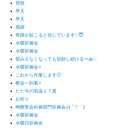
登校
早天
早天
感謝
奇蹟が起こると信じています✨😇
水曜祈祷会
水曜祈祷会
望みえなくなっても信頼し続ける〜🙏✨
水曜祈祷会⭐️
これから作業します🙂
教会へ到着⭐️
ただ今の気温１７度
お祈り
殉教聖会祈祷部門祈祷会♪( ´▽｀)
水曜祈祷会
水曜日祈祷会