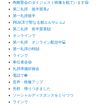
殉教聖会のダイジェスト映像を観ています😃
第二礼拝 後半賛美♪
第一礼拝後半
PEACEで聖なる都エルサレム♪
第二礼拝 前半賛美🙌
オンラインで
第一礼拝 オンライン配信中💻
第一礼拝の時🙌
ラインで
奉仕者会😃
礼拝準備祈祷会
電話で☎️
音声・映像アップ
先程 帰りつきました
ソーシャルディスタンスをとりつつ
ラインで