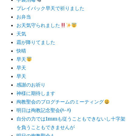
プレイバック早天で祈りました
お弁当
お天気守られました
天気
霜が降りてました
快晴
早天
早天
早天
感謝のお祈り
神様に期待します
殉教聖会のブログチームのミーティング
明日は殉教記念聖会(^-^)
自分の力では1mmも従うこともできないし十字架
を負うこともできませんが
明日の殉教聖会も