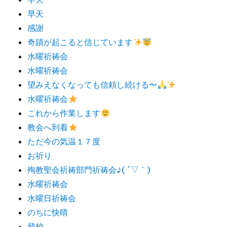
早天
感謝
奇蹟が起こると信じています
水曜祈祷会
水曜祈祷会
望みえなくなっても信頼し続ける〜
水曜祈祷会
これから作業します
教会へ到着
ただ今の気温１７度
お祈り
殉教聖会祈祷部門祈祷会♪( ´▽｀)
水曜祈祷会
水曜日祈祷会
のちに快晴
登校