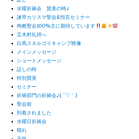
水曜祈祷会 賛美の時♪
諫早カリスマ聖会&預言セミナー
殉教聖会100%主に期待しています
五木村礼拝へ
白馬スネルゴイキャンプ映像
メインメッセージ
ショートメッセージ
証しの時
特別賛美
セミナー
祈祷部門の祈祷会♪( ´▽｀)
聖会前
到着されました
水曜日祈祷会
晴れ
天気