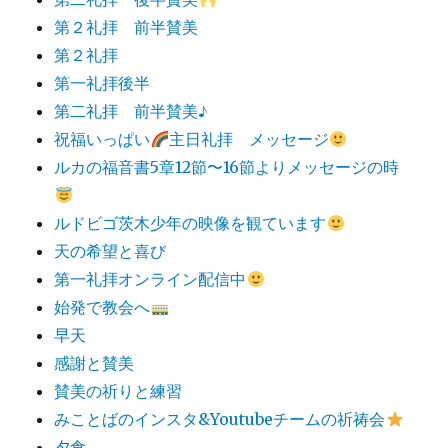
第２礼拝 前半賛美
第２礼拝
第一礼拝後半
第二礼拝 前半賛美♪
祝福いっぱい
主日礼拝 メッセージ
ルカの福音書5章12節〜16節よりメッセージの時
ルドビゴ茨木少年の映像を観ています
天の希望と喜び
第一礼拝オンライン配信中
始発で教会へ
早天
感謝と賛美
賛美の祈りと練習
みことばのインスタ&Youtubeチームの祈祷会
夕食