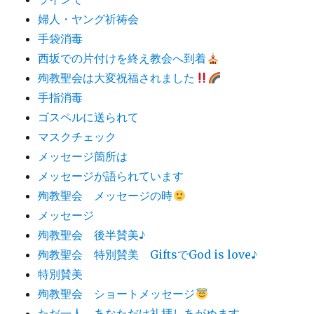
婦人・ヤング祈祷会
手袋消毒
西坂での片付けを終え教会へ到着
殉教聖会は大変祝福されました
手指消毒
ゴスペルに送られて
マスクチェック
メッセージ箇所は
メッセージが語られています
殉教聖会 メッセージの時
メッセージ
殉教聖会 後半賛美♪
殉教聖会 特別賛美 GiftsでGod is love♪
特別賛美
殉教聖会 ショートメッセージ
ただ一人 あなただけ礼拝しあがめます