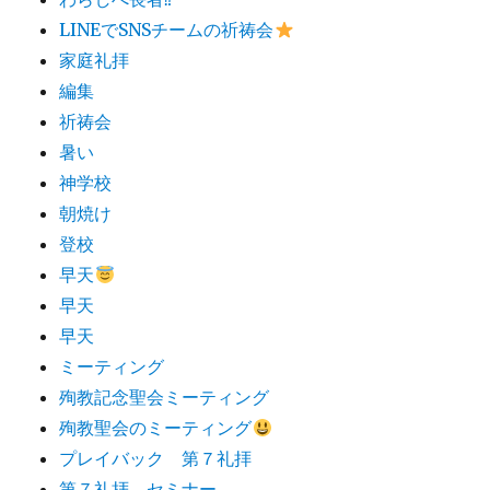
LINEでSNSチームの祈祷会
家庭礼拝
編集
祈祷会
暑い
神学校
朝焼け
登校
早天
早天
早天
ミーティング
殉教記念聖会ミーティング
殉教聖会のミーティング
プレイバック 第７礼拝
第７礼拝 セミナー