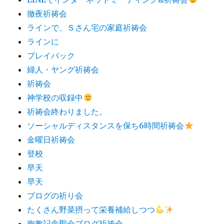
徹夜祈祷会
ラインで、Ｓさん宅の家庭祈祷会
ラインに
プレイバック
婦人・ヤング祈祷会
祈祷会
神学校の収録中
祈祷会終わりました。
ソーシャルディスタンスを保ち6時間祈祷会
金曜日祈祷会
登校
早天
早天
ブログの祈り会
たくさん野菜摂って栄養補給しつつ
殉教記念聖会ブログ祈祷会