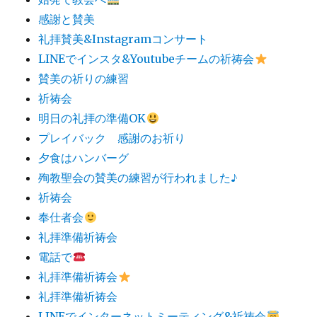
感謝と賛美
礼拝賛美&Instagramコンサート
LINEでインスタ&Youtubeチームの祈祷会
賛美の祈りの練習
祈祷会
明日の礼拝の準備OK
プレイバック 感謝のお祈り
夕食はハンバーグ
殉教聖会の賛美の練習が行われました♪
祈祷会
奉仕者会
礼拝準備祈祷会
電話で
礼拝準備祈祷会
礼拝準備祈祷会
LINEでインターネットミーティング&祈祷会