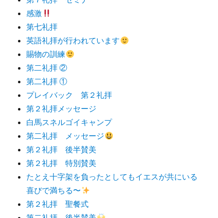
感激
第七礼拝
英語礼拝が行われています
賜物の訓練
第二礼拝 ②
第二礼拝 ①
プレイバック 第２礼拝
第２礼拝メッセージ
白馬スネルゴイキャンプ
第二礼拝 メッセージ
第２礼拝 後半賛美
第２礼拝 特別賛美
たとえ十字架を負ったとしてもイエスが共にいる
喜びで満ちる〜
第２礼拝 聖餐式
第二礼拝 後半賛美