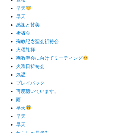
早天
早天
感謝と賛美
祈祷会
殉教記念聖会祈祷会
火曜礼拝
殉教聖会に向けてミーティング
火曜日祈祷会
気温
プレイバック
再度聴いています。
雨
早天
早天
早天
わらしべ長者⁉︎