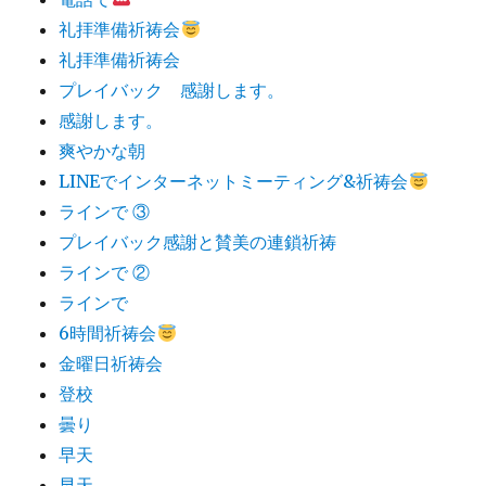
礼拝準備祈祷会
礼拝準備祈祷会
プレイバック 感謝します。
感謝します。
爽やかな朝
LINEでインターネットミーティング&祈祷会
ラインで ③
プレイバック感謝と賛美の連鎖祈祷
ラインで ②
ラインで
6時間祈祷会
金曜日祈祷会
登校
曇り
早天
早天