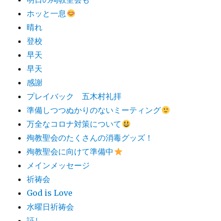
ホッと一息
晴れ
登校
早天
早天
感謝
プレイバック 五木村礼拝
準備しつつぬかりのないミーティング
万全なコロナ対策について
殉教聖会のたくさんの消毒グッズ！
殉教聖会に向けて準備中
メインメッセージ
祈祷会
God is Love
水曜日祈祷会
証し