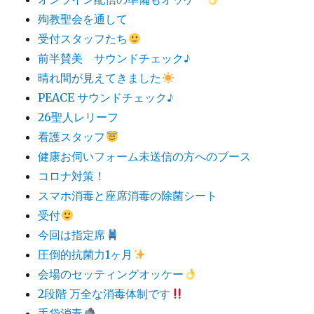
殉教聖会を通して
受付スタッフたち
前半賛美 サウンドチェック♪
晴れ間が見えてきました
PEACE サウンドチェック♪
26聖人レリーフ
看護スタッフ
健康お伺いフォーム未送信の方へのブース
コロナ対策！
スマホ消毒と座席消毒の除菌シート
受付
今回は指定席
圧倒的抗菌力1ヶ月
会場のセッティングオッケー
2段階 万全な消毒体制です
手袋消毒