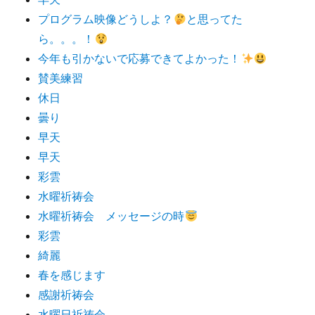
プログラム映像どうしよ？
と思ってた
ら。。。！
今年も引かないで応募できてよかった！
賛美練習
休日
曇り
早天
早天
彩雲
水曜祈祷会
水曜祈祷会 メッセージの時
彩雲
綺麗
春を感じます
感謝祈祷会
水曜日祈祷会