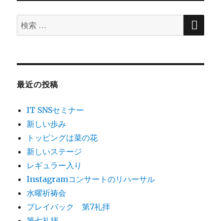
ョ
検
検
索
ン
索
対
象:
最近の投稿
IT SNSセミナー
新しい歩み
トッピングは菜の花
新しいステージ
レギュラー入り
Instagramコンサートのリハーサル
水曜祈祷会
プレイバック 第7礼拝
第七礼拝