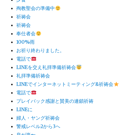
殉教聖会の準備中
祈祷会
祈祷会
奉仕者会
100%雨
お祈り終わりました。
電話で
LINEを交え礼拝準備祈祷会
礼拝準備祈祷会
LINEでインターネットミーティング&祈祷会
電話で
プレイバック感謝と賛美の連鎖祈祷
LINEに
婦人・ヤング祈祷会
警戒レベル2から3へ
息が楽〜