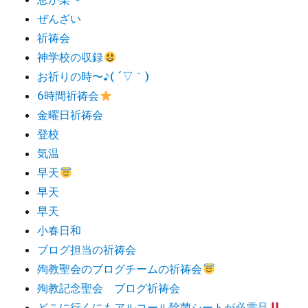
ぜんざい
祈祷会
神学校の収録
お祈りの時〜♪( ´▽｀)
6時間祈祷会
金曜日祈祷会
登校
気温
早天
早天
早天
小春日和
ブログ担当の祈祷会
殉教聖会のブログチームの祈祷会
殉教記念聖会 ブログ祈祷会
どこに行くにもアルコール除菌シートが必需品