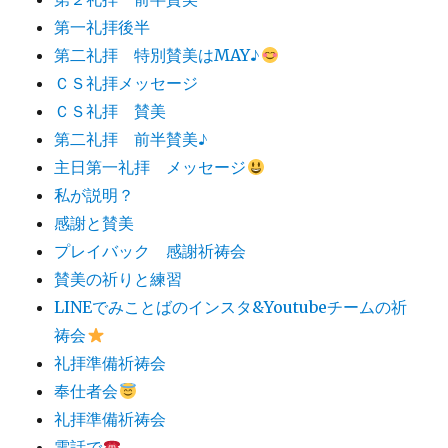
第一礼拝後半
第二礼拝 特別賛美はMAY♪
ＣＳ礼拝メッセージ
ＣＳ礼拝 賛美
第二礼拝 前半賛美♪
主日第一礼拝 メッセージ
私が説明？
感謝と賛美
プレイバック 感謝祈祷会
賛美の祈りと練習
LINEでみことばのインスタ&Youtubeチームの祈
祷会
礼拝準備祈祷会
奉仕者会
礼拝準備祈祷会
電話で