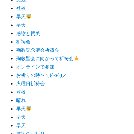
登校
早天
早天
感謝と賛美
祈祷会
殉教記念聖会祈祷会
殉教聖会に向かって祈祷会
オンラインで参加
お祈りの時〜＼(^o^)／
火曜日祈祷会
登校
晴れ
早天
早天
早天
感謝のお祈り