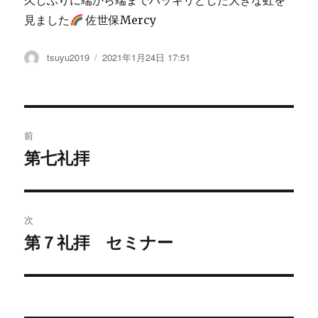
久しぶりに端から端までハッキリとした大きな虹を
見ました
佐世保Mercy
投
tsuyu2019
投
2021年1月24日 17:51
稿
稿
者
日:
投
前
稿
第七礼拝
過
去
ナ
の
ビ
投
次
稿:
ゲ
第７礼拝 セミナー
次
の
ー
投
シ
稿: