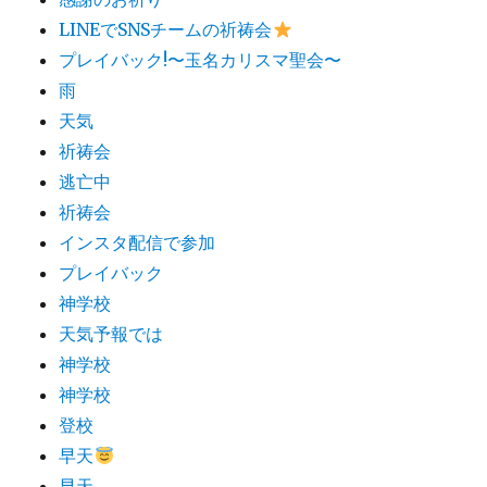
LINEでSNSチームの祈祷会​
プレイバック!〜玉名カリスマ聖会〜
雨
天気
祈祷会
逃亡中
祈祷会
インスタ配信で参加
プレイバック
神学校
天気予報では
神学校
神学校
登校
早天
早天