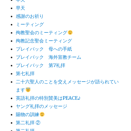
早天
感謝のお祈り
ミーティング
殉教聖会のミーティング
殉教記念聖会ミーティング
プレイバック 母への手紙
プレイバック 海外宣教チーム
プレイバック 第7礼拝
第七礼拝
二十六聖人のことを交えメッセージが語られてい
ます
英語礼拝の特別賛美はPEACE♪
ヤング礼拝のメッセージ
賜物の訓練
第二礼拝 ②
第二礼拝