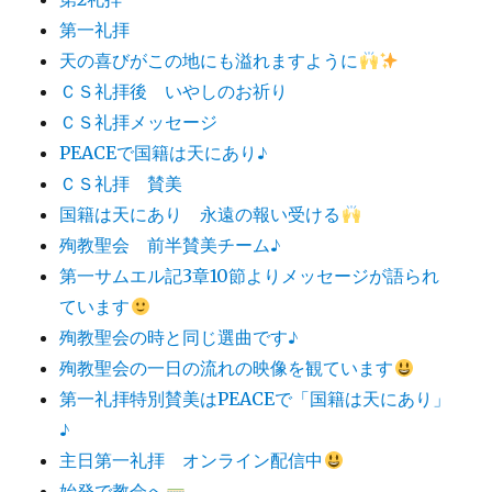
第一礼拝
天の喜びがこの地にも溢れますように
ＣＳ礼拝後 いやしのお祈り
ＣＳ礼拝メッセージ
PEACEで国籍は天にあり♪
ＣＳ礼拝 賛美
国籍は天にあり 永遠の報い受ける
殉教聖会 前半賛美チーム♪
第一サムエル記3章10節よりメッセージが語られ
ています
殉教聖会の時と同じ選曲です♪
殉教聖会の一日の流れの映像を観ています
第一礼拝特別賛美はPEACEで「国籍は天にあり」
♪
主日第一礼拝 オンライン配信中
始発で教会へ