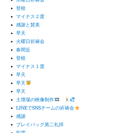
登校
マイナス２度
感謝と賛美
早天
火曜日祈祷会
春間近
登校
マイナス１度
早天
早天
早天
土壇場の映像制作
LINEでSNSチームの祈祷会
感謝
プレイバック第二礼拝
彩雲