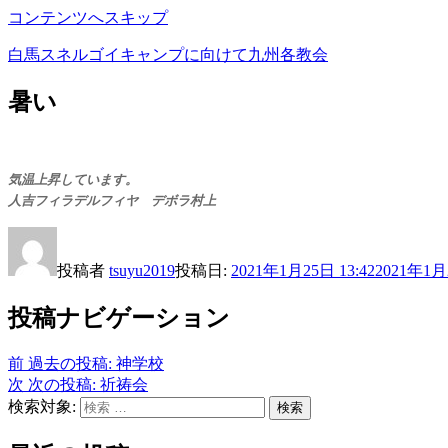
コンテンツへスキップ
白馬スネルゴイキャンプに向けて九州各教会
暑い
気温上昇しています。
人吉フィラデルフィヤ デボラ村上
投稿者
tsuyu2019
投稿日:
2021年1月25日 13:42
2021年1月2
投稿ナビゲーション
前
過去の投稿:
神学校
次
次の投稿:
祈祷会
検索対象:
検索