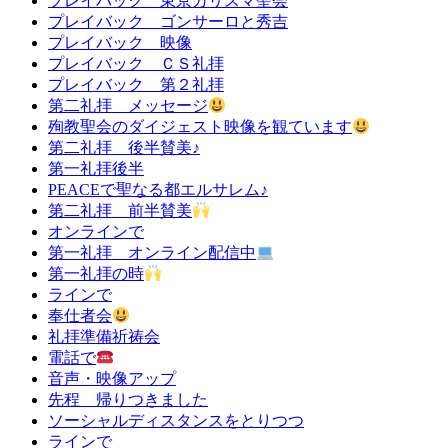
プレイバック 東京カリスマ聖会
プレイバック ゴンサーロと秀吉
プレイバック 映像
プレイバック ＣＳ礼拝
プレイバック 第２礼拝
第二礼拝 メッセージ
殉教聖会のダイジェスト映像を観ています
第二礼拝 後半賛美♪
第一礼拝後半
PEACEで聖なる都エルサレム♪
第二礼拝 前半賛美
オンラインで
第一礼拝 オンライン配信中
第一礼拝の時
ラインで
奉仕者会
礼拝準備祈祷会
電話で
音声・映像アップ
先程 帰りつきました
ソーシャルディスタンスをとりつつ
ラインで