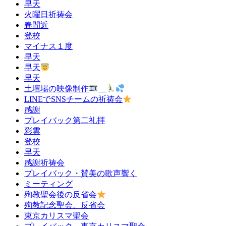
早天
火曜日祈祷会
春間近
登校
マイナス１度
早天
早天
早天
土壇場の映像制作
LINEでSNSチームの祈祷会
感謝
プレイバック第二礼拝
彩雲
登校
早天
感謝祈祷会
プレイバック・賛美の歌声響く
ミーティング
殉教聖会後の反省会
殉教記念聖会、反省会
東京カリスマ聖会