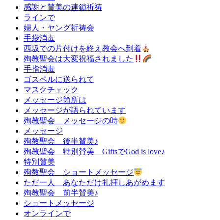
感謝と賛美の連鎖祈祷
ラインで
婦人・ヤング祈祷会
手袋消毒
西坂での片付けを終え教会へ到着
殉教聖会は大変祝福されました
手指消毒
ゴスペルに送られて
マスクチェック
メッセージ箇所は
メッセージが語られています
殉教聖会 メッセージの時
メッセージ
殉教聖会 後半賛美♪
殉教聖会 特別賛美 GiftsでGod is love♪
特別賛美
殉教聖会 ショートメッセージ
ただ一人 あなただけ礼拝しあがめます
殉教聖会 前半賛美♪
ショートメッセージ
オンラインで