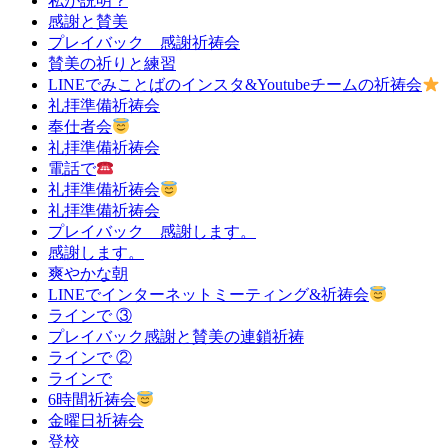
私が説明？
感謝と賛美
プレイバック 感謝祈祷会
賛美の祈りと練習
LINEでみことばのインスタ&Youtubeチームの祈祷会
礼拝準備祈祷会
奉仕者会
礼拝準備祈祷会
電話で
礼拝準備祈祷会
礼拝準備祈祷会
プレイバック 感謝します。
感謝します。
爽やかな朝
LINEでインターネットミーティング&祈祷会
ラインで ③
プレイバック感謝と賛美の連鎖祈祷
ラインで ②
ラインで
6時間祈祷会
金曜日祈祷会
登校