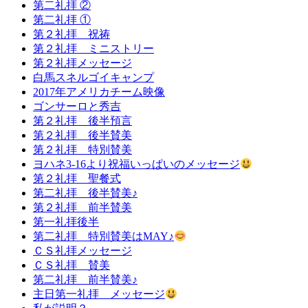
第二礼拝 ②
第二礼拝 ①
第２礼拝 祝祷
第２礼拝 ミニストリー
第２礼拝メッセージ
白馬スネルゴイキャンプ
2017年アメリカチーム映像
ゴンサーロと秀吉
第２礼拝 後半預言
第２礼拝 後半賛美
第２礼拝 特別賛美
ヨハネ3-16より祝福いっぱいのメッセージ
第２礼拝 聖餐式
第二礼拝 後半賛美♪
第２礼拝 前半賛美
第一礼拝後半
第二礼拝 特別賛美はMAY♪
ＣＳ礼拝メッセージ
ＣＳ礼拝 賛美
第二礼拝 前半賛美♪
主日第一礼拝 メッセージ