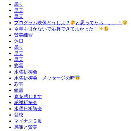
曇り
早天
早天
プログラム映像どうしよ？
と思ってたら。。。！
今年も引かないで応募できてよかった！
賛美練習
休日
曇り
早天
早天
彩雲
水曜祈祷会
水曜祈祷会 メッセージの時
彩雲
綺麗
春を感じます
感謝祈祷会
水曜日祈祷会
登校
マイナス２度
感謝と賛美