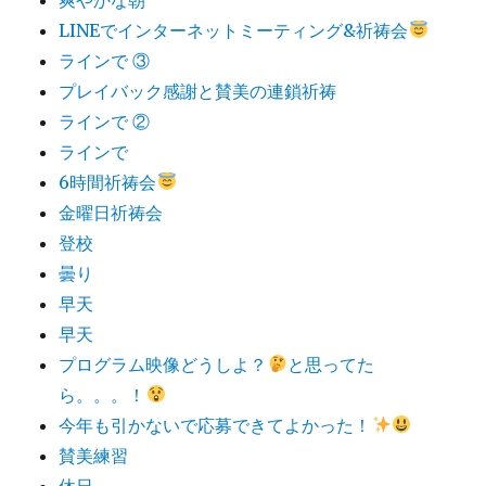
LINEでインターネットミーティング&祈祷会
ラインで ③
プレイバック感謝と賛美の連鎖祈祷
ラインで ②
ラインで
6時間祈祷会
金曜日祈祷会
登校
曇り
早天
早天
プログラム映像どうしよ？
と思ってた
ら。。。！
今年も引かないで応募できてよかった！
賛美練習
休日