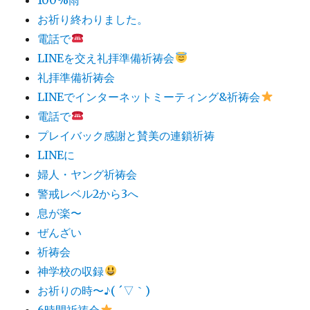
お祈り終わりました。
電話で
LINEを交え礼拝準備祈祷会
礼拝準備祈祷会
LINEでインターネットミーティング&祈祷会
電話で
プレイバック感謝と賛美の連鎖祈祷
LINEに
婦人・ヤング祈祷会
警戒レベル2から3へ
息が楽〜
ぜんざい
祈祷会
神学校の収録
お祈りの時〜♪( ´▽｀)
6時間祈祷会