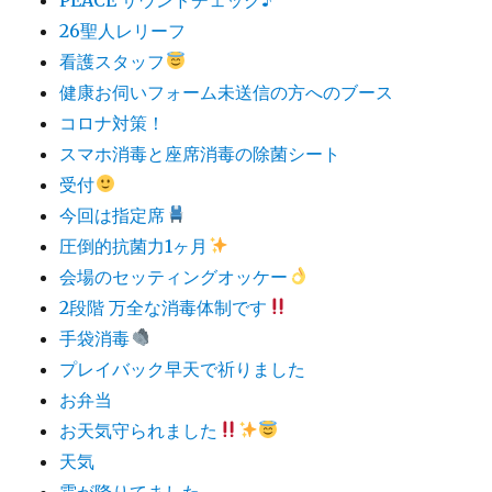
26聖人レリーフ
看護スタッフ
健康お伺いフォーム未送信の方へのブース
コロナ対策！
スマホ消毒と座席消毒の除菌シート
受付
今回は指定席
圧倒的抗菌力1ヶ月
会場のセッティングオッケー
2段階 万全な消毒体制です
手袋消毒
プレイバック早天で祈りました
お弁当
お天気守られました
天気
霜が降りてました