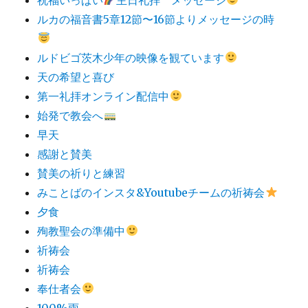
ルカの福音書5章12節〜16節よりメッセージの時
ルドビゴ茨木少年の映像を観ています
天の希望と喜び
第一礼拝オンライン配信中
始発で教会へ
早天
感謝と賛美
賛美の祈りと練習
みことばのインスタ&Youtubeチームの祈祷会
夕食
殉教聖会の準備中
祈祷会
祈祷会
奉仕者会
100%雨