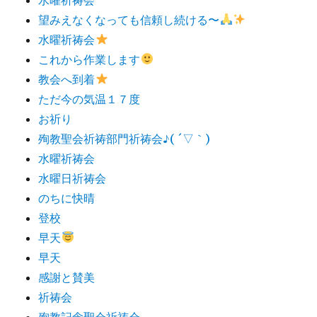
望みえなくなっても信頼し続ける〜
水曜祈祷会
これから作業します
教会へ到着
ただ今の気温１７度
お祈り
殉教聖会祈祷部門祈祷会♪( ´▽｀)
水曜祈祷会
水曜日祈祷会
のちに快晴
登校
早天
早天
感謝と賛美
祈祷会
殉教記念聖会祈祷会