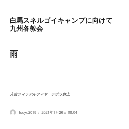
白馬スネルゴイキャンプに向けて
九州各教会
雨
人吉フィラデルフィヤ デボラ村上
投
tsuyu2019
投
2021年1月26日 08:04
稿
稿
者
日: