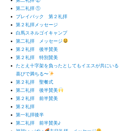
第二礼拝 ①
プレイバック 第２礼拝
第２礼拝メッセージ
白馬スネルゴイキャンプ
第二礼拝 メッセージ
第２礼拝 後半賛美
第２礼拝 特別賛美
たとえ十字架を負ったとしてもイエスが共にいる
喜びで満ちる〜
第２礼拝 聖餐式
第二礼拝 後半賛美
第２礼拝 前半賛美
第２礼拝
第一礼拝後半
第二礼拝 前半賛美♪
祝福いっぱい
主日礼拝 メッセージ