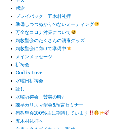
感謝
プレイバック 五木村礼拝
準備しつつぬかりのないミーティング
万全なコロナ対策について
殉教聖会のたくさんの消毒グッズ！
殉教聖会に向けて準備中
メインメッセージ
祈祷会
God is Love
水曜日祈祷会
証し
水曜祈祷会 賛美の時♪
諫早カリスマ聖会&預言セミナー
殉教聖会100%主に期待しています
五木村礼拝へ
白馬スネルゴイキャンプ映像