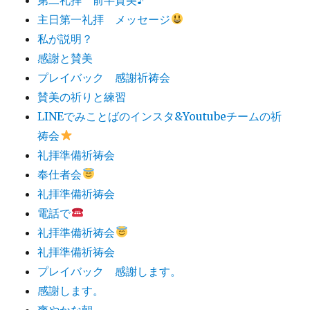
主日第一礼拝 メッセージ
私が説明？
感謝と賛美
プレイバック 感謝祈祷会
賛美の祈りと練習
LINEでみことばのインスタ&Youtubeチームの祈
祷会
礼拝準備祈祷会
奉仕者会
礼拝準備祈祷会
電話で
礼拝準備祈祷会
礼拝準備祈祷会
プレイバック 感謝します。
感謝します。
爽やかな朝