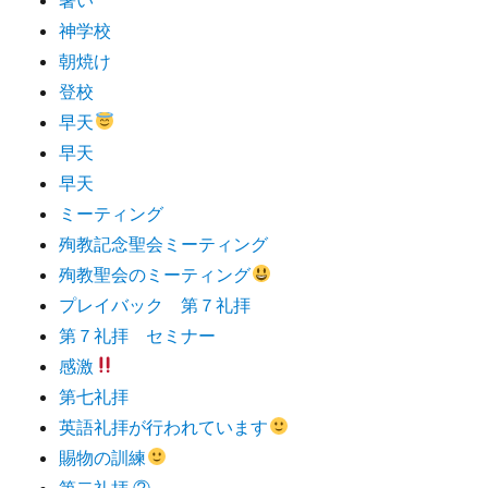
神学校
朝焼け
登校
早天
早天
早天
ミーティング
殉教記念聖会ミーティング
殉教聖会のミーティング
プレイバック 第７礼拝
第７礼拝 セミナー
感激
第七礼拝
英語礼拝が行われています
賜物の訓練
第二礼拝 ②