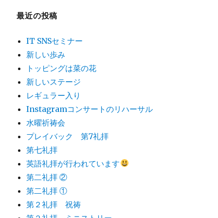
最近の投稿
IT SNSセミナー
新しい歩み
トッピングは菜の花
新しいステージ
レギュラー入り
Instagramコンサートのリハーサル
水曜祈祷会
プレイバック 第7礼拝
第七礼拝
英語礼拝が行われています
第二礼拝 ②
第二礼拝 ①
第２礼拝 祝祷
第２礼拝 ミニストリー