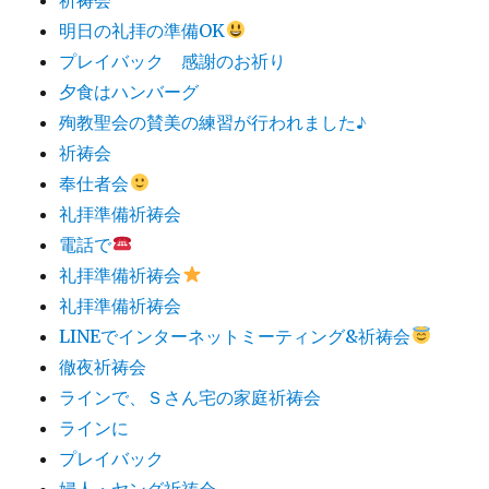
明日の礼拝の準備OK
プレイバック 感謝のお祈り
夕食はハンバーグ
殉教聖会の賛美の練習が行われました♪
祈祷会
奉仕者会
礼拝準備祈祷会
電話で
礼拝準備祈祷会
礼拝準備祈祷会
LINEでインターネットミーティング&祈祷会
徹夜祈祷会
ラインで、Ｓさん宅の家庭祈祷会
ラインに
プレイバック
婦人・ヤング祈祷会