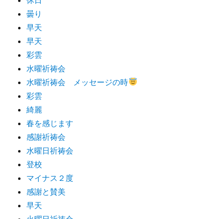
曇り
早天
早天
彩雲
水曜祈祷会
水曜祈祷会 メッセージの時
彩雲
綺麗
春を感じます
感謝祈祷会
水曜日祈祷会
登校
マイナス２度
感謝と賛美
早天
火曜日祈祷会