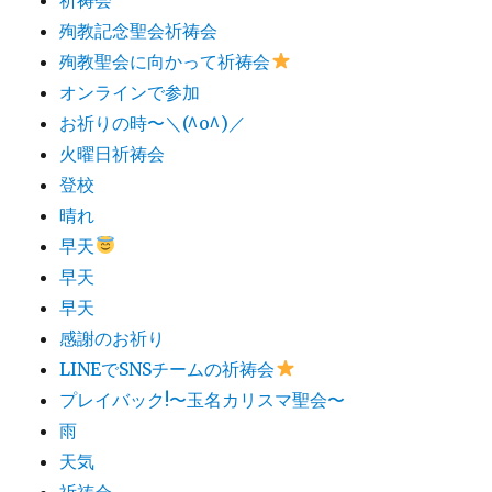
殉教記念聖会祈祷会
殉教聖会に向かって祈祷会
オンラインで参加
お祈りの時〜＼(^o^)／
火曜日祈祷会
登校
晴れ
早天
早天
早天
感謝のお祈り
LINEでSNSチームの祈祷会​
プレイバック!〜玉名カリスマ聖会〜
雨
天気
祈祷会