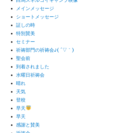
メインメッセージ
ショートメッセージ
証しの時
特別賛美
セミナー
祈祷部門の祈祷会♪( ´▽｀)
聖会前
到着されました
水曜日祈祷会
晴れ
天気
登校
早天
早天
感謝と賛美
祈祷会