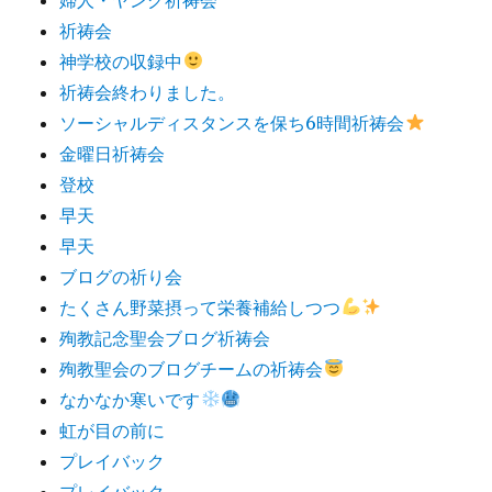
祈祷会
神学校の収録中
祈祷会終わりました。
ソーシャルディスタンスを保ち6時間祈祷会
金曜日祈祷会
登校
早天
早天
ブログの祈り会
たくさん野菜摂って栄養補給しつつ
殉教記念聖会ブログ祈祷会
殉教聖会のブログチームの祈祷会
なかなか寒いです
虹が目の前に
プレイバック
プレイバック