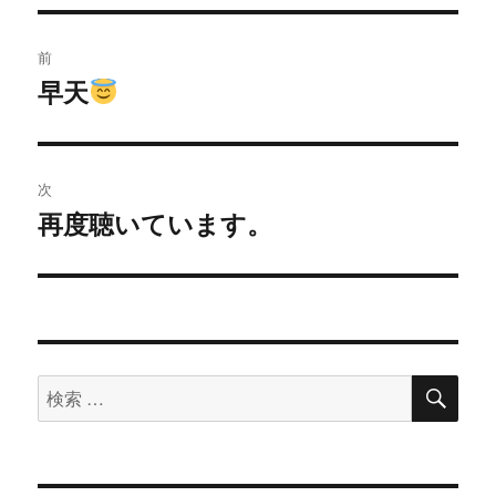
投
前
稿
早天
過
去
ナ
の
ビ
投
次
稿:
ゲ
再度聴いています。
次
の
ー
投
シ
稿:
ョ
検
検
索
ン
索
対
象: