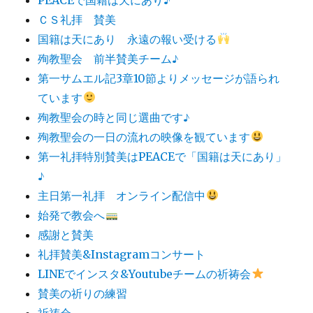
ＣＳ礼拝 賛美
国籍は天にあり 永遠の報い受ける
殉教聖会 前半賛美チーム♪
第一サムエル記3章10節よりメッセージが語られ
ています
殉教聖会の時と同じ選曲です♪
殉教聖会の一日の流れの映像を観ています
第一礼拝特別賛美はPEACEで「国籍は天にあり」
♪
主日第一礼拝 オンライン配信中
始発で教会へ
感謝と賛美
礼拝賛美&Instagramコンサート
LINEでインスタ&Youtubeチームの祈祷会
賛美の祈りの練習
祈祷会