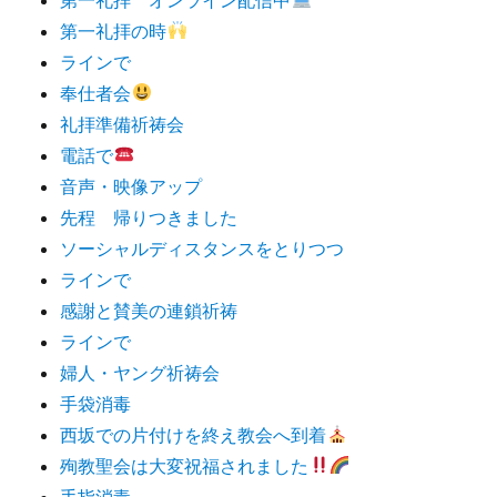
第一礼拝の時
ラインで
奉仕者会
礼拝準備祈祷会
電話で
音声・映像アップ
先程 帰りつきました
ソーシャルディスタンスをとりつつ
ラインで
感謝と賛美の連鎖祈祷
ラインで
婦人・ヤング祈祷会
手袋消毒
西坂での片付けを終え教会へ到着
殉教聖会は大変祝福されました
手指消毒