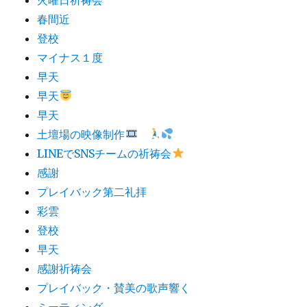
春間近
登校
マイナス１度
早天
早天
早天
土壇場の映像制作
LINEでSNSチームの祈祷会
感謝
プレイバック第二礼拝
彩雲
登校
早天
感謝祈祷会
プレイバック・賛美の歌声響く
ミーティング