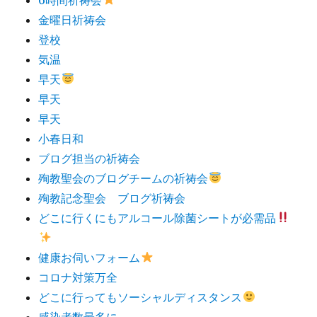
金曜日祈祷会
登校
気温
早天
早天
早天
小春日和
ブログ担当の祈祷会
殉教聖会のブログチームの祈祷会
殉教記念聖会 ブログ祈祷会
どこに行くにもアルコール除菌シートが必需品
健康お伺いフォーム
コロナ対策万全
どこに行ってもソーシャルディスタンス
感染者数最多に