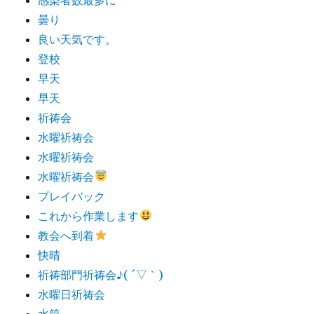
曇り
良い天気です。
登校
早天
早天
祈祷会
水曜祈祷会
水曜祈祷会
水曜祈祷会
プレイバック
これから作業します
教会へ到着
快晴
祈祷部門祈祷会♪( ´▽｀)
水曜日祈祷会
水筒