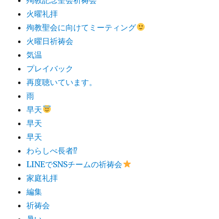
火曜礼拝
殉教聖会に向けてミーティング
火曜日祈祷会
気温
プレイバック
再度聴いています。
雨
早天
早天
早天
わらしべ長者⁉︎
LINEでSNSチームの祈祷会
家庭礼拝
編集
祈祷会
暑い