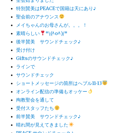
特別賛美はPEACEで国籍は天にあり♪
聖会前のアナウンス
メイちゃんのお母さんが。。。！
素晴らしい
*\(^o^)/*
後半賛美 サウンドチェック♪
受け付け
Giftsのサウンドチェック♪
ラインで
サウンドチェック
ショートメッセージの箇所はへブル11-13
オンライン配信の準備もオッケー
殉教聖会を通して
受付スタッフたち
前半賛美 サウンドチェック♪
晴れ間が見えてきました
PEACE サウンドチェック♪