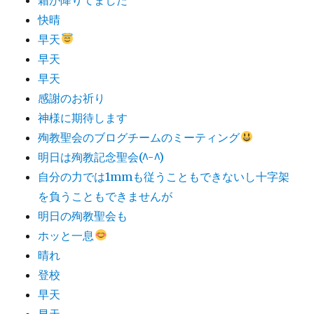
快晴
早天
早天
早天
感謝のお祈り
神様に期待します
殉教聖会のブログチームのミーティング
明日は殉教記念聖会(^-^)
自分の力では1mmも従うこともできないし十字架
を負うこともできませんが
明日の殉教聖会も
ホッと一息
晴れ
登校
早天
早天