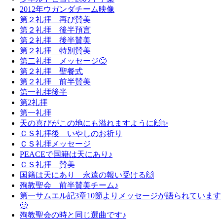
2012年ウガンダチーム映像
第２礼拝 再び賛美
第２礼拝 後半預言
第２礼拝 後半賛美
第２礼拝 特別賛美
第二礼拝 メッセージ🙂
第２礼拝 聖餐式
第２礼拝 前半賛美
第一礼拝後半
第2礼拝
第一礼拝
天の喜びがこの地にも溢れますように🙌✨
ＣＳ礼拝後 いやしのお祈り
ＣＳ礼拝メッセージ
PEACEで国籍は天にあり♪
ＣＳ礼拝 賛美
国籍は天にあり 永遠の報い受ける🙌
殉教聖会 前半賛美チーム♪
第一サムエル記3章10節よりメッセージが語られています
🙂
殉教聖会の時と同じ選曲です♪