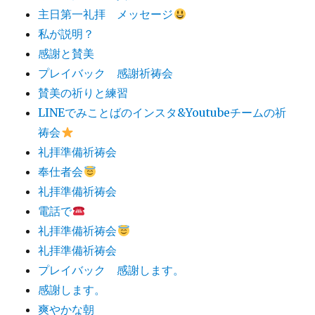
主日第一礼拝 メッセージ
私が説明？
感謝と賛美
プレイバック 感謝祈祷会
賛美の祈りと練習
LINEでみことばのインスタ&Youtubeチームの祈
祷会
礼拝準備祈祷会
奉仕者会
礼拝準備祈祷会
電話で
礼拝準備祈祷会
礼拝準備祈祷会
プレイバック 感謝します。
感謝します。
爽やかな朝