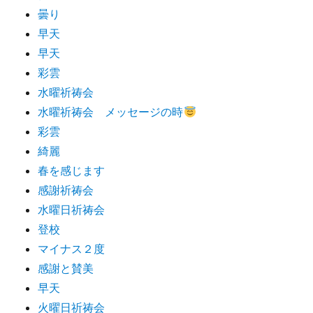
曇り
早天
早天
彩雲
水曜祈祷会
水曜祈祷会 メッセージの時
彩雲
綺麗
春を感じます
感謝祈祷会
水曜日祈祷会
登校
マイナス２度
感謝と賛美
早天
火曜日祈祷会