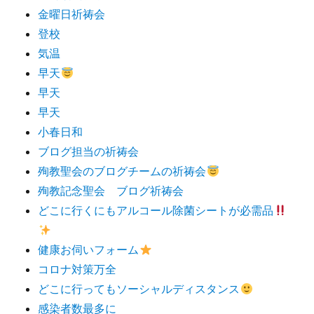
金曜日祈祷会
登校
気温
早天
早天
早天
小春日和
ブログ担当の祈祷会
殉教聖会のブログチームの祈祷会
殉教記念聖会 ブログ祈祷会
どこに行くにもアルコール除菌シートが必需品
健康お伺いフォーム
コロナ対策万全
どこに行ってもソーシャルディスタンス
感染者数最多に