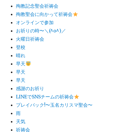
殉教記念聖会祈祷会
殉教聖会に向かって祈祷会
オンラインで参加
お祈りの時〜＼(^o^)／
火曜日祈祷会
登校
晴れ
早天
早天
早天
感謝のお祈り
LINEでSNSチームの祈祷会​
プレイバック!〜玉名カリスマ聖会〜
雨
天気
祈祷会