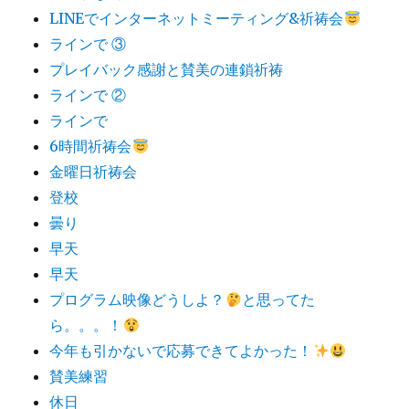
LINEでインターネットミーティング&祈祷会
ラインで ③
プレイバック感謝と賛美の連鎖祈祷
ラインで ②
ラインで
6時間祈祷会
金曜日祈祷会
登校
曇り
早天
早天
プログラム映像どうしよ？
と思ってた
ら。。。！
今年も引かないで応募できてよかった！
賛美練習
休日