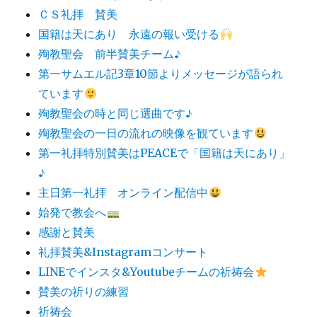
ＣＳ礼拝 賛美
国籍は天にあり 永遠の報い受ける
殉教聖会 前半賛美チーム♪
第一サムエル記3章10節よりメッセージが語られ
ています
殉教聖会の時と同じ選曲です♪
殉教聖会の一日の流れの映像を観ています
第一礼拝特別賛美はPEACEで「国籍は天にあり」
♪
主日第一礼拝 オンライン配信中
始発で教会へ
感謝と賛美
礼拝賛美&Instagramコンサート
LINEでインスタ&Youtubeチームの祈祷会
賛美の祈りの練習
祈祷会