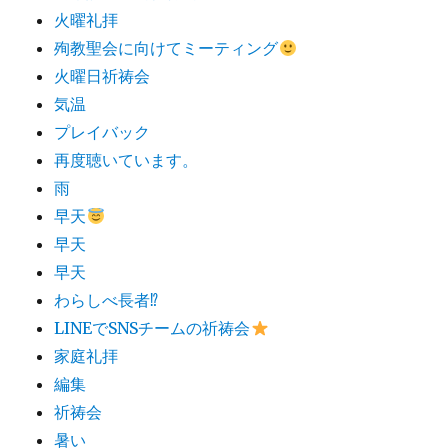
火曜礼拝
殉教聖会に向けてミーティング
火曜日祈祷会
気温
プレイバック
再度聴いています。
雨
早天
早天
早天
わらしべ長者⁉︎
LINEでSNSチームの祈祷会
家庭礼拝
編集
祈祷会
暑い