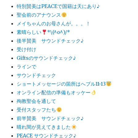
特別賛美はPEACEで国籍は天にあり♪
聖会前のアナウンス
メイちゃんのお母さんが。。。！
素晴らしい
*\(^o^)/*
後半賛美 サウンドチェック♪
受け付け
Giftsのサウンドチェック♪
ラインで
サウンドチェック
ショートメッセージの箇所はへブル11-13
オンライン配信の準備もオッケー
殉教聖会を通して
受付スタッフたち
前半賛美 サウンドチェック♪
晴れ間が見えてきました
PEACE サウンドチェック♪