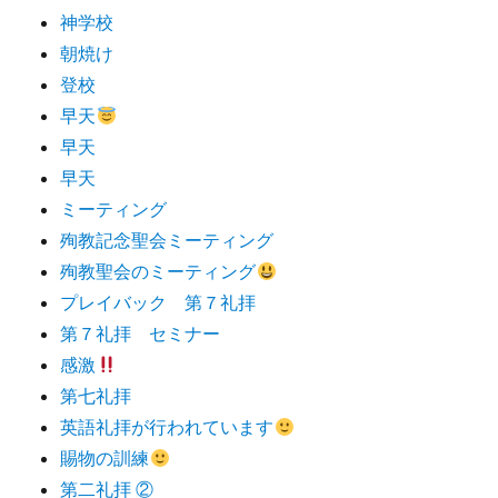
神学校
朝焼け
登校
早天
早天
早天
ミーティング
殉教記念聖会ミーティング
殉教聖会のミーティング
プレイバック 第７礼拝
第７礼拝 セミナー
感激
第七礼拝
英語礼拝が行われています
賜物の訓練
第二礼拝 ②