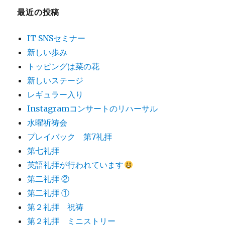
最近の投稿
IT SNSセミナー
新しい歩み
トッピングは菜の花
新しいステージ
レギュラー入り
Instagramコンサートのリハーサル
水曜祈祷会
プレイバック 第7礼拝
第七礼拝
英語礼拝が行われています
第二礼拝 ②
第二礼拝 ①
第２礼拝 祝祷
第２礼拝 ミニストリー