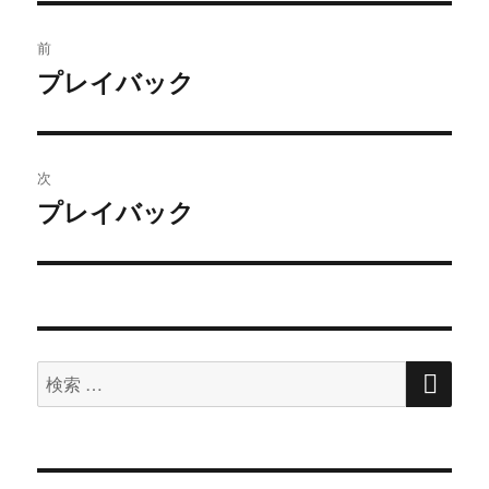
投
前
稿
プレイバック
過
去
ナ
の
ビ
投
次
稿:
ゲ
プレイバック
次
の
ー
投
シ
稿:
ョ
検
検
索
ン
索
対
象: