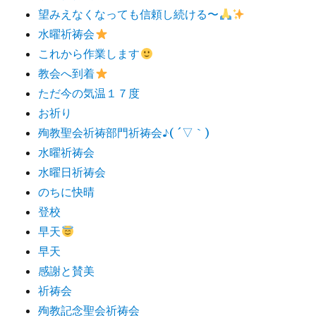
望みえなくなっても信頼し続ける〜
水曜祈祷会
これから作業します
教会へ到着
ただ今の気温１７度
お祈り
殉教聖会祈祷部門祈祷会♪( ´▽｀)
水曜祈祷会
水曜日祈祷会
のちに快晴
登校
早天
早天
感謝と賛美
祈祷会
殉教記念聖会祈祷会