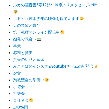
ルカの福音書5章12節〜16節よりメッセージの時
ルドビゴ茨木少年の映像を観ています
天の希望と喜び
第一礼拝オンライン配信中
始発で教会へ
早天
感謝と賛美
賛美の祈りと練習
みことばのインスタ&Youtubeチームの祈祷会
夕食
殉教聖会の準備中
祈祷会
祈祷会
奉仕者会
100%雨