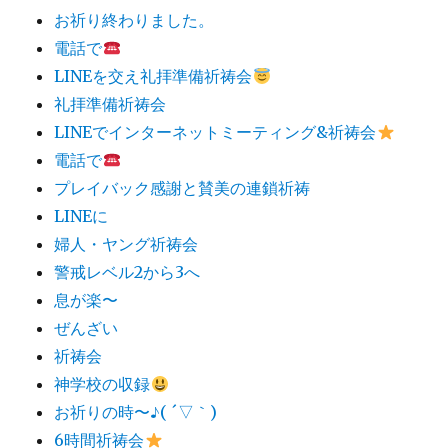
お祈り終わりました。
電話で
LINEを交え礼拝準備祈祷会
礼拝準備祈祷会
LINEでインターネットミーティング&祈祷会
電話で
プレイバック感謝と賛美の連鎖祈祷
LINEに
婦人・ヤング祈祷会
警戒レベル2から3へ
息が楽〜
ぜんざい
祈祷会
神学校の収録
お祈りの時〜♪( ´▽｀)
6時間祈祷会