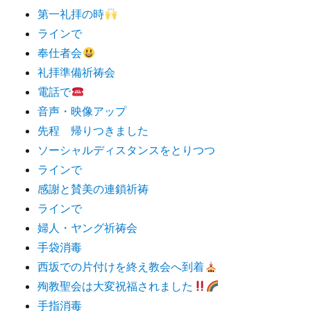
第一礼拝の時
ラインで
奉仕者会
礼拝準備祈祷会
電話で
音声・映像アップ
先程 帰りつきました
ソーシャルディスタンスをとりつつ
ラインで
感謝と賛美の連鎖祈祷
ラインで
婦人・ヤング祈祷会
手袋消毒
西坂での片付けを終え教会へ到着
殉教聖会は大変祝福されました
手指消毒