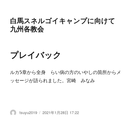
白馬スネルゴイキャンプに向けて
九州各教会
プレイバック
ルカ5章から全身 らい病の方のいやしの箇所からメ
ッセージが語られました。宮崎 みなみ
投
tsuyu2019
投
2021年1月28日 17:22
稿
稿
者
日: