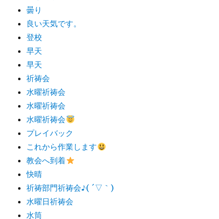
曇り
良い天気です。
登校
早天
早天
祈祷会
水曜祈祷会
水曜祈祷会
水曜祈祷会
プレイバック
これから作業します
教会へ到着
快晴
祈祷部門祈祷会♪( ´▽｀)
水曜日祈祷会
水筒