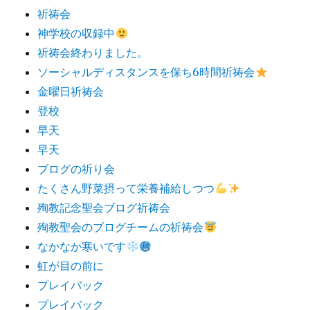
祈祷会
神学校の収録中
祈祷会終わりました。
ソーシャルディスタンスを保ち6時間祈祷会
金曜日祈祷会
登校
早天
早天
ブログの祈り会
たくさん野菜摂って栄養補給しつつ
殉教記念聖会ブログ祈祷会
殉教聖会のブログチームの祈祷会
なかなか寒いです
虹が目の前に
プレイバック
プレイバック