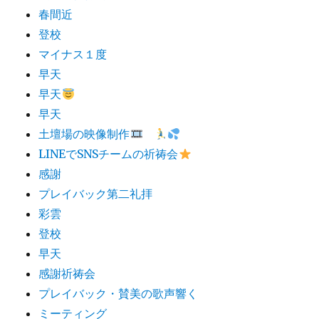
春間近
登校
マイナス１度
早天
早天
早天
土壇場の映像制作
LINEでSNSチームの祈祷会
感謝
プレイバック第二礼拝
彩雲
登校
早天
感謝祈祷会
プレイバック・賛美の歌声響く
ミーティング