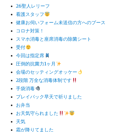
26聖人レリーフ
看護スタッフ
健康お伺いフォーム未送信の方へのブース
コロナ対策！
スマホ消毒と座席消毒の除菌シート
受付
今回は指定席
圧倒的抗菌力1ヶ月
会場のセッティングオッケー
2段階 万全な消毒体制です
手袋消毒
プレイバック早天で祈りました
お弁当
お天気守られました
天気
霜が降りてました