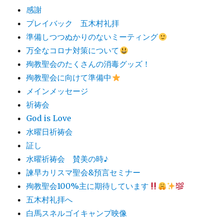
感謝
プレイバック 五木村礼拝
準備しつつぬかりのないミーティング
万全なコロナ対策について
殉教聖会のたくさんの消毒グッズ！
殉教聖会に向けて準備中
メインメッセージ
祈祷会
God is Love
水曜日祈祷会
証し
水曜祈祷会 賛美の時♪
諫早カリスマ聖会&預言セミナー
殉教聖会100%主に期待しています
五木村礼拝へ
白馬スネルゴイキャンプ映像