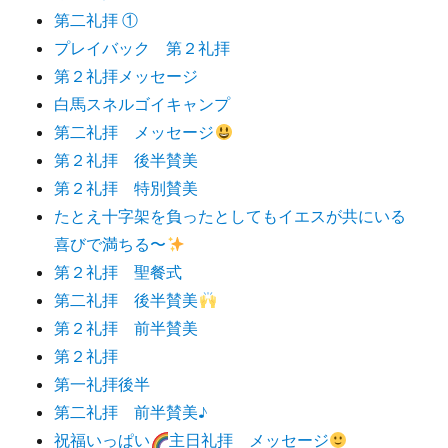
第二礼拝 ①
プレイバック 第２礼拝
第２礼拝メッセージ
白馬スネルゴイキャンプ
第二礼拝 メッセージ
第２礼拝 後半賛美
第２礼拝 特別賛美
たとえ十字架を負ったとしてもイエスが共にいる
喜びで満ちる〜
第２礼拝 聖餐式
第二礼拝 後半賛美
第２礼拝 前半賛美
第２礼拝
第一礼拝後半
第二礼拝 前半賛美♪
祝福いっぱい
主日礼拝 メッセージ