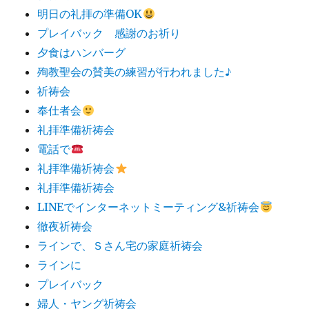
明日の礼拝の準備OK
プレイバック 感謝のお祈り
夕食はハンバーグ
殉教聖会の賛美の練習が行われました♪
祈祷会
奉仕者会
礼拝準備祈祷会
電話で
礼拝準備祈祷会
礼拝準備祈祷会
LINEでインターネットミーティング&祈祷会
徹夜祈祷会
ラインで、Ｓさん宅の家庭祈祷会
ラインに
プレイバック
婦人・ヤング祈祷会