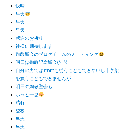
快晴
早天
早天
早天
感謝のお祈り
神様に期待します
殉教聖会のブログチームのミーティング
明日は殉教記念聖会(^-^)
自分の力では1mmも従うこともできないし十字架
を負うこともできませんが
明日の殉教聖会も
ホッと一息
晴れ
登校
早天
早天