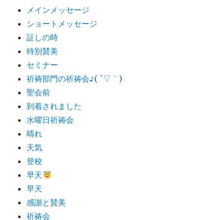
メインメッセージ
ショートメッセージ
証しの時
特別賛美
セミナー
祈祷部門の祈祷会♪( ´▽｀)
聖会前
到着されました
水曜日祈祷会
晴れ
天気
登校
早天
早天
感謝と賛美
祈祷会