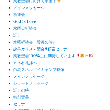
殉教聖会に向けて準備中
メインメッセージ
祈祷会
God is Love
水曜日祈祷会
証し
水曜祈祷会 賛美の時♪
諫早カリスマ聖会&預言セミナー
殉教聖会100%主に期待しています
五木村礼拝へ
白馬スネルゴイキャンプ映像
メインメッセージ
ショートメッセージ
証しの時
特別賛美
セミナー