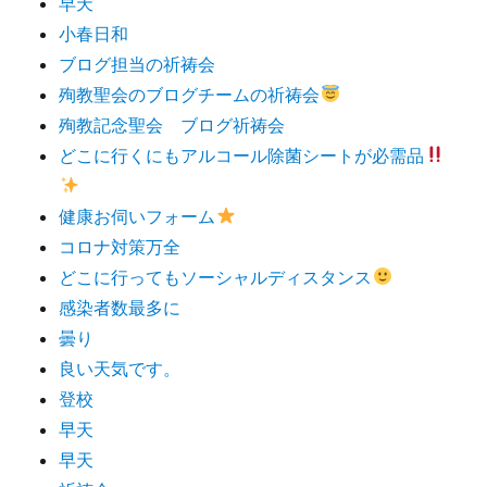
早天
小春日和
ブログ担当の祈祷会
殉教聖会のブログチームの祈祷会
殉教記念聖会 ブログ祈祷会
どこに行くにもアルコール除菌シートが必需品
健康お伺いフォーム
コロナ対策万全
どこに行ってもソーシャルディスタンス
感染者数最多に
曇り
良い天気です。
登校
早天
早天