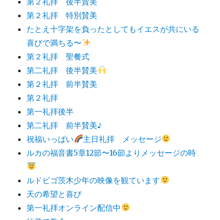
第２礼拝 後半賛美
第２礼拝 特別賛美
たとえ十字架を負ったとしてもイエスが共にいる
喜びで満ちる〜
第２礼拝 聖餐式
第二礼拝 後半賛美
第２礼拝 前半賛美
第２礼拝
第一礼拝後半
第二礼拝 前半賛美♪
祝福いっぱい
主日礼拝 メッセージ
ルカの福音書5章12節〜16節よりメッセージの時
ルドビゴ茨木少年の映像を観ています
天の希望と喜び
第一礼拝オンライン配信中