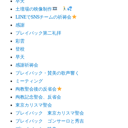
早天
土壇場の映像制作
LINEでSNSチームの祈祷会
感謝
プレイバック第二礼拝
彩雲
登校
早天
感謝祈祷会
プレイバック・賛美の歌声響く
ミーティング
殉教聖会後の反省会
殉教記念聖会、反省会
東京カリスマ聖会
プレイバック 東京カリスマ聖会
プレイバック ゴンサーロと秀吉