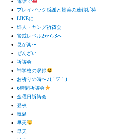
電話で
プレイバック感謝と賛美の連鎖祈祷
LINEに
婦人・ヤング祈祷会
警戒レベル2から3へ
息が楽〜
ぜんざい
祈祷会
神学校の収録
お祈りの時〜♪( ´▽｀)
6時間祈祷会
金曜日祈祷会
登校
気温
早天
早天