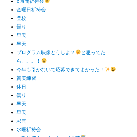
6時間祈祷会
金曜日祈祷会
登校
曇り
早天
早天
プログラム映像どうしよ？
と思ってた
ら。。。！
今年も引かないで応募できてよかった！
賛美練習
休日
曇り
早天
早天
彩雲
水曜祈祷会