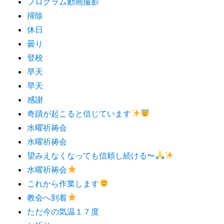
プログラム動画撮影
掃除
休日
曇り
登校
早天
早天
感謝
奇蹟が起こると信じています
水曜祈祷会
水曜祈祷会
望みえなくなっても信頼し続ける〜
水曜祈祷会
これから作業します
教会へ到着
ただ今の気温１７度