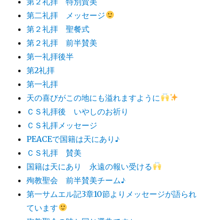
第２礼拝 特別賛美
第二礼拝 メッセージ
第２礼拝 聖餐式
第２礼拝 前半賛美
第一礼拝後半
第2礼拝
第一礼拝
天の喜びがこの地にも溢れますように
ＣＳ礼拝後 いやしのお祈り
ＣＳ礼拝メッセージ
PEACEで国籍は天にあり♪
ＣＳ礼拝 賛美
国籍は天にあり 永遠の報い受ける
殉教聖会 前半賛美チーム♪
第一サムエル記3章10節よりメッセージが語られ
ています