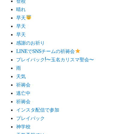
登校
晴れ
早天
早天
早天
感謝のお祈り
LINEでSNSチームの祈祷会​
プレイバック!〜玉名カリスマ聖会〜
雨
天気
祈祷会
逃亡中
祈祷会
インスタ配信で参加
プレイバック
神学校