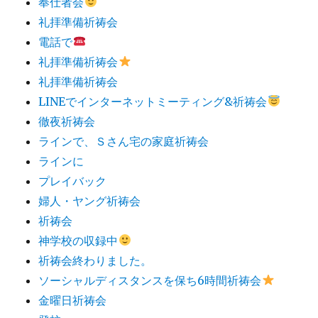
奉仕者会
礼拝準備祈祷会
電話で
礼拝準備祈祷会
礼拝準備祈祷会
LINEでインターネットミーティング&祈祷会
徹夜祈祷会
ラインで、Ｓさん宅の家庭祈祷会
ラインに
プレイバック
婦人・ヤング祈祷会
祈祷会
神学校の収録中
祈祷会終わりました。
ソーシャルディスタンスを保ち6時間祈祷会
金曜日祈祷会