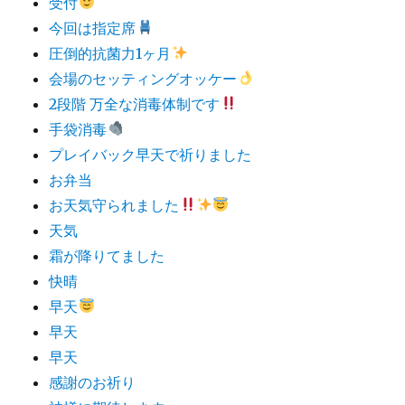
受付
今回は指定席
圧倒的抗菌力1ヶ月
会場のセッティングオッケー
2段階 万全な消毒体制です
手袋消毒
プレイバック早天で祈りました
お弁当
お天気守られました
天気
霜が降りてました
快晴
早天
早天
早天
感謝のお祈り