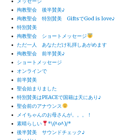
メッセージ
殉教聖会 後半賛美♪
殉教聖会 特別賛美 GiftsでGod is love♪
特別賛美
殉教聖会 ショートメッセージ
ただ一人 あなただけ礼拝しあがめます
殉教聖会 前半賛美♪
ショートメッセージ
オンラインで
前半賛美
聖会始まりました
特別賛美はPEACEで国籍は天にあり♪
聖会前のアナウンス
メイちゃんのお母さんが。。。！
素晴らしい
*\(^o^)/*
後半賛美 サウンドチェック♪