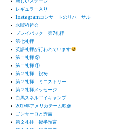
新しいステージ
レギュラー入り
Instagramコンサートのリハーサル
水曜祈祷会
プレイバック 第7礼拝
第七礼拝
英語礼拝が行われています
第二礼拝 ②
第二礼拝 ①
第２礼拝 祝祷
第２礼拝 ミニストリー
第２礼拝メッセージ
白馬スネルゴイキャンプ
2017年アメリカチーム映像
ゴンサーロと秀吉
第２礼拝 後半預言