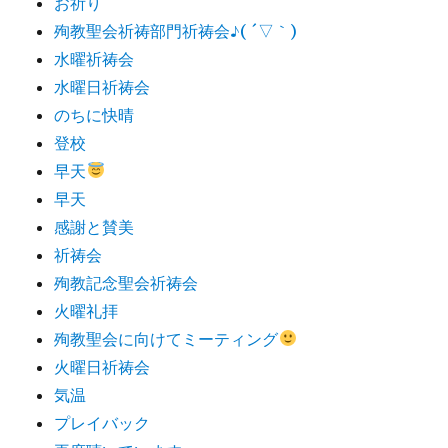
お祈り
殉教聖会祈祷部門祈祷会♪( ´▽｀)
水曜祈祷会
水曜日祈祷会
のちに快晴
登校
早天
早天
感謝と賛美
祈祷会
殉教記念聖会祈祷会
火曜礼拝
殉教聖会に向けてミーティング
火曜日祈祷会
気温
プレイバック