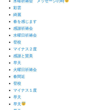
水曜祈祷会 メッセージの時
彩雲
綺麗
春を感じます
感謝祈祷会
水曜日祈祷会
登校
マイナス２度
感謝と賛美
早天
火曜日祈祷会
春間近
登校
マイナス１度
早天
早天