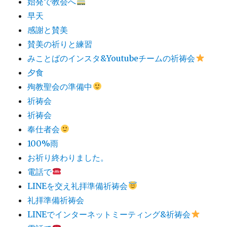
始発で教会へ
早天
感謝と賛美
賛美の祈りと練習
みことばのインスタ&Youtubeチームの祈祷会
夕食
殉教聖会の準備中
祈祷会
祈祷会
奉仕者会
100%雨
お祈り終わりました。
電話で
LINEを交え礼拝準備祈祷会
礼拝準備祈祷会
LINEでインターネットミーティング&祈祷会