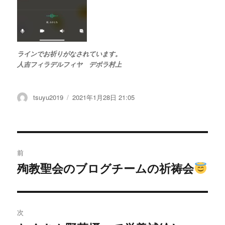
ラインでお祈りがなされています。
人吉フィラデルフィヤ デボラ村上
投
tsuyu2019
投
2021年1月28日 21:05
稿
稿
者
日:
投
前
稿
殉教聖会のブログチームの祈祷会
過
去
ナ
の
ビ
投
次
稿: