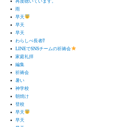
再度聴いています。
雨
早天
早天
早天
わらしべ長者⁉︎
LINEでSNSチームの祈祷会
家庭礼拝
編集
祈祷会
暑い
神学校
朝焼け
登校
早天
早天