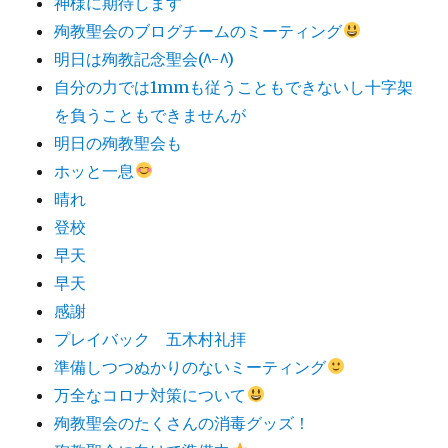
神様に期待します
殉教聖会のブログチームのミーティング
明日は殉教記念聖会(^-^)
自分の力では1mmも従うこともできないし十字架
を負うこともできませんが
明日の殉教聖会も
ホッと一息
晴れ
登校
早天
早天
感謝
プレイバック 五木村礼拝
準備しつつぬかりのないミーティング
万全なコロナ対策について
殉教聖会のたくさんの消毒グッズ！