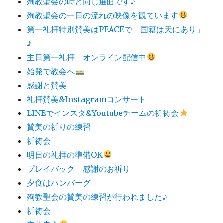
殉教聖会の時と同じ選曲です♪
殉教聖会の一日の流れの映像を観ています
第一礼拝特別賛美はPEACEで「国籍は天にあり」
♪
主日第一礼拝 オンライン配信中
始発で教会へ
感謝と賛美
礼拝賛美&Instagramコンサート
LINEでインスタ&Youtubeチームの祈祷会
賛美の祈りの練習
祈祷会
明日の礼拝の準備OK
プレイバック 感謝のお祈り
夕食はハンバーグ
殉教聖会の賛美の練習が行われました♪
祈祷会