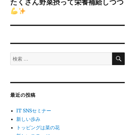
ゲ
たくさん野菜摂って栄養補給しつつ
次
の
ー
投
シ
稿:
ョ
ン
検
検
索
索
対
象:
最近の投稿
IT SNSセミナー
新しい歩み
トッピングは菜の花