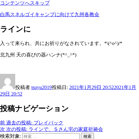
コンテンツへスキップ
白馬スネルゴイキャンプに向けて九州各教会
ラインに
入って来られ、共にお祈りがなされています。*\(^o^)/*
北九州 天の喜びの器ハンナ(*^_^*)
投稿者
tsuyu2019
投稿日:
2021年1月29日 20:52
2021年1月
29日 20:52
投稿ナビゲーション
前
過去の投稿:
プレイバック
次
次の投稿:
ラインで、Ｓさん宅の家庭祈祷会
検索対象:
検索