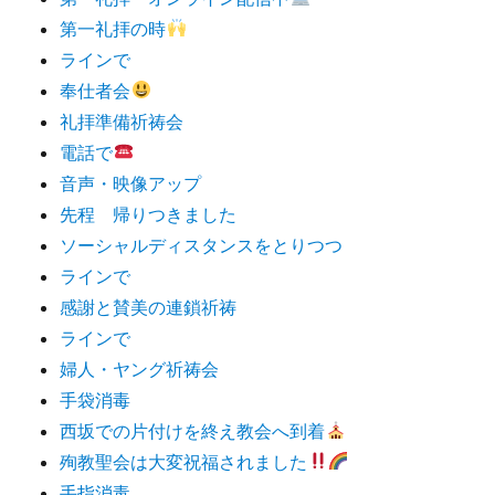
第一礼拝の時
ラインで
奉仕者会
礼拝準備祈祷会
電話で
音声・映像アップ
先程 帰りつきました
ソーシャルディスタンスをとりつつ
ラインで
感謝と賛美の連鎖祈祷
ラインで
婦人・ヤング祈祷会
手袋消毒
西坂での片付けを終え教会へ到着
殉教聖会は大変祝福されました
手指消毒