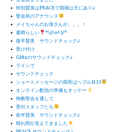
特別賛美はPEACEで国籍は天にあり♪
聖会前のアナウンス
メイちゃんのお母さんが。。。！
素晴らしい
*\(^o^)/*
後半賛美 サウンドチェック♪
受け付け
Giftsのサウンドチェック♪
ラインで
サウンドチェック
ショートメッセージの箇所はへブル11-13
オンライン配信の準備もオッケー
殉教聖会を通して
受付スタッフたち
前半賛美 サウンドチェック♪
晴れ間が見えてきました
PEACE サウンドチェック♪