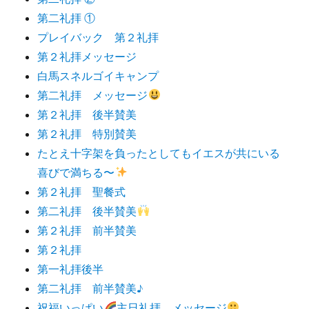
第二礼拝 ①
プレイバック 第２礼拝
第２礼拝メッセージ
白馬スネルゴイキャンプ
第二礼拝 メッセージ
第２礼拝 後半賛美
第２礼拝 特別賛美
たとえ十字架を負ったとしてもイエスが共にいる
喜びで満ちる〜
第２礼拝 聖餐式
第二礼拝 後半賛美
第２礼拝 前半賛美
第２礼拝
第一礼拝後半
第二礼拝 前半賛美♪
祝福いっぱい
主日礼拝 メッセージ