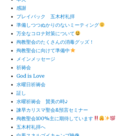
感謝
プレイバック 五木村礼拝
準備しつつぬかりのないミーティング
万全なコロナ対策について
殉教聖会のたくさんの消毒グッズ！
殉教聖会に向けて準備中
メインメッセージ
祈祷会
God is Love
水曜日祈祷会
証し
水曜祈祷会 賛美の時♪
諫早カリスマ聖会&預言セミナー
殉教聖会100%主に期待しています
五木村礼拝へ
白馬スネルゴイキャンプ映像