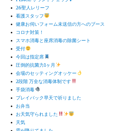
26聖人レリーフ
看護スタッフ
健康お伺いフォーム未送信の方へのブース
コロナ対策！
スマホ消毒と座席消毒の除菌シート
受付
今回は指定席
圧倒的抗菌力1ヶ月
会場のセッティングオッケー
2段階 万全な消毒体制です
手袋消毒
プレイバック早天で祈りました
お弁当
お天気守られました
天気
霜が降りてました