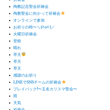
殉教記念聖会祈祷会
殉教聖会に向かって祈祷会
オンラインで参加
お祈りの時〜＼(^o^)／
火曜日祈祷会
登校
晴れ
早天
早天
早天
感謝のお祈り
LINEでSNSチームの祈祷会​
プレイバック!〜玉名カリスマ聖会〜
雨
天気
祈祷会