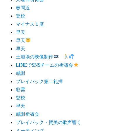
春間近
登校
マイナス１度
早天
早天
早天
土壇場の映像制作
LINEでSNSチームの祈祷会
感謝
プレイバック第二礼拝
彩雲
登校
早天
感謝祈祷会
プレイバック・賛美の歌声響く
ミーティング