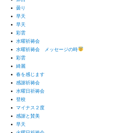
曇り
早天
早天
彩雲
水曜祈祷会
水曜祈祷会 メッセージの時
彩雲
綺麗
春を感じます
感謝祈祷会
水曜日祈祷会
登校
マイナス２度
感謝と賛美
早天
火曜日祈祷会