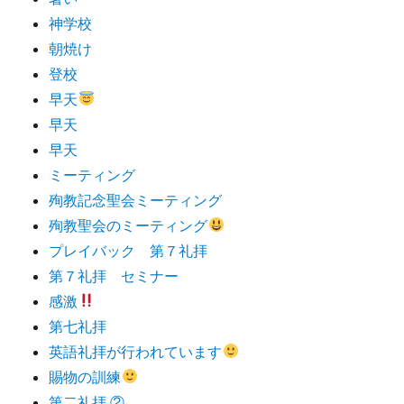
神学校
朝焼け
登校
早天
早天
早天
ミーティング
殉教記念聖会ミーティング
殉教聖会のミーティング
プレイバック 第７礼拝
第７礼拝 セミナー
感激
第七礼拝
英語礼拝が行われています
賜物の訓練
第二礼拝 ②