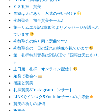
ＣＳ礼拝 賛美
国籍は天にあり 永遠の報い受ける
殉教聖会 前半賛美チーム♪
第一サムエル記3章10節よりメッセージが語られ
ています
殉教聖会の時と同じ選曲です♪
殉教聖会の一日の流れの映像を観ています
第一礼拝特別賛美はPEACEで「国籍は天にあり」
♪
主日第一礼拝 オンライン配信中
始発で教会へ
感謝と賛美
礼拝賛美&Instagramコンサート
LINEでインスタ&Youtubeチームの祈祷会
賛美の祈りの練習
祈祷会