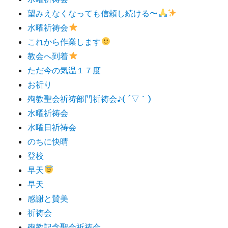
望みえなくなっても信頼し続ける〜
水曜祈祷会
これから作業します
教会へ到着
ただ今の気温１７度
お祈り
殉教聖会祈祷部門祈祷会♪( ´▽｀)
水曜祈祷会
水曜日祈祷会
のちに快晴
登校
早天
早天
感謝と賛美
祈祷会
殉教記念聖会祈祷会