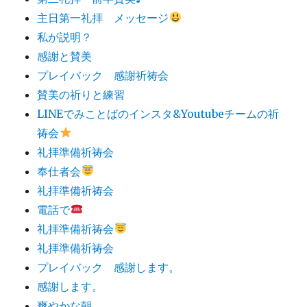
主日第一礼拝 メッセージ
私が説明？
感謝と賛美
プレイバック 感謝祈祷会
賛美の祈りと練習
LINEでみことばのインスタ&Youtubeチームの祈
祷会
礼拝準備祈祷会
奉仕者会
礼拝準備祈祷会
電話で
礼拝準備祈祷会
礼拝準備祈祷会
プレイバック 感謝します。
感謝します。
爽やかな朝