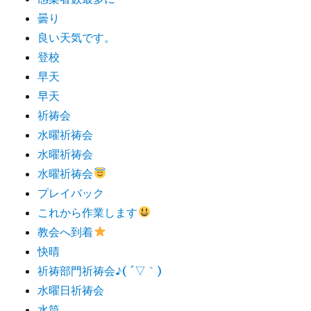
曇り
良い天気です。
登校
早天
早天
祈祷会
水曜祈祷会
水曜祈祷会
水曜祈祷会
プレイバック
これから作業します
教会へ到着
快晴
祈祷部門祈祷会♪( ´▽｀)
水曜日祈祷会
水筒