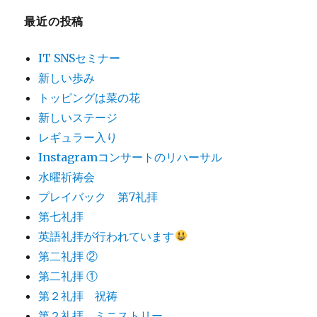
最近の投稿
IT SNSセミナー
新しい歩み
トッピングは菜の花
新しいステージ
レギュラー入り
Instagramコンサートのリハーサル
水曜祈祷会
プレイバック 第7礼拝
第七礼拝
英語礼拝が行われています
第二礼拝 ②
第二礼拝 ①
第２礼拝 祝祷
第２礼拝 ミニストリー