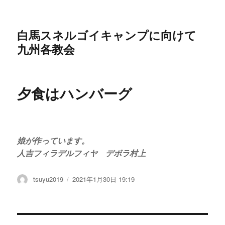
白馬スネルゴイキャンプに向けて
九州各教会
夕食はハンバーグ
娘が作っています。
人吉フィラデルフィヤ デボラ村上
投
tsuyu2019
投
2021年1月30日 19:19
稿
稿
者
日: