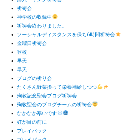
祈祷会
神学校の収録中
祈祷会終わりました。
ソーシャルディスタンスを保ち6時間祈祷会
金曜日祈祷会
登校
早天
早天
ブログの祈り会
たくさん野菜摂って栄養補給しつつ
殉教記念聖会ブログ祈祷会
殉教聖会のブログチームの祈祷会
なかなか寒いです
虹が目の前に
プレイバック
プレイバック