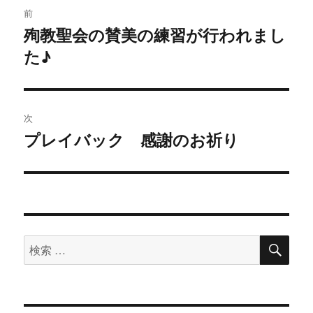
投
前
稿
殉教聖会の賛美の練習が行われまし
過
た♪
去
ナ
の
ビ
投
稿:
ゲ
次
プレイバック 感謝のお祈り
次
ー
の
シ
投
稿:
ョ
ン
検
検
索
索
対
象: