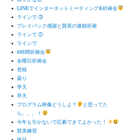
LINEでインターネットミーティング&祈祷会
ラインで ③
プレイバック感謝と賛美の連鎖祈祷
ラインで ②
ラインで
6時間祈祷会
金曜日祈祷会
登校
曇り
早天
早天
プログラム映像どうしよ？
と思ってた
ら。。。！
今年も引かないで応募できてよかった！
賛美練習
休日