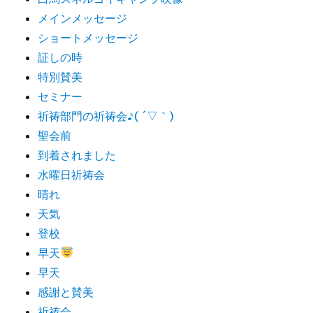
メインメッセージ
ショートメッセージ
証しの時
特別賛美
セミナー
祈祷部門の祈祷会♪( ´▽｀)
聖会前
到着されました
水曜日祈祷会
晴れ
天気
登校
早天
早天
感謝と賛美
祈祷会