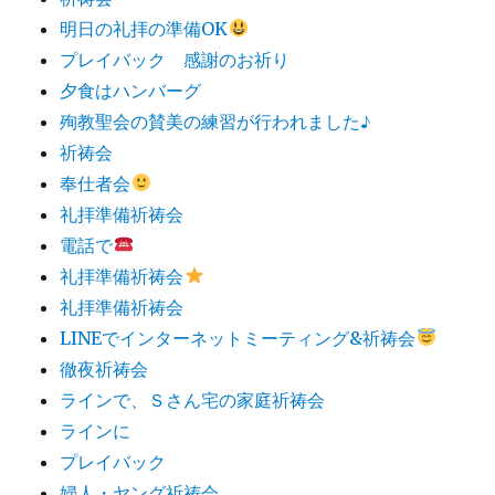
明日の礼拝の準備OK
プレイバック 感謝のお祈り
夕食はハンバーグ
殉教聖会の賛美の練習が行われました♪
祈祷会
奉仕者会
礼拝準備祈祷会
電話で
礼拝準備祈祷会
礼拝準備祈祷会
LINEでインターネットミーティング&祈祷会
徹夜祈祷会
ラインで、Ｓさん宅の家庭祈祷会
ラインに
プレイバック
婦人・ヤング祈祷会