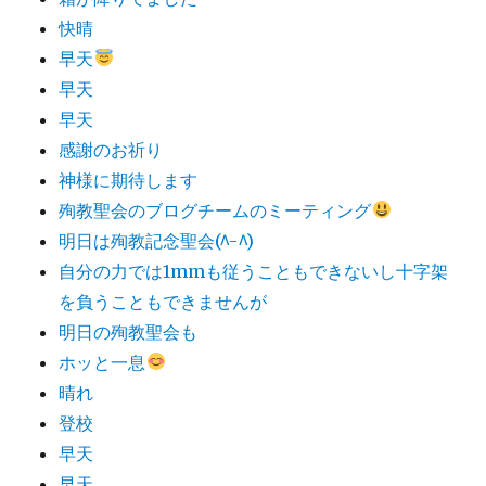
快晴
早天
早天
早天
感謝のお祈り
神様に期待します
殉教聖会のブログチームのミーティング
明日は殉教記念聖会(^-^)
自分の力では1mmも従うこともできないし十字架
を負うこともできませんが
明日の殉教聖会も
ホッと一息
晴れ
登校
早天
早天