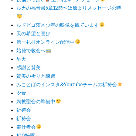
ルカの福音書5章12節〜16節よりメッセージの時
ルドビゴ茨木少年の映像を観ています
天の希望と喜び
第一礼拝オンライン配信中
始発で教会へ
早天
感謝と賛美
賛美の祈りと練習
みことばのインスタ&Youtubeチームの祈祷会
夕食
殉教聖会の準備中
祈祷会
祈祷会
奉仕者会
100%雨