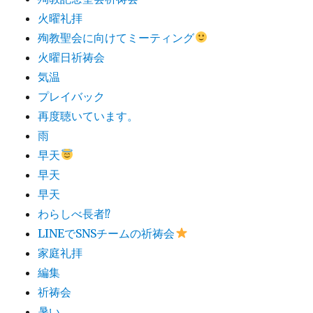
火曜礼拝
殉教聖会に向けてミーティング
火曜日祈祷会
気温
プレイバック
再度聴いています。
雨
早天
早天
早天
わらしべ長者⁉︎
LINEでSNSチームの祈祷会
家庭礼拝
編集
祈祷会
暑い