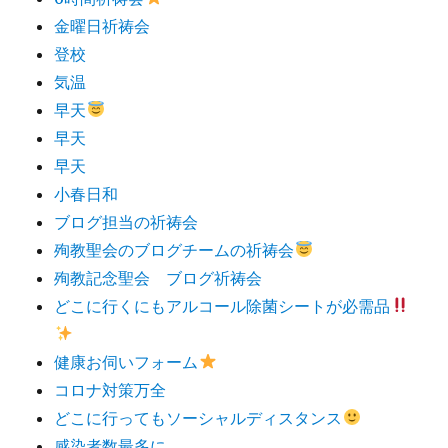
金曜日祈祷会
登校
気温
早天
早天
早天
小春日和
ブログ担当の祈祷会
殉教聖会のブログチームの祈祷会
殉教記念聖会 ブログ祈祷会
どこに行くにもアルコール除菌シートが必需品
健康お伺いフォーム
コロナ対策万全
どこに行ってもソーシャルディスタンス
感染者数最多に