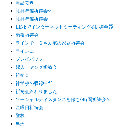
電話で☎️
礼拝準備祈祷会⭐️
礼拝準備祈祷会
LINEでインターネットミーティング&祈祷会😇
徹夜祈祷会
ラインで、Ｓさん宅の家庭祈祷会
ラインに
プレイバック
婦人・ヤング祈祷会
祈祷会
神学校の収録中🙂
祈祷会終わりました。
ソーシャルディスタンスを保ち6時間祈祷会⭐️
金曜日祈祷会
登校
早天