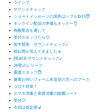
ラインで
サウンドチェック
ショートメッセージの箇所はへブル11-13😇
オンライン配信の準備もオッケー👌
殉教聖会を通して
受付スタッフたち🙂
前半賛美 サウンドチェック♪
晴れ間が見えてきました☀️
PEACE サウンドチェック♪
26聖人レリーフ
看護スタッフ😇
健康お伺いフォーム未送信の方へのブース
コロナ対策！
スマホ消毒と座席消毒の除菌シート
受付🙂
今回は指定席💺