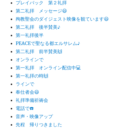
プレイバック 第２礼拝
第二礼拝 メッセージ😃
殉教聖会のダイジェスト映像を観ています😃
第二礼拝 後半賛美♪
第一礼拝後半
PEACEで聖なる都エルサレム♪
第二礼拝 前半賛美🙌
オンラインで
第一礼拝 オンライン配信中💻
第一礼拝の時🙌
ラインで
奉仕者会😃
礼拝準備祈祷会
電話で☎️
音声・映像アップ
先程 帰りつきました