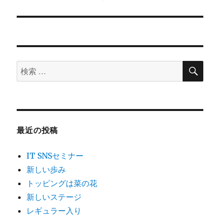
投
シ
稿:
ョ
ン
検
検
索
索
対
象:
最近の投稿
IT SNSセミナー
新しい歩み
トッピングは菜の花
新しいステージ
レギュラー入り