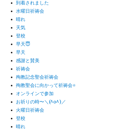
到着されました
水曜日祈祷会
晴れ
天気
登校
早天😇
早天
感謝と賛美
祈祷会
殉教記念聖会祈祷会
殉教聖会に向かって祈祷会⭐️
オンラインで参加
お祈りの時〜＼(^o^)／
火曜日祈祷会
登校
晴れ