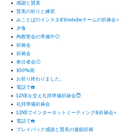
感謝と賛美
賛美の祈りと練習
みことばのインスタ&Youtubeチームの祈祷会⭐️
夕食
殉教聖会の準備中🙂
祈祷会
祈祷会
奉仕者会🙂
100%雨
お祈り終わりました。
電話で☎️
LINEを交え礼拝準備祈祷会😇
礼拝準備祈祷会
LINEでインターネットミーティング&祈祷会⭐️
電話で☎️
プレイバック感謝と賛美の連鎖祈祷