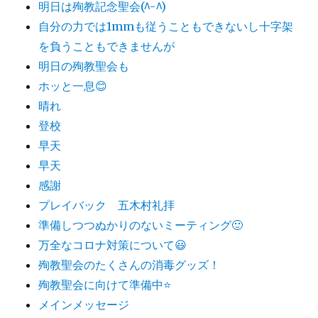
明日は殉教記念聖会(^-^)
自分の力では1mmも従うこともできないし十字架
を負うこともできませんが
明日の殉教聖会も
ホッと一息😊
晴れ
登校
早天
早天
感謝
プレイバック 五木村礼拝
準備しつつぬかりのないミーティング🙂
万全なコロナ対策について😃
殉教聖会のたくさんの消毒グッズ！
殉教聖会に向けて準備中⭐️
メインメッセージ