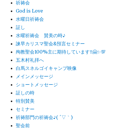
祈祷会
God is Love
水曜日祈祷会
証し
水曜祈祷会 賛美の時♪
諫早カリスマ聖会&預言セミナー
殉教聖会100%主に期待しています‼️🤗✨💯
五木村礼拝へ
白馬スネルゴイキャンプ映像
メインメッセージ
ショートメッセージ
証しの時
特別賛美
セミナー
祈祷部門の祈祷会♪( ´▽｀)
聖会前