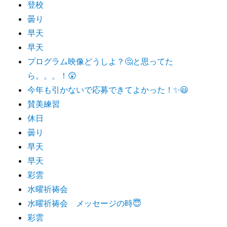
登校
曇り
早天
早天
プログラム映像どうしよ？🤔と思ってた
ら。。。！😲
今年も引かないで応募できてよかった！✨😃
賛美練習
休日
曇り
早天
早天
彩雲
水曜祈祷会
水曜祈祷会 メッセージの時😇
彩雲