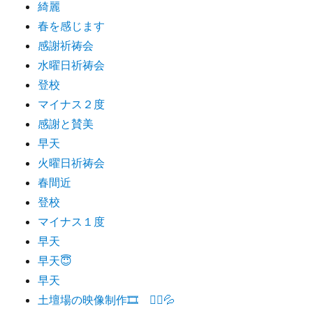
綺麗
春を感じます
感謝祈祷会
水曜日祈祷会
登校
マイナス２度
感謝と賛美
早天
火曜日祈祷会
春間近
登校
マイナス１度
早天
早天😇
早天
土壇場の映像制作🎞 🏃‍♂️💦