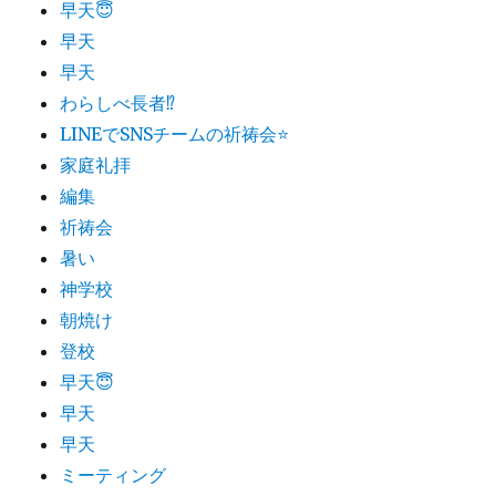
早天😇
早天
早天
わらしべ長者⁉︎
LINEでSNSチームの祈祷会⭐
家庭礼拝
編集
祈祷会
暑い
神学校
朝焼け
登校
早天😇
早天
早天
ミーティング