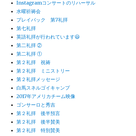
Instagramコンサートのリハーサル
水曜祈祷会
プレイバック 第7礼拝
第七礼拝
英語礼拝が行われています😃
第二礼拝 ②
第二礼拝 ①
第２礼拝 祝祷
第２礼拝 ミニストリー
第２礼拝メッセージ
白馬スネルゴイキャンプ
2017年アメリカチーム映像
ゴンサーロと秀吉
第２礼拝 後半預言
第２礼拝 後半賛美
第２礼拝 特別賛美