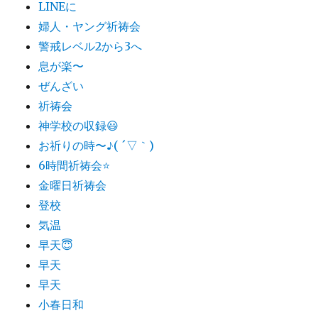
LINEに
婦人・ヤング祈祷会
警戒レベル2から3へ
息が楽〜
ぜんざい
祈祷会
神学校の収録😃
お祈りの時〜♪( ´▽｀)
6時間祈祷会⭐️
金曜日祈祷会
登校
気温
早天😇
早天
早天
小春日和