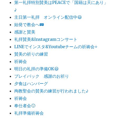
第一礼拝特別賛美はPEACEで「国籍は天にあり」
♪
主日第一礼拝 オンライン配信中😃
始発で教会へ🚃
感謝と賛美
礼拝賛美&Instagramコンサート
LINEでインスタ&Youtubeチームの祈祷会⭐️
賛美の祈りの練習
祈祷会
明日の礼拝の準備OK😃
プレイバック 感謝のお祈り
夕食はハンバーグ
殉教聖会の賛美の練習が行われました♪
祈祷会
奉仕者会🙂
礼拝準備祈祷会