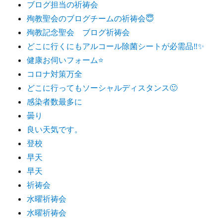
ブログ担当の祈祷会
殉教聖会のブログチームの祈祷会😇
殉教記念聖会 ブログ祈祷会
どこに行くにもアルコール除菌シートが必需品‼️✨
健康お伺いフォーム⭐️
コロナ対策万全
どこに行ってもソーシャルディスタンス🙂
感染者数最多に
曇り
良い天気です。
登校
早天
早天
祈祷会
水曜祈祷会
水曜祈祷会