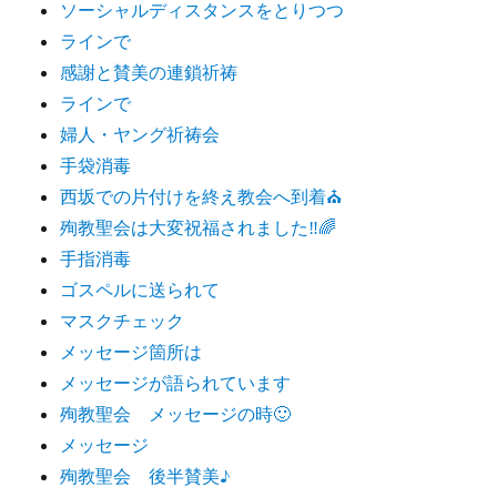
ソーシャルディスタンスをとりつつ
ラインで
感謝と賛美の連鎖祈祷
ラインで
婦人・ヤング祈祷会
手袋消毒
西坂での片付けを終え教会へ到着⛪️
殉教聖会は大変祝福されました‼️🌈
手指消毒
ゴスペルに送られて
マスクチェック
メッセージ箇所は
メッセージが語られています
殉教聖会 メッセージの時🙂
メッセージ
殉教聖会 後半賛美♪