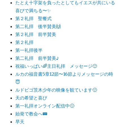
たとえ十字架を負ったとしてもイエスが共にいる
喜びで満ちる〜✨
第２礼拝 聖餐式
第二礼拝 後半賛美🙌
第２礼拝 前半賛美
第２礼拝
第一礼拝後半
第二礼拝 前半賛美♪
祝福いっぱい🌈主日礼拝 メッセージ🙂
ルカの福音書5章12節〜16節よりメッセージの時
😇
ルドビゴ茨木少年の映像を観ています🙂
天の希望と喜び
第一礼拝オンライン配信中🙂
始発で教会へ🚃
早天