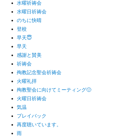
水曜祈祷会
水曜日祈祷会
のちに快晴
登校
早天😇
早天
感謝と賛美
祈祷会
殉教記念聖会祈祷会
火曜礼拝
殉教聖会に向けてミーティング🙂
火曜日祈祷会
気温
プレイバック
再度聴いています。
雨