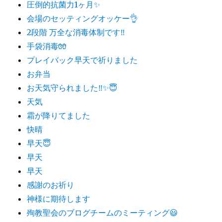
圧倒的抗菌力1ヶ月✨
会場のセッティングオッケー👌
2段階 万全な消毒体制です‼️
手袋消毒🧤
プレイバック早天で祈りました
お弁当
お天気守られました‼️✨😇
天気
霜が降りてました
快晴
早天😇
早天
早天
感謝のお祈り
神様に期待します
殉教聖会のブログチームのミーティング😃