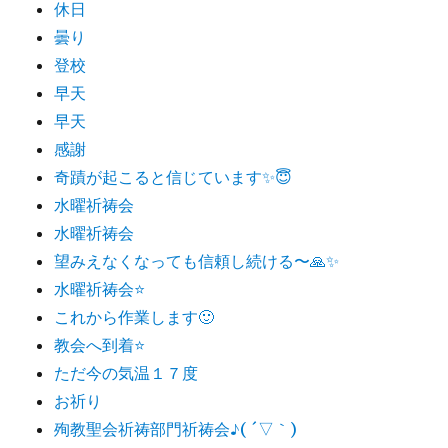
休日
曇り
登校
早天
早天
感謝
奇蹟が起こると信じています✨😇
水曜祈祷会
水曜祈祷会
望みえなくなっても信頼し続ける〜🙏✨
水曜祈祷会⭐️
これから作業します🙂
教会へ到着⭐️
ただ今の気温１７度
お祈り
殉教聖会祈祷部門祈祷会♪( ´▽｀)