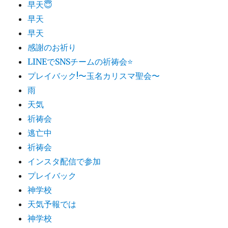
早天😇
早天
早天
感謝のお祈り
LINEでSNSチームの祈祷会​⭐️
プレイバック!〜玉名カリスマ聖会〜
雨
天気
祈祷会
逃亡中
祈祷会
インスタ配信で参加
プレイバック
神学校
天気予報では
神学校