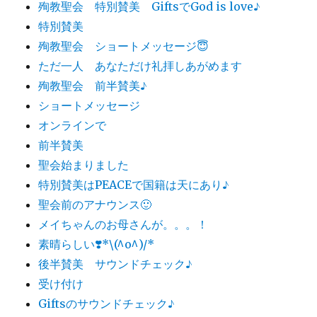
殉教聖会 特別賛美 GiftsでGod is love♪
特別賛美
殉教聖会 ショートメッセージ😇
ただ一人 あなただけ礼拝しあがめます
殉教聖会 前半賛美♪
ショートメッセージ
オンラインで
前半賛美
聖会始まりました
特別賛美はPEACEで国籍は天にあり♪
聖会前のアナウンス🙂
メイちゃんのお母さんが。。。！
素晴らしい❣️*\(^o^)/*
後半賛美 サウンドチェック♪
受け付け
Giftsのサウンドチェック♪