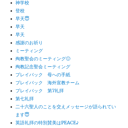
神学校
登校
早天😇
早天
早天
感謝のお祈り
ミーティング
殉教聖会のミーティング🙂
殉教記念聖会ミーティング
プレイバック 母への手紙
プレイバック 海外宣教チーム
プレイバック 第7礼拝
第七礼拝
二十六聖人のことを交えメッセージが語られてい
ます😇
英語礼拝の特別賛美はPEACE♪