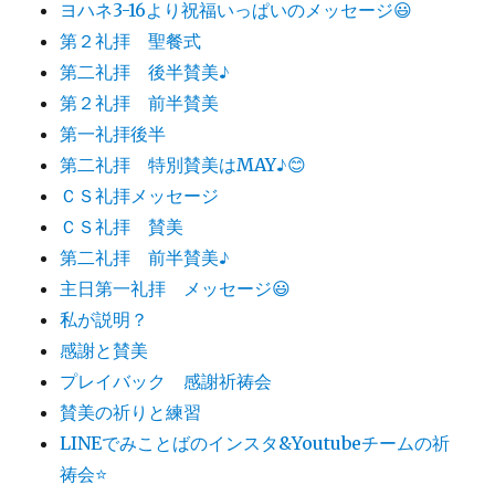
ヨハネ3-16より祝福いっぱいのメッセージ😃
第２礼拝 聖餐式
第二礼拝 後半賛美♪
第２礼拝 前半賛美
第一礼拝後半
第二礼拝 特別賛美はMAY♪😊
ＣＳ礼拝メッセージ
ＣＳ礼拝 賛美
第二礼拝 前半賛美♪
主日第一礼拝 メッセージ😃
私が説明？
感謝と賛美
プレイバック 感謝祈祷会
賛美の祈りと練習
LINEでみことばのインスタ&Youtubeチームの祈
祷会⭐️