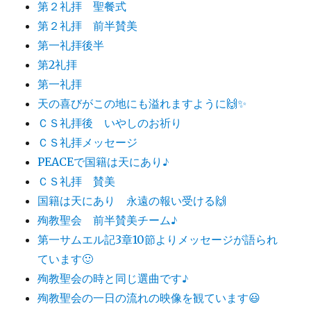
第２礼拝 聖餐式
第２礼拝 前半賛美
第一礼拝後半
第2礼拝
第一礼拝
天の喜びがこの地にも溢れますように🙌✨
ＣＳ礼拝後 いやしのお祈り
ＣＳ礼拝メッセージ
PEACEで国籍は天にあり♪
ＣＳ礼拝 賛美
国籍は天にあり 永遠の報い受ける🙌
殉教聖会 前半賛美チーム♪
第一サムエル記3章10節よりメッセージが語られ
ています🙂
殉教聖会の時と同じ選曲です♪
殉教聖会の一日の流れの映像を観ています😃