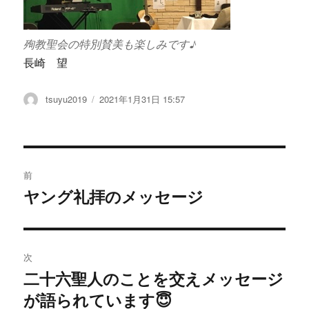
殉教聖会の特別賛美も楽しみです♪
長崎 望
投
tsuyu2019
投
2021年1月31日 15:57
稿
稿
者
日:
投
前
稿
ヤング礼拝のメッセージ
過
去
ナ
の
ビ
投
次
稿:
ゲ
二十六聖人のことを交えメッセージ
次
が語られています😇
の
ー