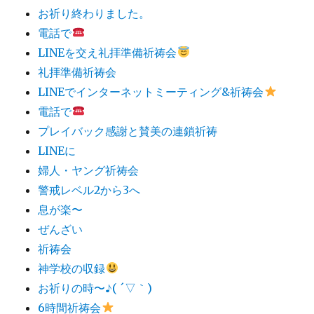
お祈り終わりました。
電話で
LINEを交え礼拝準備祈祷会
礼拝準備祈祷会
LINEでインターネットミーティング&祈祷会
電話で
プレイバック感謝と賛美の連鎖祈祷
LINEに
婦人・ヤング祈祷会
警戒レベル2から3へ
息が楽〜
ぜんざい
祈祷会
神学校の収録
お祈りの時〜♪( ´▽｀)
6時間祈祷会