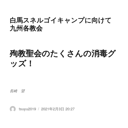
白馬スネルゴイキャンプに向けて
九州各教会
殉教聖会のたくさんの消毒グ
ッズ！
長崎 望
投
tsuyu2019
投
2021年2月3日 20:27
稿
稿
者
日: