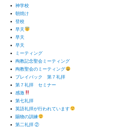
神学校
朝焼け
登校
早天
早天
早天
ミーティング
殉教記念聖会ミーティング
殉教聖会のミーティング
プレイバック 第７礼拝
第７礼拝 セミナー
感激
第七礼拝
英語礼拝が行われています
賜物の訓練
第二礼拝 ②