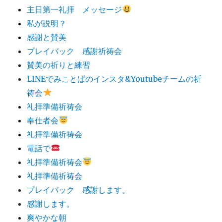
主日第一礼拝 メッセージ
私が説明？
感謝と賛美
プレイバック 感謝祈祷会
賛美の祈りと練習
LINEでみことばのインスタ&Youtubeチームの祈
祷会
礼拝準備祈祷会
奉仕者会
礼拝準備祈祷会
電話で
礼拝準備祈祷会
礼拝準備祈祷会
プレイバック 感謝します。
感謝します。
爽やかな朝