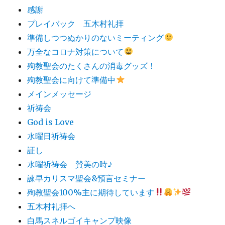
感謝
プレイバック 五木村礼拝
準備しつつぬかりのないミーティング
万全なコロナ対策について
殉教聖会のたくさんの消毒グッズ！
殉教聖会に向けて準備中
メインメッセージ
祈祷会
God is Love
水曜日祈祷会
証し
水曜祈祷会 賛美の時♪
諫早カリスマ聖会&預言セミナー
殉教聖会100%主に期待しています
五木村礼拝へ
白馬スネルゴイキャンプ映像