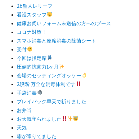
26聖人レリーフ
看護スタッフ
健康お伺いフォーム未送信の方へのブース
コロナ対策！
スマホ消毒と座席消毒の除菌シート
受付
今回は指定席
圧倒的抗菌力1ヶ月
会場のセッティングオッケー
2段階 万全な消毒体制です
手袋消毒
プレイバック早天で祈りました
お弁当
お天気守られました
天気
霜が降りてました