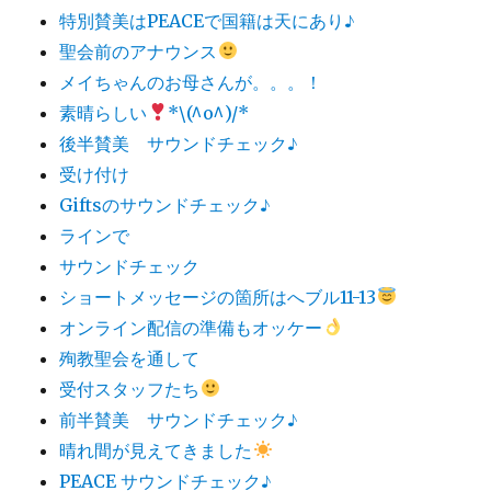
特別賛美はPEACEで国籍は天にあり♪
聖会前のアナウンス
メイちゃんのお母さんが。。。！
素晴らしい
*\(^o^)/*
後半賛美 サウンドチェック♪
受け付け
Giftsのサウンドチェック♪
ラインで
サウンドチェック
ショートメッセージの箇所はへブル11-13
オンライン配信の準備もオッケー
殉教聖会を通して
受付スタッフたち
前半賛美 サウンドチェック♪
晴れ間が見えてきました
PEACE サウンドチェック♪