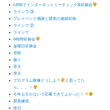
LINEでインターネットミーティング&祈祷会
ラインで ③
プレイバック感謝と賛美の連鎖祈祷
ラインで ②
ラインで
6時間祈祷会
金曜日祈祷会
登校
曇り
早天
早天
プログラム映像どうしよ？
と思ってた
ら。。。！
今年も引かないで応募できてよかった！
賛美練習
休日