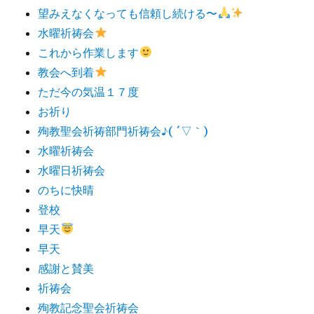
望みえなくなっても信頼し続ける〜
水曜祈祷会
これから作業します
教会へ到着
ただ今の気温１７度
お祈り
殉教聖会祈祷部門祈祷会♪( ´▽｀)
水曜祈祷会
水曜日祈祷会
のちに快晴
登校
早天
早天
感謝と賛美
祈祷会
殉教記念聖会祈祷会