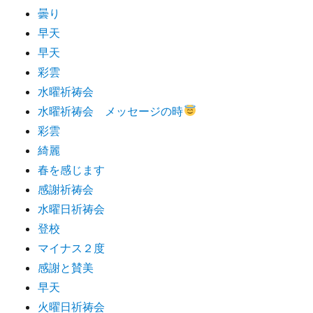
曇り
早天
早天
彩雲
水曜祈祷会
水曜祈祷会 メッセージの時
彩雲
綺麗
春を感じます
感謝祈祷会
水曜日祈祷会
登校
マイナス２度
感謝と賛美
早天
火曜日祈祷会