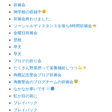
祈祷会
神学校の収録中
祈祷会終わりました。
ソーシャルディスタンスを保ち6時間祈祷会
金曜日祈祷会
登校
早天
早天
ブログの祈り会
たくさん野菜摂って栄養補給しつつ
殉教記念聖会ブログ祈祷会
殉教聖会のブログチームの祈祷会
なかなか寒いです
虹が目の前に
プレイバック
プレイバック