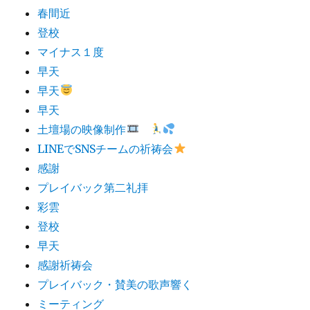
春間近
登校
マイナス１度
早天
早天
早天
土壇場の映像制作
LINEでSNSチームの祈祷会
感謝
プレイバック第二礼拝
彩雲
登校
早天
感謝祈祷会
プレイバック・賛美の歌声響く
ミーティング