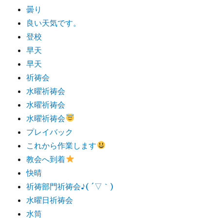
曇り
良い天気です。
登校
早天
早天
祈祷会
水曜祈祷会
水曜祈祷会
水曜祈祷会
プレイバック
これから作業します
教会へ到着
快晴
祈祷部門祈祷会♪( ´▽｀)
水曜日祈祷会
水筒