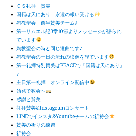
ＣＳ礼拝 賛美
国籍は天にあり 永遠の報い受ける
殉教聖会 前半賛美チーム♪
第一サムエル記3章10節よりメッセージが語られ
ています
殉教聖会の時と同じ選曲です♪
殉教聖会の一日の流れの映像を観ています
第一礼拝特別賛美はPEACEで「国籍は天にあり」
♪
主日第一礼拝 オンライン配信中
始発で教会へ
感謝と賛美
礼拝賛美&Instagramコンサート
LINEでインスタ&Youtubeチームの祈祷会
賛美の祈りの練習
祈祷会