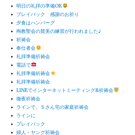
明日の礼拝の準備OK
プレイバック 感謝のお祈り
夕食はハンバーグ
殉教聖会の賛美の練習が行われました♪
祈祷会
奉仕者会
礼拝準備祈祷会
電話で
礼拝準備祈祷会
礼拝準備祈祷会
LINEでインターネットミーティング&祈祷会
徹夜祈祷会
ラインで、Ｓさん宅の家庭祈祷会
ラインに
プレイバック
婦人・ヤング祈祷会