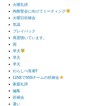
火曜礼拝
殉教聖会に向けてミーティング
火曜日祈祷会
気温
プレイバック
再度聴いています。
雨
早天
早天
早天
わらしべ長者⁉︎
LINEでSNSチームの祈祷会
家庭礼拝
編集
祈祷会
暑い