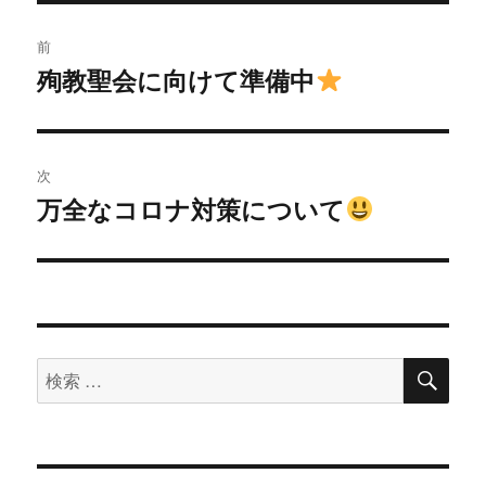
投
前
稿
殉教聖会に向けて準備中
過
去
ナ
の
ビ
投
次
稿:
ゲ
万全なコロナ対策について
次
の
ー
投
シ
稿:
ョ
検
検
索
ン
索
対
象: