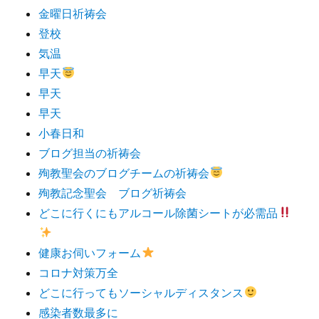
金曜日祈祷会
登校
気温
早天
早天
早天
小春日和
ブログ担当の祈祷会
殉教聖会のブログチームの祈祷会
殉教記念聖会 ブログ祈祷会
どこに行くにもアルコール除菌シートが必需品
健康お伺いフォーム
コロナ対策万全
どこに行ってもソーシャルディスタンス
感染者数最多に