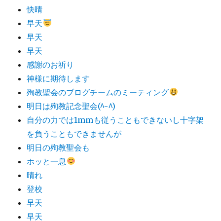
快晴
早天
早天
早天
感謝のお祈り
神様に期待します
殉教聖会のブログチームのミーティング
明日は殉教記念聖会(^-^)
自分の力では1mmも従うこともできないし十字架
を負うこともできませんが
明日の殉教聖会も
ホッと一息
晴れ
登校
早天
早天