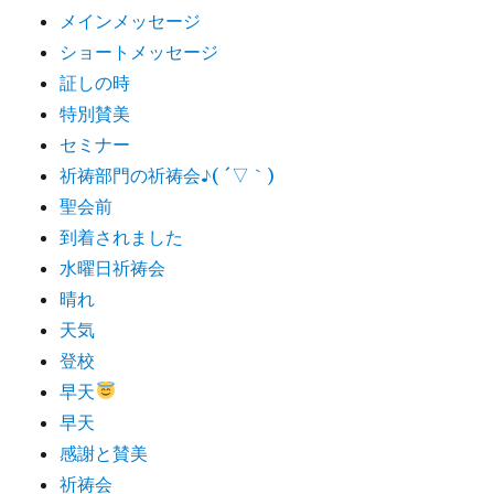
メインメッセージ
ショートメッセージ
証しの時
特別賛美
セミナー
祈祷部門の祈祷会♪( ´▽｀)
聖会前
到着されました
水曜日祈祷会
晴れ
天気
登校
早天
早天
感謝と賛美
祈祷会