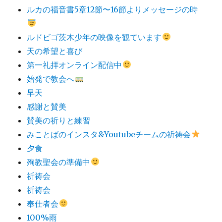
ルカの福音書5章12節〜16節よりメッセージの時
ルドビゴ茨木少年の映像を観ています
天の希望と喜び
第一礼拝オンライン配信中
始発で教会へ
早天
感謝と賛美
賛美の祈りと練習
みことばのインスタ&Youtubeチームの祈祷会
夕食
殉教聖会の準備中
祈祷会
祈祷会
奉仕者会
100%雨