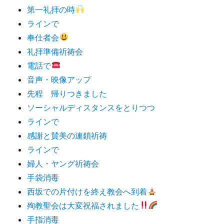
第一礼拝の時
ラインで
奉仕者会
礼拝準備祈祷会
電話で
音声・映像アップ
先程 帰りつきました
ソーシャルディスタンスをとりつつ
ラインで
感謝と賛美の連鎖祈祷
ラインで
婦人・ヤング祈祷会
手袋消毒
西坂での片付けを終え教会へ到着
殉教聖会は大変祝福されました
手指消毒