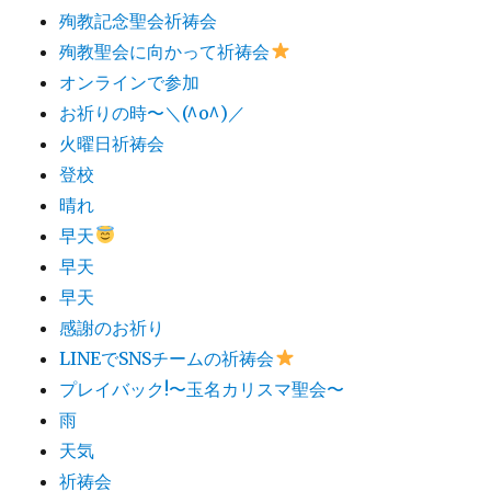
殉教記念聖会祈祷会
殉教聖会に向かって祈祷会
オンラインで参加
お祈りの時〜＼(^o^)／
火曜日祈祷会
登校
晴れ
早天
早天
早天
感謝のお祈り
LINEでSNSチームの祈祷会​
プレイバック!〜玉名カリスマ聖会〜
雨
天気
祈祷会