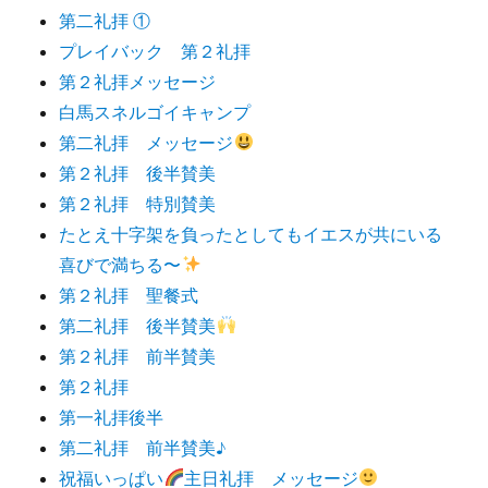
第二礼拝 ①
プレイバック 第２礼拝
第２礼拝メッセージ
白馬スネルゴイキャンプ
第二礼拝 メッセージ
第２礼拝 後半賛美
第２礼拝 特別賛美
たとえ十字架を負ったとしてもイエスが共にいる
喜びで満ちる〜
第２礼拝 聖餐式
第二礼拝 後半賛美
第２礼拝 前半賛美
第２礼拝
第一礼拝後半
第二礼拝 前半賛美♪
祝福いっぱい
主日礼拝 メッセージ