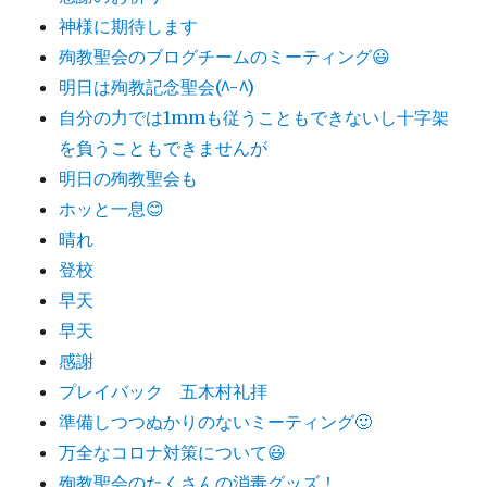
神様に期待します
殉教聖会のブログチームのミーティング😃
明日は殉教記念聖会(^-^)
自分の力では1mmも従うこともできないし十字架
を負うこともできませんが
明日の殉教聖会も
ホッと一息😊
晴れ
登校
早天
早天
感謝
プレイバック 五木村礼拝
準備しつつぬかりのないミーティング🙂
万全なコロナ対策について😃
殉教聖会のたくさんの消毒グッズ！