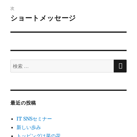
ビ
投
次
稿:
ゲ
ショートメッセージ
次
の
ー
投
シ
稿:
ョ
検
検
索
ン
索
対
象:
最近の投稿
IT SNSセミナー
新しい歩み
トッピングは菜の花