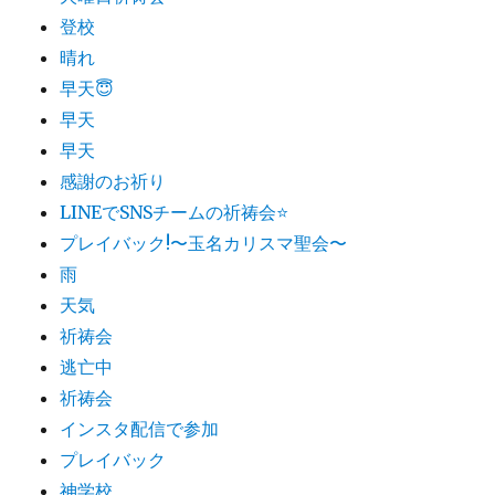
登校
晴れ
早天😇
早天
早天
感謝のお祈り
LINEでSNSチームの祈祷会​⭐️
プレイバック!〜玉名カリスマ聖会〜
雨
天気
祈祷会
逃亡中
祈祷会
インスタ配信で参加
プレイバック
神学校