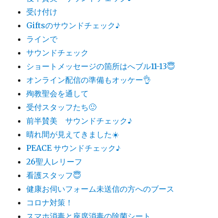
受け付け
Giftsのサウンドチェック♪
ラインで
サウンドチェック
ショートメッセージの箇所はへブル11-13😇
オンライン配信の準備もオッケー👌
殉教聖会を通して
受付スタッフたち🙂
前半賛美 サウンドチェック♪
晴れ間が見えてきました☀️
PEACE サウンドチェック♪
26聖人レリーフ
看護スタッフ😇
健康お伺いフォーム未送信の方へのブース
コロナ対策！
スマホ消毒と座席消毒の除菌シート