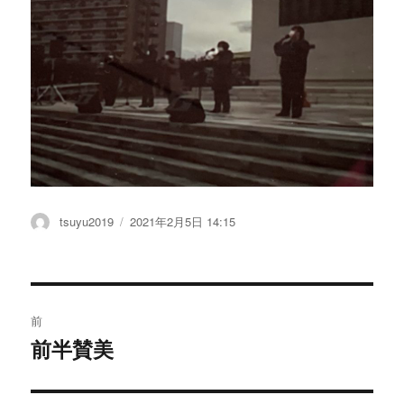
投
tsuyu2019
投
2021年2月5日 14:15
稿
稿
者
日:
投
前
稿
前半賛美
過
去
ナ
の