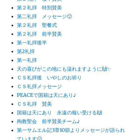
第２礼拝 特別賛美
第二礼拝 メッセージ🙂
第２礼拝 聖餐式
第２礼拝 前半賛美
第一礼拝後半
第2礼拝
第一礼拝
天の喜びがこの地にも溢れますように🙌✨
ＣＳ礼拝後 いやしのお祈り
ＣＳ礼拝メッセージ
PEACEで国籍は天にあり♪
ＣＳ礼拝 賛美
国籍は天にあり 永遠の報い受ける🙌
殉教聖会 前半賛美チーム♪
第一サムエル記3章10節よりメッセージが語られ
ています🙂