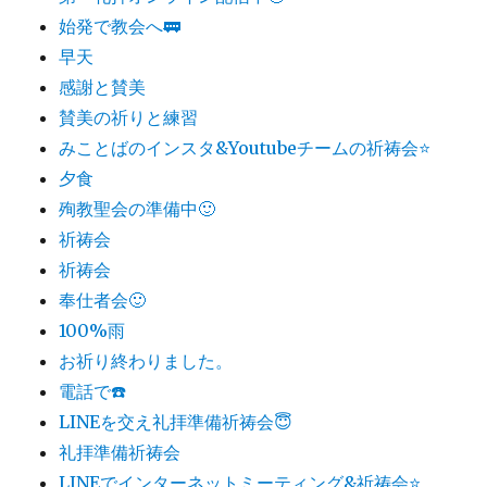
始発で教会へ🚃
早天
感謝と賛美
賛美の祈りと練習
みことばのインスタ&Youtubeチームの祈祷会⭐️
夕食
殉教聖会の準備中🙂
祈祷会
祈祷会
奉仕者会🙂
100%雨
お祈り終わりました。
電話で☎️
LINEを交え礼拝準備祈祷会😇
礼拝準備祈祷会
LINEでインターネットミーティング&祈祷会⭐️