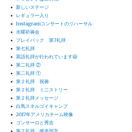
新しいステージ
レギュラー入り
Instagramコンサートのリハーサル
水曜祈祷会
プレイバック 第7礼拝
第七礼拝
英語礼拝が行われています😃
第二礼拝 ②
第二礼拝 ①
第２礼拝 祝祷
第２礼拝 ミニストリー
第２礼拝メッセージ
白馬スネルゴイキャンプ
2017年アメリカチーム映像
ゴンサーロと秀吉
第２礼拝 後半預言