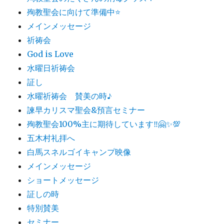
殉教聖会に向けて準備中⭐️
メインメッセージ
祈祷会
God is Love
水曜日祈祷会
証し
水曜祈祷会 賛美の時♪
諫早カリスマ聖会&預言セミナー
殉教聖会100%主に期待しています‼️🤗✨💯
五木村礼拝へ
白馬スネルゴイキャンプ映像
メインメッセージ
ショートメッセージ
証しの時
特別賛美
セミナー