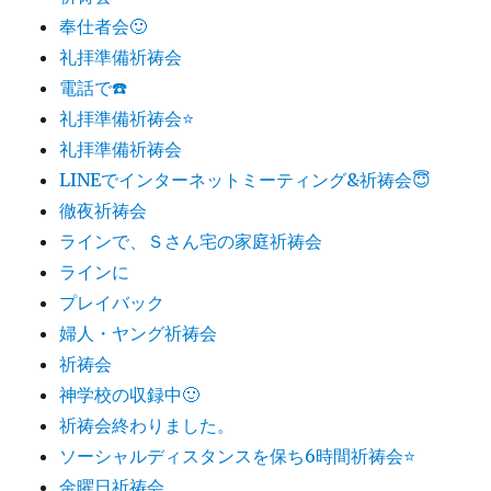
奉仕者会🙂
礼拝準備祈祷会
電話で☎️
礼拝準備祈祷会⭐️
礼拝準備祈祷会
LINEでインターネットミーティング&祈祷会😇
徹夜祈祷会
ラインで、Ｓさん宅の家庭祈祷会
ラインに
プレイバック
婦人・ヤング祈祷会
祈祷会
神学校の収録中🙂
祈祷会終わりました。
ソーシャルディスタンスを保ち6時間祈祷会⭐️
金曜日祈祷会