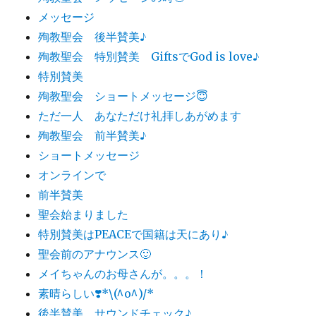
メッセージ
殉教聖会 後半賛美♪
殉教聖会 特別賛美 GiftsでGod is love♪
特別賛美
殉教聖会 ショートメッセージ😇
ただ一人 あなただけ礼拝しあがめます
殉教聖会 前半賛美♪
ショートメッセージ
オンラインで
前半賛美
聖会始まりました
特別賛美はPEACEで国籍は天にあり♪
聖会前のアナウンス🙂
メイちゃんのお母さんが。。。！
素晴らしい❣️*\(^o^)/*
後半賛美 サウンドチェック♪