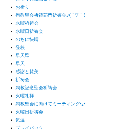
お祈り
殉教聖会祈祷部門祈祷会♪( ´▽｀)
水曜祈祷会
水曜日祈祷会
のちに快晴
登校
早天😇
早天
感謝と賛美
祈祷会
殉教記念聖会祈祷会
火曜礼拝
殉教聖会に向けてミーティング🙂
火曜日祈祷会
気温
プレイバック