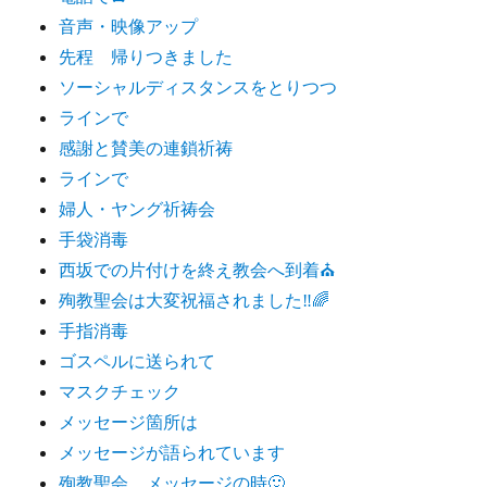
音声・映像アップ
先程 帰りつきました
ソーシャルディスタンスをとりつつ
ラインで
感謝と賛美の連鎖祈祷
ラインで
婦人・ヤング祈祷会
手袋消毒
西坂での片付けを終え教会へ到着⛪️
殉教聖会は大変祝福されました‼️🌈
手指消毒
ゴスペルに送られて
マスクチェック
メッセージ箇所は
メッセージが語られています
殉教聖会 メッセージの時🙂