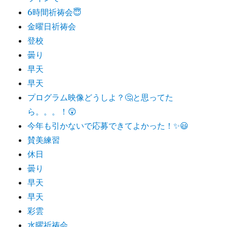
6時間祈祷会😇
金曜日祈祷会
登校
曇り
早天
早天
プログラム映像どうしよ？🤔と思ってた
ら。。。！😲
今年も引かないで応募できてよかった！✨😃
賛美練習
休日
曇り
早天
早天
彩雲
水曜祈祷会