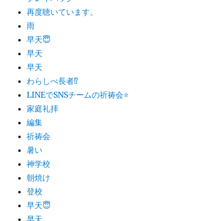
再度聴いています。
雨
早天😇
早天
早天
わらしべ長者⁉︎
LINEでSNSチームの祈祷会⭐
家庭礼拝
編集
祈祷会
暑い
神学校
朝焼け
登校
早天😇
早天