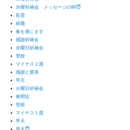
水曜祈祷会 メッセージの時😇
彩雲
綺麗
春を感じます
感謝祈祷会
水曜日祈祷会
登校
マイナス２度
感謝と賛美
早天
火曜日祈祷会
春間近
登校
マイナス１度
早天
早天😇