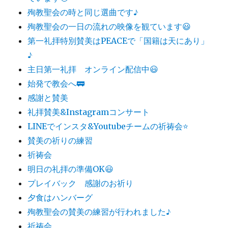
殉教聖会の時と同じ選曲です♪
殉教聖会の一日の流れの映像を観ています😃
第一礼拝特別賛美はPEACEで「国籍は天にあり」
♪
主日第一礼拝 オンライン配信中😃
始発で教会へ🚃
感謝と賛美
礼拝賛美&Instagramコンサート
LINEでインスタ&Youtubeチームの祈祷会⭐️
賛美の祈りの練習
祈祷会
明日の礼拝の準備OK😃
プレイバック 感謝のお祈り
夕食はハンバーグ
殉教聖会の賛美の練習が行われました♪
祈祷会