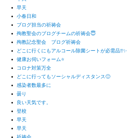
早天
小春日和
ブログ担当の祈祷会
殉教聖会のブログチームの祈祷会😇
殉教記念聖会 ブログ祈祷会
どこに行くにもアルコール除菌シートが必需品‼️✨
健康お伺いフォーム⭐️
コロナ対策万全
どこに行ってもソーシャルディスタンス🙂
感染者数最多に
曇り
良い天気です。
登校
早天
早天
祈祷会