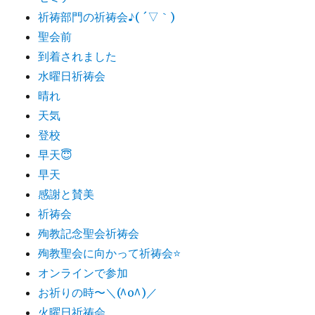
祈祷部門の祈祷会♪( ´▽｀)
聖会前
到着されました
水曜日祈祷会
晴れ
天気
登校
早天😇
早天
感謝と賛美
祈祷会
殉教記念聖会祈祷会
殉教聖会に向かって祈祷会⭐️
オンラインで参加
お祈りの時〜＼(^o^)／
火曜日祈祷会