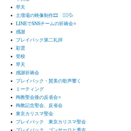
早天
土壇場の映像制作🎞 🏃‍♂️💦
LINEでSNSチームの祈祷会⭐️
感謝
プレイバック第二礼拝
彩雲
登校
早天
感謝祈祷会
プレイバック・賛美の歌声響く
ミーティング
殉教聖会後の反省会⭐️
殉教記念聖会、反省会
東京カリスマ聖会
プレイバック 東京カリスマ聖会
プレイバック ゴンサーロと秀吉