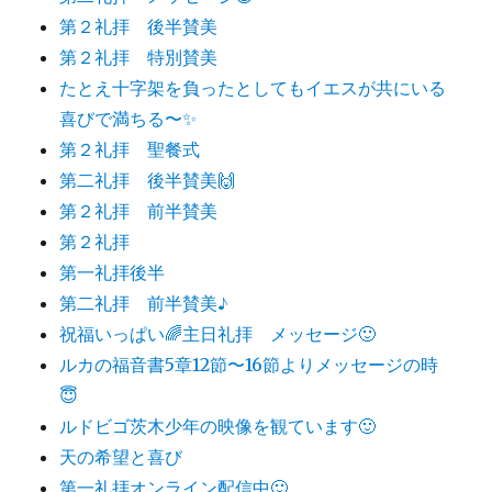
第２礼拝 後半賛美
第２礼拝 特別賛美
たとえ十字架を負ったとしてもイエスが共にいる
喜びで満ちる〜✨
第２礼拝 聖餐式
第二礼拝 後半賛美🙌
第２礼拝 前半賛美
第２礼拝
第一礼拝後半
第二礼拝 前半賛美♪
祝福いっぱい🌈主日礼拝 メッセージ🙂
ルカの福音書5章12節〜16節よりメッセージの時
😇
ルドビゴ茨木少年の映像を観ています🙂
天の希望と喜び
第一礼拝オンライン配信中🙂