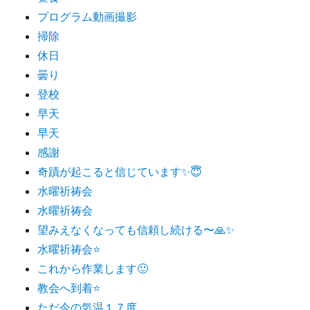
プログラム動画撮影
掃除
休日
曇り
登校
早天
早天
感謝
奇蹟が起こると信じています✨😇
水曜祈祷会
水曜祈祷会
望みえなくなっても信頼し続ける〜🙏✨
水曜祈祷会⭐️
これから作業します🙂
教会へ到着⭐️
ただ今の気温１７度