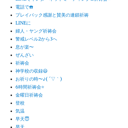
電話で☎️
プレイバック感謝と賛美の連鎖祈祷
LINEに
婦人・ヤング祈祷会
警戒レベル2から3へ
息が楽〜
ぜんざい
祈祷会
神学校の収録😃
お祈りの時〜♪( ´▽｀)
6時間祈祷会⭐️
金曜日祈祷会
登校
気温
早天😇
早天