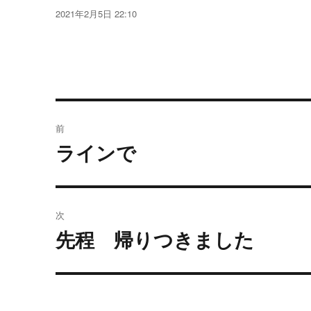
稿
投
2021年2月5日 22:10
者
稿
日:
投
前
稿
ラインで
過
去
ナ
の
ビ
投
次
稿:
ゲ
先程 帰りつきました
次
の
ー
投
シ
稿: