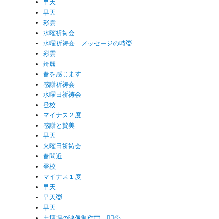
早天
早天
彩雲
水曜祈祷会
水曜祈祷会 メッセージの時😇
彩雲
綺麗
春を感じます
感謝祈祷会
水曜日祈祷会
登校
マイナス２度
感謝と賛美
早天
火曜日祈祷会
春間近
登校
マイナス１度
早天
早天😇
早天
土壇場の映像制作🎞 🏃‍♂️💦