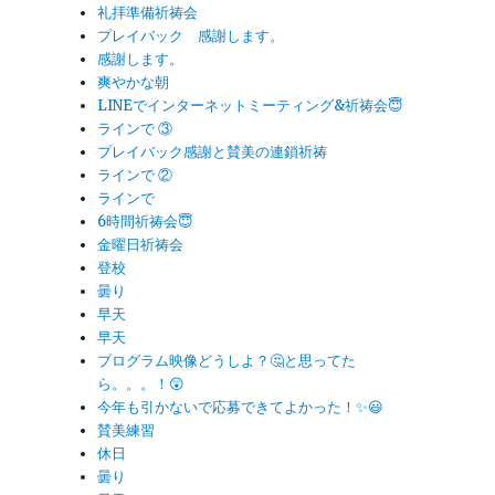
礼拝準備祈祷会
プレイバック 感謝します。
感謝します。
爽やかな朝
LINEでインターネットミーティング&祈祷会😇
ラインで ③
プレイバック感謝と賛美の連鎖祈祷
ラインで ②
ラインで
6時間祈祷会😇
金曜日祈祷会
登校
曇り
早天
早天
プログラム映像どうしよ？🤔と思ってた
ら。。。！😲
今年も引かないで応募できてよかった！✨😃
賛美練習
休日
曇り