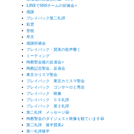
LINEでSNSチームの祈祷会⭐️
感謝
プレイバック第二礼拝
彩雲
登校
早天
感謝祈祷会
プレイバック・賛美の歌声響く
ミーティング
殉教聖会後の反省会⭐️
殉教記念聖会、反省会
東京カリスマ聖会
プレイバック 東京カリスマ聖会
プレイバック ゴンサーロと秀吉
プレイバック 映像
プレイバック ＣＳ礼拝
プレイバック 第２礼拝
第二礼拝 メッセージ😃
殉教聖会のダイジェスト映像を観ています😃
第二礼拝 後半賛美♪
第一礼拝後半