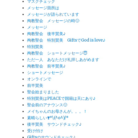
マスクチェック
メッセージ箇所は
メッセージが語られています
殉教聖会 メッセージの時🙂
メッセージ
殉教聖会 後半賛美♪
殉教聖会 特別賛美 GiftsでGod is love♪
特別賛美
殉教聖会 ショートメッセージ😇
ただ一人 あなただけ礼拝しあがめます
殉教聖会 前半賛美♪
ショートメッセージ
オンラインで
前半賛美
聖会始まりました
特別賛美はPEACEで国籍は天にあり♪
聖会前のアナウンス🙂
メイちゃんのお母さんが。。。！
素晴らしい❣️*\(^o^)/*
後半賛美 サウンドチェック♪
受け付け
Giftsのサウンドチェック♪