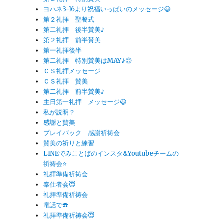
ヨハネ3-16より祝福いっぱいのメッセージ😃
第２礼拝 聖餐式
第二礼拝 後半賛美♪
第２礼拝 前半賛美
第一礼拝後半
第二礼拝 特別賛美はMAY♪😊
ＣＳ礼拝メッセージ
ＣＳ礼拝 賛美
第二礼拝 前半賛美♪
主日第一礼拝 メッセージ😃
私が説明？
感謝と賛美
プレイバック 感謝祈祷会
賛美の祈りと練習
LINEでみことばのインスタ&Youtubeチームの
祈祷会⭐️
礼拝準備祈祷会
奉仕者会😇
礼拝準備祈祷会
電話で☎️
礼拝準備祈祷会😇