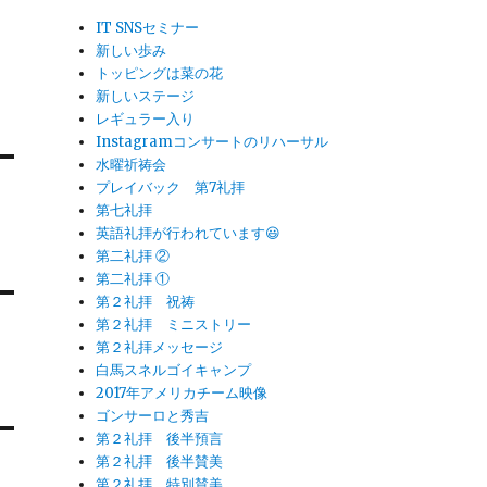
IT SNSセミナー
新しい歩み
トッピングは菜の花
新しいステージ
レギュラー入り
Instagramコンサートのリハーサル
水曜祈祷会
プレイバック 第7礼拝
第七礼拝
英語礼拝が行われています😃
第二礼拝 ②
第二礼拝 ①
第２礼拝 祝祷
第２礼拝 ミニストリー
第２礼拝メッセージ
白馬スネルゴイキャンプ
2017年アメリカチーム映像
ゴンサーロと秀吉
第２礼拝 後半預言
第２礼拝 後半賛美
第２礼拝 特別賛美