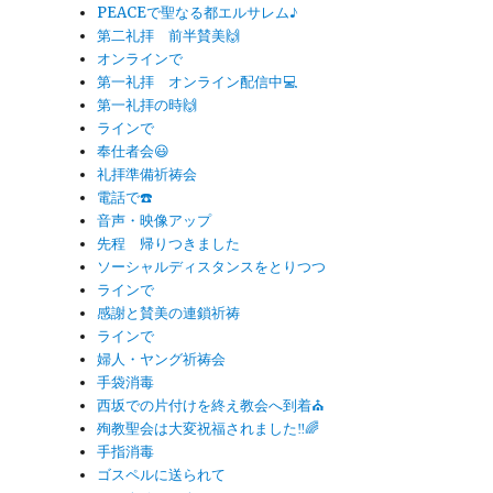
PEACEで聖なる都エルサレム♪
第二礼拝 前半賛美🙌
オンラインで
第一礼拝 オンライン配信中💻
第一礼拝の時🙌
ラインで
奉仕者会😃
礼拝準備祈祷会
電話で☎️
音声・映像アップ
先程 帰りつきました
ソーシャルディスタンスをとりつつ
ラインで
感謝と賛美の連鎖祈祷
ラインで
婦人・ヤング祈祷会
手袋消毒
西坂での片付けを終え教会へ到着⛪️
殉教聖会は大変祝福されました‼️🌈
手指消毒
ゴスペルに送られて