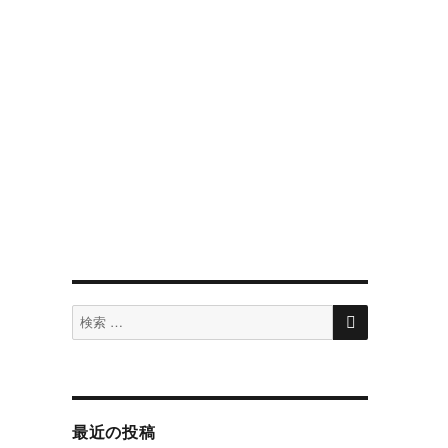
検
検
索
索
対
象:
最近の投稿