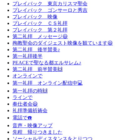
プレイバック 東京カリスマ聖会
プレイバック ゴンサーロと秀吉
プレイバック 映像
プレイバック ＣＳ礼拝
プレイバック 第２礼拝
第二礼拝 メッセージ😃
殉教聖会のダイジェスト映像を観ています😃
第二礼拝 後半賛美♪
第一礼拝後半
PEACEで聖なる都エルサレム♪
第二礼拝 前半賛美🙌
オンラインで
第一礼拝 オンライン配信中💻
第一礼拝の時🙌
ラインで
奉仕者会😃
礼拝準備祈祷会
電話で☎️
音声・映像アップ
先程 帰りつきました
ソーシャルディスタンスをとりつつ