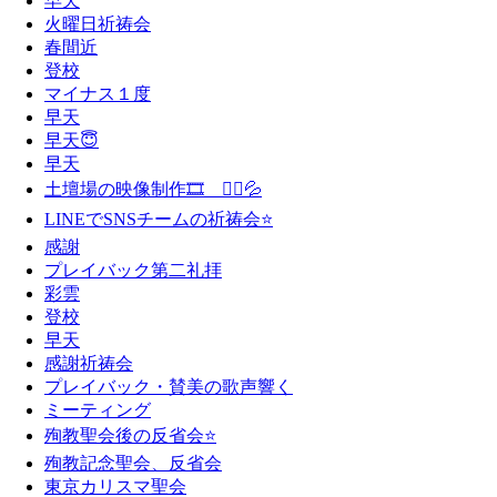
早天
火曜日祈祷会
春間近
登校
マイナス１度
早天
早天😇
早天
土壇場の映像制作🎞 🏃‍♂️💦
LINEでSNSチームの祈祷会⭐️
感謝
プレイバック第二礼拝
彩雲
登校
早天
感謝祈祷会
プレイバック・賛美の歌声響く
ミーティング
殉教聖会後の反省会⭐️
殉教記念聖会、反省会
東京カリスマ聖会