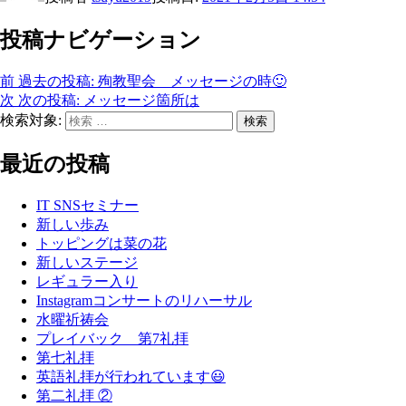
投稿ナビゲーション
前
過去の投稿:
殉教聖会 メッセージの時🙂
次
次の投稿:
メッセージ箇所は
検索対象:
検索
最近の投稿
IT SNSセミナー
新しい歩み
トッピングは菜の花
新しいステージ
レギュラー入り
Instagramコンサートのリハーサル
水曜祈祷会
プレイバック 第7礼拝
第七礼拝
英語礼拝が行われています😃
第二礼拝 ②