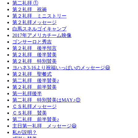
第二礼拝 ①
第２礼拝 祝祷
第２礼拝 ミニストリー
第２礼拝メッセージ
白馬スネルゴイキャンプ
2017年アメリカチーム映像
ゴンサーロと秀吉
第２礼拝 後半預言
第２礼拝 後半賛美
第２礼拝 特別賛美
ヨハネ3-16より祝福いっぱいのメッセージ😃
第２礼拝 聖餐式
第二礼拝 後半賛美♪
第２礼拝 前半賛美
第一礼拝後半
第二礼拝 特別賛美はMAY♪😊
ＣＳ礼拝メッセージ
ＣＳ礼拝 賛美
第二礼拝 前半賛美♪
主日第一礼拝 メッセージ😃
私が説明？