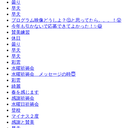
曇り
早天
早天
プログラム映像どうしよ？🤔と思ってたら。。。！😲
今年も引かないで応募できてよかった！✨😃
賛美練習
休日
曇り
早天
早天
彩雲
水曜祈祷会
水曜祈祷会 メッセージの時😇
彩雲
綺麗
春を感じます
感謝祈祷会
水曜日祈祷会
登校
マイナス２度
感謝と賛美