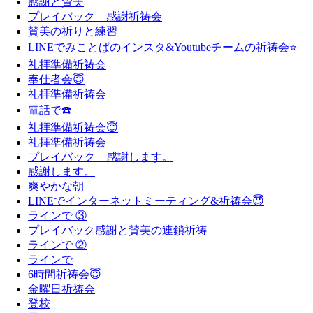
感謝と賛美
プレイバック 感謝祈祷会
賛美の祈りと練習
LINEでみことばのインスタ&Youtubeチームの祈祷会⭐️
礼拝準備祈祷会
奉仕者会😇
礼拝準備祈祷会
電話で☎️
礼拝準備祈祷会😇
礼拝準備祈祷会
プレイバック 感謝します。
感謝します。
爽やかな朝
LINEでインターネットミーティング&祈祷会😇
ラインで ③
プレイバック感謝と賛美の連鎖祈祷
ラインで ②
ラインで
6時間祈祷会😇
金曜日祈祷会
登校