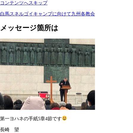
コンテンツへスキップ
白馬スネルゴイキャンプに向けて九州各教会
メッセージ箇所は
第一ヨハネの手紙5章4節です
長崎 望