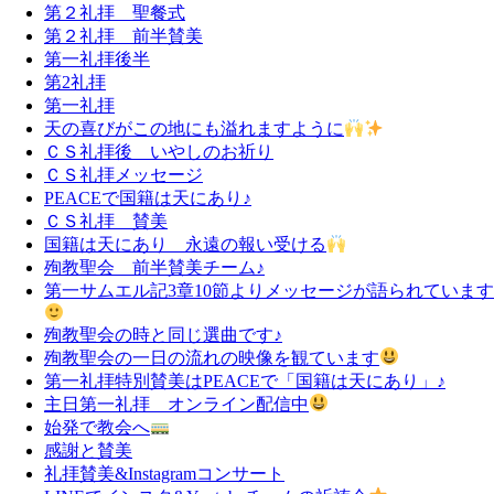
第２礼拝 聖餐式
第２礼拝 前半賛美
第一礼拝後半
第2礼拝
第一礼拝
天の喜びがこの地にも溢れますように
ＣＳ礼拝後 いやしのお祈り
ＣＳ礼拝メッセージ
PEACEで国籍は天にあり♪
ＣＳ礼拝 賛美
国籍は天にあり 永遠の報い受ける
殉教聖会 前半賛美チーム♪
第一サムエル記3章10節よりメッセージが語られています
殉教聖会の時と同じ選曲です♪
殉教聖会の一日の流れの映像を観ています
第一礼拝特別賛美はPEACEで「国籍は天にあり」♪
主日第一礼拝 オンライン配信中
始発で教会へ
感謝と賛美
礼拝賛美&Instagramコンサート