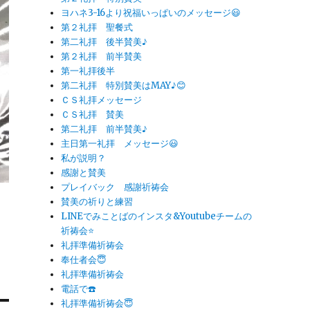
ヨハネ3-16より祝福いっぱいのメッセージ😃
第２礼拝 聖餐式
第二礼拝 後半賛美♪
第２礼拝 前半賛美
第一礼拝後半
第二礼拝 特別賛美はMAY♪😊
ＣＳ礼拝メッセージ
ＣＳ礼拝 賛美
第二礼拝 前半賛美♪
主日第一礼拝 メッセージ😃
私が説明？
感謝と賛美
プレイバック 感謝祈祷会
島
賛美の祈りと練習
LINEでみことばのインスタ&Youtubeチームの
祈祷会⭐️
礼拝準備祈祷会
奉仕者会😇
礼拝準備祈祷会
電話で☎️
礼拝準備祈祷会😇