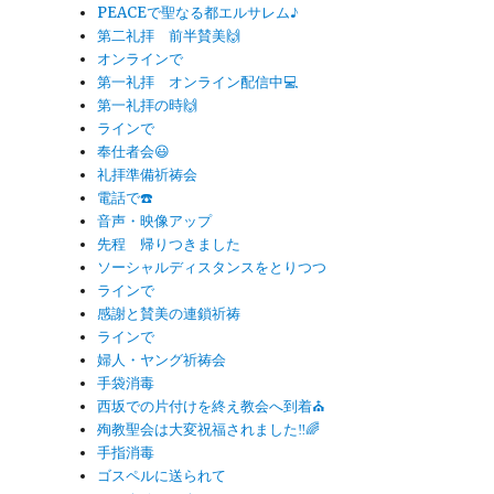
PEACEで聖なる都エルサレム♪
第二礼拝 前半賛美🙌
オンラインで
第一礼拝 オンライン配信中💻
第一礼拝の時🙌
ラインで
奉仕者会😃
礼拝準備祈祷会
電話で☎️
音声・映像アップ
先程 帰りつきました
ソーシャルディスタンスをとりつつ
ラインで
感謝と賛美の連鎖祈祷
ラインで
婦人・ヤング祈祷会
手袋消毒
西坂での片付けを終え教会へ到着⛪️
殉教聖会は大変祝福されました‼️🌈
手指消毒
ゴスペルに送られて