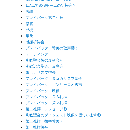
LINEでSNSチームの祈祷会⭐️
感謝
プレイバック第二礼拝
彩雲
登校
早天
感謝祈祷会
プレイバック・賛美の歌声響く
ミーティング
殉教聖会後の反省会⭐️
殉教記念聖会、反省会
東京カリスマ聖会
プレイバック 東京カリスマ聖会
プレイバック ゴンサーロと秀吉
プレイバック 映像
プレイバック ＣＳ礼拝
プレイバック 第２礼拝
第二礼拝 メッセージ😃
殉教聖会のダイジェスト映像を観ています😃
第二礼拝 後半賛美♪
第一礼拝後半