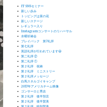
IT SNSセミナー
新しい歩み
トッピングは菜の花
新しいステージ
レギュラー入り
Instagramコンサートのリハーサル
水曜祈祷会
プレイバック 第7礼拝
第七礼拝
英語礼拝が行われています😃
第二礼拝 ②
第二礼拝 ①
第２礼拝 祝祷
第２礼拝 ミニストリー
第２礼拝メッセージ
白馬スネルゴイキャンプ
2017年アメリカチーム映像
ゴンサーロと秀吉
第２礼拝 後半預言
第２礼拝 後半賛美
第２礼拝 特別賛美