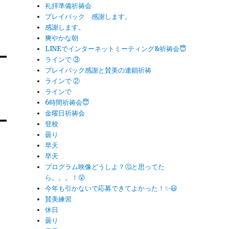
礼拝準備祈祷会
プレイバック 感謝します。
感謝します。
爽やかな朝
LINEでインターネットミーティング&祈祷会😇
ラインで ③
プレイバック感謝と賛美の連鎖祈祷
ラインで ②
ラインで
6時間祈祷会😇
金曜日祈祷会
登校
曇り
早天
早天
プログラム映像どうしよ？🤔と思ってた
ら。。。！😲
今年も引かないで応募できてよかった！✨😃
賛美練習
休日
曇り