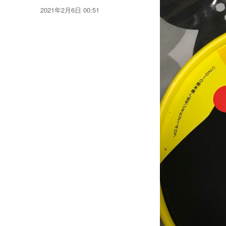
稿
投
2021年2月6日 00:51
者
稿
日: