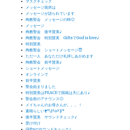
マスクチェック
メッセージ箇所は
メッセージが語られています
殉教聖会 メッセージの時🙂
メッセージ
殉教聖会 後半賛美♪
殉教聖会 特別賛美 GiftsでGod is love♪
特別賛美
殉教聖会 ショートメッセージ😇
ただ一人 あなただけ礼拝しあがめます
殉教聖会 前半賛美♪
ショートメッセージ
オンラインで
前半賛美
聖会始まりました
特別賛美はPEACEで国籍は天にあり♪
聖会前のアナウンス🙂
メイちゃんのお母さんが。。。！
素晴らしい❣️*\(^o^)/*
後半賛美 サウンドチェック♪
受け付け
Giftsのサウンドチェック♪