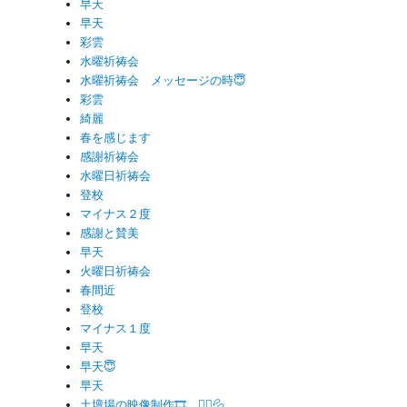
早天
早天
彩雲
水曜祈祷会
水曜祈祷会 メッセージの時😇
彩雲
綺麗
春を感じます
感謝祈祷会
水曜日祈祷会
登校
マイナス２度
感謝と賛美
早天
火曜日祈祷会
春間近
登校
マイナス１度
早天
早天😇
早天
土壇場の映像制作🎞 🏃‍♂️💦