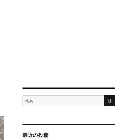
検
検
索
索
対
象:
最近の投稿