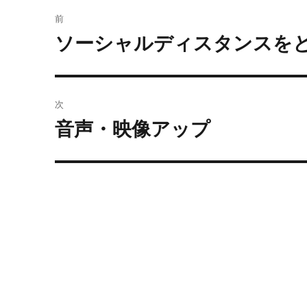
投
前
稿
ソーシャルディスタンスを
過
去
ナ
の
ビ
投
次
稿:
ゲ
音声・映像アップ
次
の
ー
投
シ
稿:
ョ
ン