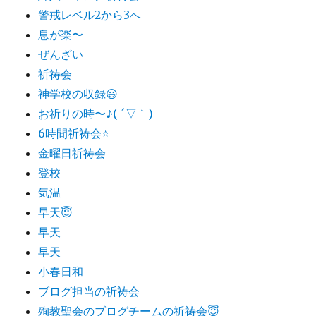
警戒レベル2から3へ
息が楽〜
ぜんざい
祈祷会
神学校の収録😃
お祈りの時〜♪( ´▽｀)
6時間祈祷会⭐️
金曜日祈祷会
登校
気温
早天😇
早天
早天
小春日和
ブログ担当の祈祷会
殉教聖会のブログチームの祈祷会😇