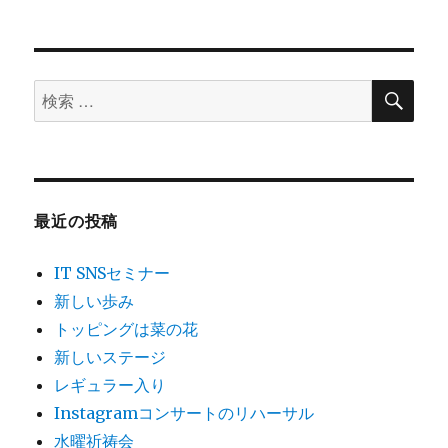
シ
稿:
ョ
検
検
索
ン
索
対
象:
最近の投稿
IT SNSセミナー
新しい歩み
トッピングは菜の花
新しいステージ
レギュラー入り
Instagramコンサートのリハーサル
水曜祈祷会