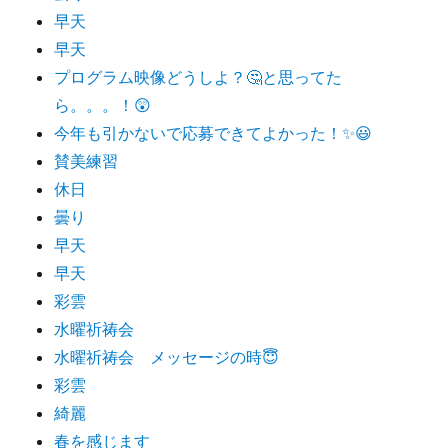
早天
早天
プログラム映像どうしよ？🤔と思ってた
ら。。。！😲
今年も引かないで応募できてよかった！✨😃
賛美練習
休日
曇り
早天
早天
彩雲
水曜祈祷会
水曜祈祷会 メッセージの時😇
彩雲
綺麗
春を感じます