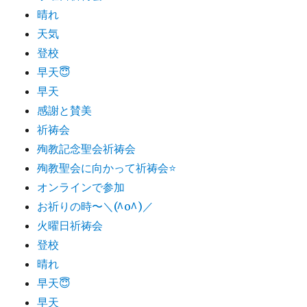
晴れ
天気
登校
早天😇
早天
感謝と賛美
祈祷会
殉教記念聖会祈祷会
殉教聖会に向かって祈祷会⭐️
オンラインで参加
お祈りの時〜＼(^o^)／
火曜日祈祷会
登校
晴れ
早天😇
早天