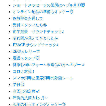
ショートメッセージの箇所はへブル11-13😇
オンライン配信の準備もオッケー👌
殉教聖会を通して
受付スタッフたち🙂
前半賛美 サウンドチェック♪
晴れ間が見えてきました☀️
PEACE サウンドチェック♪
26聖人レリーフ
看護スタッフ😇
健康お伺いフォーム未送信の方へのブース
コロナ対策！
スマホ消毒と座席消毒の除菌シート
受付🙂
今回は指定席💺
圧倒的抗菌力1ヶ月✨
会場のセッティングオッケー👌