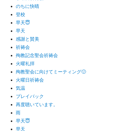
のちに快晴
登校
早天😇
早天
感謝と賛美
祈祷会
殉教記念聖会祈祷会
火曜礼拝
殉教聖会に向けてミーティング🙂
火曜日祈祷会
気温
プレイバック
再度聴いています。
雨
早天😇
早天