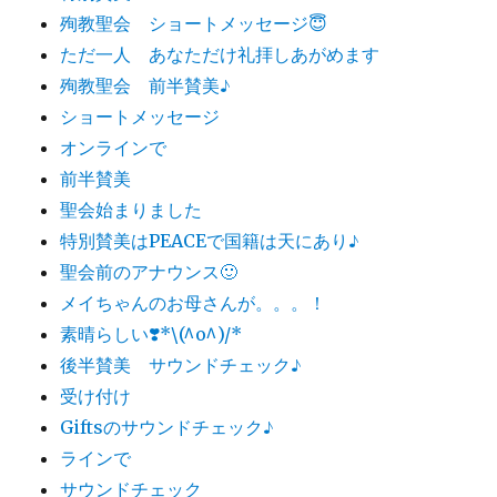
殉教聖会 ショートメッセージ😇
ただ一人 あなただけ礼拝しあがめます
殉教聖会 前半賛美♪
ショートメッセージ
オンラインで
前半賛美
聖会始まりました
特別賛美はPEACEで国籍は天にあり♪
聖会前のアナウンス🙂
メイちゃんのお母さんが。。。！
素晴らしい❣️*\(^o^)/*
後半賛美 サウンドチェック♪
受け付け
Giftsのサウンドチェック♪
ラインで
サウンドチェック