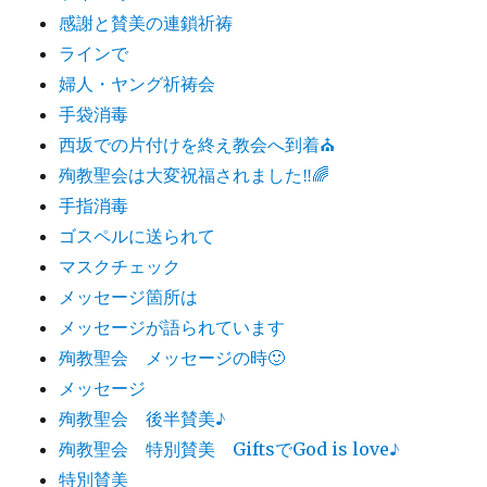
感謝と賛美の連鎖祈祷
ラインで
婦人・ヤング祈祷会
手袋消毒
西坂での片付けを終え教会へ到着⛪️
殉教聖会は大変祝福されました‼️🌈
手指消毒
ゴスペルに送られて
マスクチェック
メッセージ箇所は
メッセージが語られています
殉教聖会 メッセージの時🙂
メッセージ
殉教聖会 後半賛美♪
殉教聖会 特別賛美 GiftsでGod is love♪
特別賛美