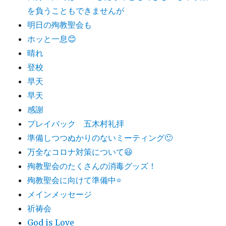
を負うこともできませんが
明日の殉教聖会も
ホッと一息😊
晴れ
登校
早天
早天
感謝
プレイバック 五木村礼拝
準備しつつぬかりのないミーティング🙂
万全なコロナ対策について😃
殉教聖会のたくさんの消毒グッズ！
殉教聖会に向けて準備中⭐️
メインメッセージ
祈祷会
God is Love