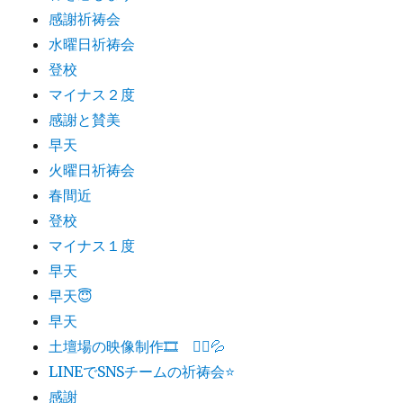
感謝祈祷会
水曜日祈祷会
登校
マイナス２度
感謝と賛美
早天
火曜日祈祷会
春間近
登校
マイナス１度
早天
早天😇
早天
土壇場の映像制作🎞 🏃‍♂️💦
LINEでSNSチームの祈祷会⭐️
感謝