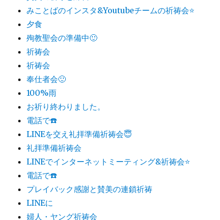
みことばのインスタ&Youtubeチームの祈祷会⭐️
夕食
殉教聖会の準備中🙂
祈祷会
祈祷会
奉仕者会🙂
100%雨
お祈り終わりました。
電話で☎️
LINEを交え礼拝準備祈祷会😇
礼拝準備祈祷会
LINEでインターネットミーティング&祈祷会⭐️
電話で☎️
プレイバック感謝と賛美の連鎖祈祷
LINEに
婦人・ヤング祈祷会