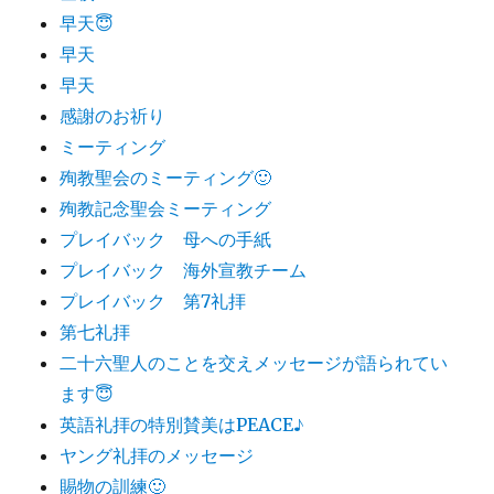
早天😇
早天
早天
感謝のお祈り
ミーティング
殉教聖会のミーティング🙂
殉教記念聖会ミーティング
プレイバック 母への手紙
プレイバック 海外宣教チーム
プレイバック 第7礼拝
第七礼拝
二十六聖人のことを交えメッセージが語られてい
ます😇
英語礼拝の特別賛美はPEACE♪
ヤング礼拝のメッセージ
賜物の訓練🙂