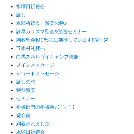
水曜日祈祷会
証し
水曜祈祷会 賛美の時♪
諫早カリスマ聖会&預言セミナー
殉教聖会100%主に期待しています‼️🤗✨💯
五木村礼拝へ
白馬スネルゴイキャンプ映像
メインメッセージ
ショートメッセージ
証しの時
特別賛美
セミナー
祈祷部門の祈祷会♪( ´▽｀)
聖会前
到着されました
水曜日祈祷会