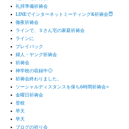
礼拝準備祈祷会
LINEでインターネットミーティング&祈祷会😇
徹夜祈祷会
ラインで、Ｓさん宅の家庭祈祷会
ラインに
プレイバック
婦人・ヤング祈祷会
祈祷会
神学校の収録中🙂
祈祷会終わりました。
ソーシャルディスタンスを保ち6時間祈祷会⭐️
金曜日祈祷会
登校
早天
早天
ブログの祈り会