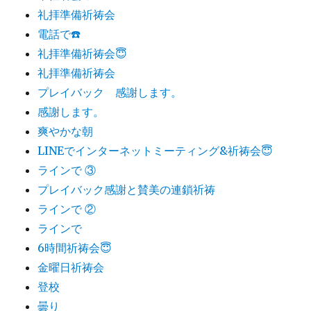
礼拝準備祈祷会
電話で☎️
礼拝準備祈祷会😇
礼拝準備祈祷会
プレイバック 感謝します。
感謝します。
爽やかな朝
LINEでインターネットミーティング&祈祷会😇
ラインで ③
プレイバック感謝と賛美の連鎖祈祷
ラインで ②
ラインで
6時間祈祷会😇
金曜日祈祷会
登校
曇り