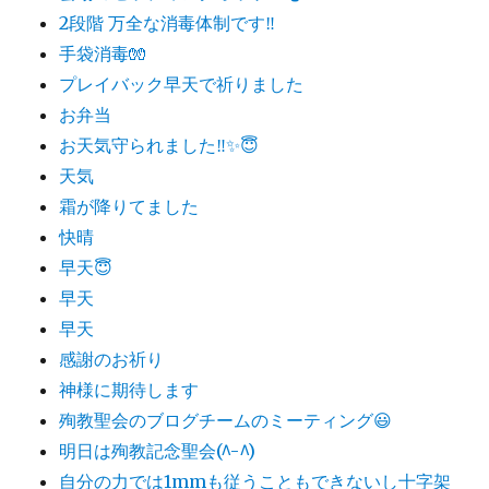
2段階 万全な消毒体制です‼️
手袋消毒🧤
プレイバック早天で祈りました
お弁当
お天気守られました‼️✨😇
天気
霜が降りてました
快晴
早天😇
早天
早天
感謝のお祈り
神様に期待します
殉教聖会のブログチームのミーティング😃
明日は殉教記念聖会(^-^)
自分の力では1mmも従うこともできないし十字架