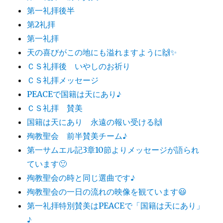
第一礼拝後半
第2礼拝
第一礼拝
天の喜びがこの地にも溢れますように🙌✨
ＣＳ礼拝後 いやしのお祈り
ＣＳ礼拝メッセージ
PEACEで国籍は天にあり♪
ＣＳ礼拝 賛美
国籍は天にあり 永遠の報い受ける🙌
殉教聖会 前半賛美チーム♪
第一サムエル記3章10節よりメッセージが語られ
ています🙂
殉教聖会の時と同じ選曲です♪
殉教聖会の一日の流れの映像を観ています😃
第一礼拝特別賛美はPEACEで「国籍は天にあり」
♪