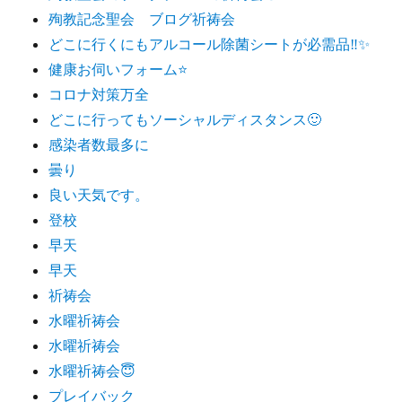
殉教記念聖会 ブログ祈祷会
どこに行くにもアルコール除菌シートが必需品‼️✨
健康お伺いフォーム⭐️
コロナ対策万全
どこに行ってもソーシャルディスタンス🙂
感染者数最多に
曇り
良い天気です。
登校
早天
早天
祈祷会
水曜祈祷会
水曜祈祷会
水曜祈祷会😇
プレイバック