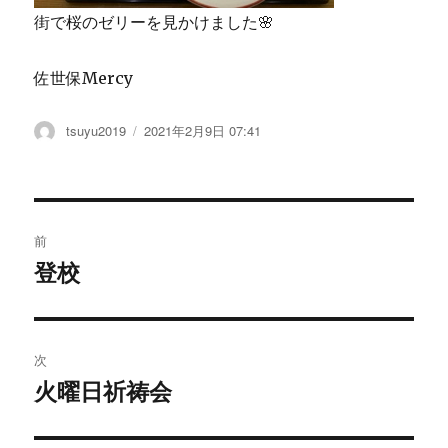
街で桜のゼリーを見かけました🌸
佐世保Mercy
投
tsuyu2019
投
2021年2月9日 07:41
稿
稿
者
日:
投
前
稿
登校
過
去
ナ
の
ビ
投
次
稿:
ゲ
火曜日祈祷会
次
の
ー
投