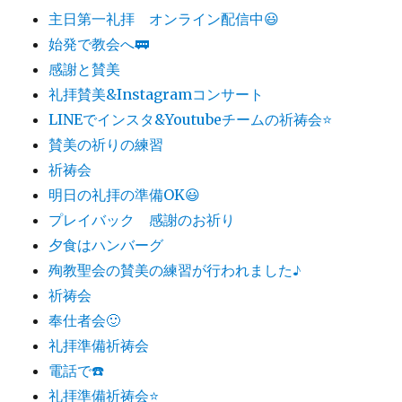
主日第一礼拝 オンライン配信中😃
始発で教会へ🚃
感謝と賛美
礼拝賛美&Instagramコンサート
LINEでインスタ&Youtubeチームの祈祷会⭐️
賛美の祈りの練習
祈祷会
明日の礼拝の準備OK😃
プレイバック 感謝のお祈り
夕食はハンバーグ
殉教聖会の賛美の練習が行われました♪
祈祷会
奉仕者会🙂
礼拝準備祈祷会
電話で☎️
礼拝準備祈祷会⭐️