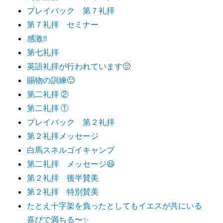
プレイバック 第７礼拝
第７礼拝 セミナー
感激‼️
第七礼拝
英語礼拝が行われています🙂
賜物の訓練🙂
第二礼拝 ②
第二礼拝 ①
プレイバック 第２礼拝
第２礼拝メッセージ
白馬スネルゴイキャンプ
第二礼拝 メッセージ😃
第２礼拝 後半賛美
第２礼拝 特別賛美
たとえ十字架を負ったとしてもイエスが共にいる
喜びで満ちる〜✨