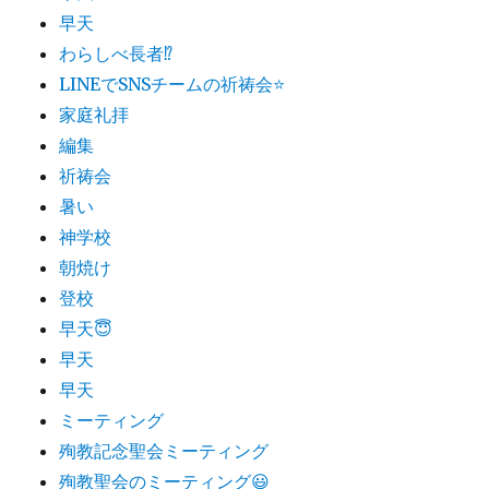
早天
わらしべ長者⁉︎
LINEでSNSチームの祈祷会⭐
家庭礼拝
編集
祈祷会
暑い
神学校
朝焼け
登校
早天😇
早天
早天
ミーティング
殉教記念聖会ミーティング
殉教聖会のミーティング😃