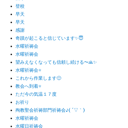
登校
早天
早天
感謝
奇蹟が起こると信じています✨😇
水曜祈祷会
水曜祈祷会
望みえなくなっても信頼し続ける〜🙏✨
水曜祈祷会⭐️
これから作業します🙂
教会へ到着⭐️
ただ今の気温１７度
お祈り
殉教聖会祈祷部門祈祷会♪( ´▽｀)
水曜祈祷会
水曜日祈祷会