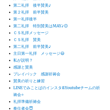
第二礼拝 後半賛美♪
第２礼拝 前半賛美
第一礼拝後半
第二礼拝 特別賛美はMAY♪😊
ＣＳ礼拝メッセージ
ＣＳ礼拝 賛美
第二礼拝 前半賛美♪
主日第一礼拝 メッセージ😃
私が説明？
感謝と賛美
プレイバック 感謝祈祷会
賛美の祈りと練習
LINEでみことばのインスタ&Youtubeチームの祈
祷会⭐️
礼拝準備祈祷会
奉仕者会😇