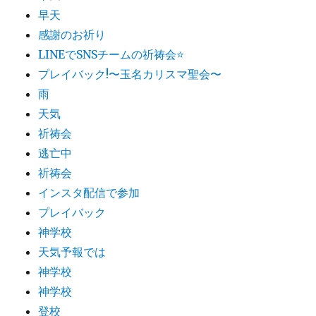
早天
感謝のお祈り
LINEでSNSチームの祈祷会​⭐️
プレイバック!〜玉名カリスマ聖会〜
雨
天気
祈祷会
逃亡中
祈祷会
インスタ配信で参加
プレイバック
神学校
天気予報では
神学校
神学校
登校