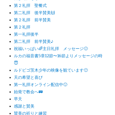
第２礼拝 聖餐式
第二礼拝 後半賛美🙌
第２礼拝 前半賛美
第２礼拝
第一礼拝後半
第二礼拝 前半賛美♪
祝福いっぱい🌈主日礼拝 メッセージ🙂
ルカの福音書5章12節〜16節よりメッセージの時
😇
ルドビゴ茨木少年の映像を観ています🙂
天の希望と喜び
第一礼拝オンライン配信中🙂
始発で教会へ🚃
早天
感謝と賛美
賛美の祈りと練習