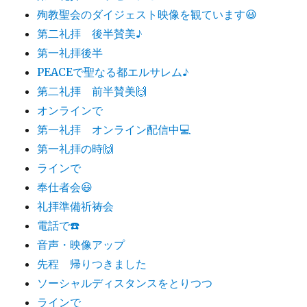
殉教聖会のダイジェスト映像を観ています😃
第二礼拝 後半賛美♪
第一礼拝後半
PEACEで聖なる都エルサレム♪
第二礼拝 前半賛美🙌
オンラインで
第一礼拝 オンライン配信中💻
第一礼拝の時🙌
ラインで
奉仕者会😃
礼拝準備祈祷会
電話で☎️
音声・映像アップ
先程 帰りつきました
ソーシャルディスタンスをとりつつ
ラインで