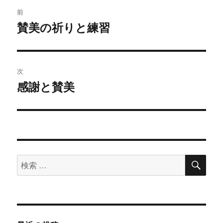
投
前
稿
賛美の祈りと練習
過
去
ナ
の
ビ
投
次
稿:
ゲ
感謝と賛美
次
の
ー
投
シ
稿:
ョ
検
検
索
ン
索
対
象: