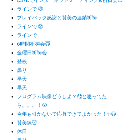
ラインで ③
プレイバック感謝と賛美の連鎖祈祷
ラインで ②
ラインで
6時間祈祷会😇
金曜日祈祷会
登校
曇り
早天
早天
プログラム映像どうしよ？🤔と思ってた
ら。。。！😲
今年も引かないで応募できてよかった！✨😃
賛美練習
休日
曇り