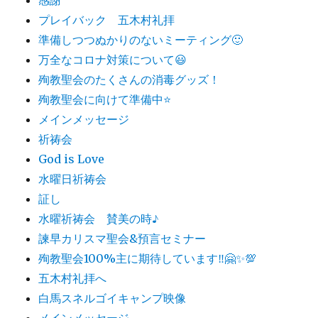
プレイバック 五木村礼拝
準備しつつぬかりのないミーティング🙂
万全なコロナ対策について😃
殉教聖会のたくさんの消毒グッズ！
殉教聖会に向けて準備中⭐️
メインメッセージ
祈祷会
God is Love
水曜日祈祷会
証し
水曜祈祷会 賛美の時♪
諫早カリスマ聖会&預言セミナー
殉教聖会100%主に期待しています‼️🤗✨💯
五木村礼拝へ
白馬スネルゴイキャンプ映像
メインメッセージ