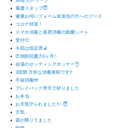
看護スタッフ😇
健康お伺いフォーム未送信の方へのブース
コロナ対策！
スマホ消毒と座席消毒の除菌シート
受付🙂
今回は指定席💺
圧倒的抗菌力1ヶ月✨
会場のセッティングオッケー👌
2段階 万全な消毒体制です‼️
手袋消毒🧤
プレイバック早天で祈りました
お弁当
お天気守られました‼️✨😇
天気
霜が降りてました
快晴