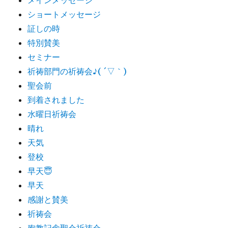
ショートメッセージ
証しの時
特別賛美
セミナー
祈祷部門の祈祷会♪( ´▽｀)
聖会前
到着されました
水曜日祈祷会
晴れ
天気
登校
早天😇
早天
感謝と賛美
祈祷会
殉教記念聖会祈祷会