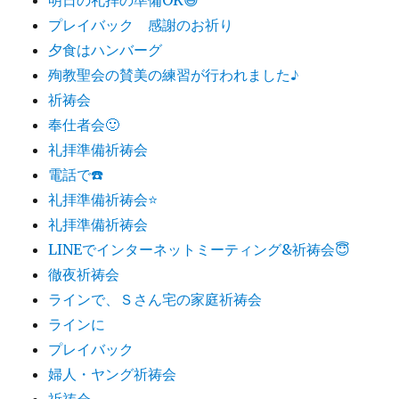
プレイバック 感謝のお祈り
夕食はハンバーグ
殉教聖会の賛美の練習が行われました♪
祈祷会
奉仕者会🙂
礼拝準備祈祷会
電話で☎️
礼拝準備祈祷会⭐️
礼拝準備祈祷会
LINEでインターネットミーティング&祈祷会😇
徹夜祈祷会
ラインで、Ｓさん宅の家庭祈祷会
ラインに
プレイバック
婦人・ヤング祈祷会
祈祷会