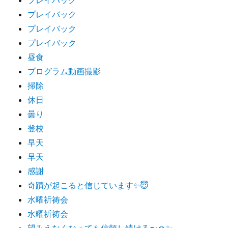
プレイバック
プレイバック
プレイバック
昼食
プログラム動画撮影
掃除
休日
曇り
登校
早天
早天
感謝
奇蹟が起こると信じています✨😇
水曜祈祷会
水曜祈祷会
望みえなくなっても信頼し続ける〜🙏✨