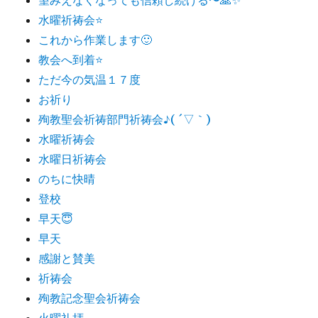
水曜祈祷会⭐️
これから作業します🙂
教会へ到着⭐️
ただ今の気温１７度
お祈り
殉教聖会祈祷部門祈祷会♪( ´▽｀)
水曜祈祷会
水曜日祈祷会
のちに快晴
登校
早天😇
早天
感謝と賛美
祈祷会
殉教記念聖会祈祷会
火曜礼拝