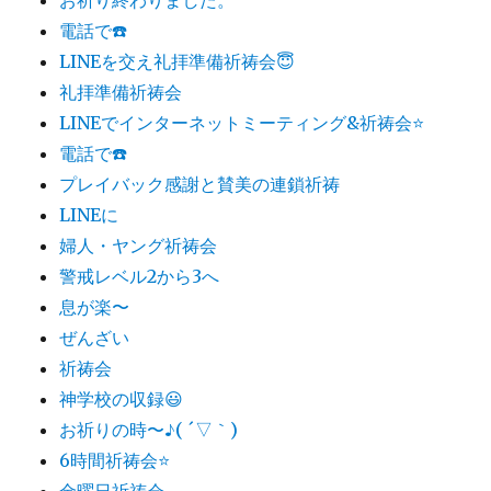
電話で☎️
LINEを交え礼拝準備祈祷会😇
礼拝準備祈祷会
LINEでインターネットミーティング&祈祷会⭐️
電話で☎️
プレイバック感謝と賛美の連鎖祈祷
LINEに
婦人・ヤング祈祷会
警戒レベル2から3へ
息が楽〜
ぜんざい
祈祷会
神学校の収録😃
お祈りの時〜♪( ´▽｀)
6時間祈祷会⭐️
金曜日祈祷会