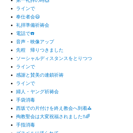
ラインで
奉仕者会😃
礼拝準備祈祷会
電話で☎️
音声・映像アップ
先程 帰りつきました
ソーシャルディスタンスをとりつつ
ラインで
感謝と賛美の連鎖祈祷
ラインで
婦人・ヤング祈祷会
手袋消毒
西坂での片付けを終え教会へ到着⛪️
殉教聖会は大変祝福されました‼️🌈
手指消毒
ゴスペルに送られて