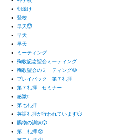
朝焼け
登校
早天😇
早天
早天
ミーティング
殉教記念聖会ミーティング
殉教聖会のミーティング😃
プレイバック 第７礼拝
第７礼拝 セミナー
感激‼️
第七礼拝
英語礼拝が行われています🙂
賜物の訓練🙂
第二礼拝 ②
第二礼拝 ①