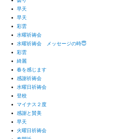
早天
早天
彩雲
水曜祈祷会
水曜祈祷会 メッセージの時😇
彩雲
綺麗
春を感じます
感謝祈祷会
水曜日祈祷会
登校
マイナス２度
感謝と賛美
早天
火曜日祈祷会
春間近