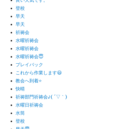
登校
早天
早天
祈祷会
水曜祈祷会
水曜祈祷会
水曜祈祷会😇
プレイバック
これから作業します😃
教会へ到着⭐️
快晴
祈祷部門祈祷会♪( ´▽｀)
水曜日祈祷会
水筒
登校
早天😇