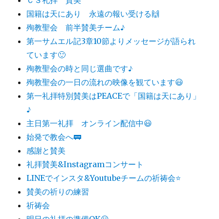
国籍は天にあり 永遠の報い受ける🙌
殉教聖会 前半賛美チーム♪
第一サムエル記3章10節よりメッセージが語られ
ています🙂
殉教聖会の時と同じ選曲です♪
殉教聖会の一日の流れの映像を観ています😃
第一礼拝特別賛美はPEACEで「国籍は天にあり」
♪
主日第一礼拝 オンライン配信中😃
始発で教会へ🚃
感謝と賛美
礼拝賛美&Instagramコンサート
LINEでインスタ&Youtubeチームの祈祷会⭐️
賛美の祈りの練習
祈祷会
明日の礼拝の準備OK😃