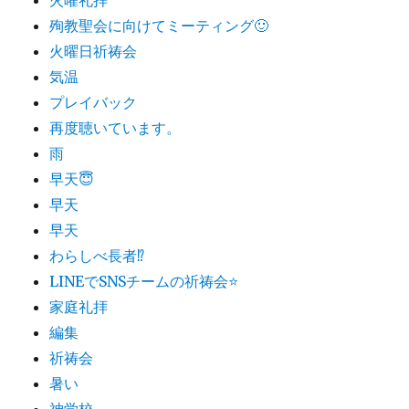
殉教聖会に向けてミーティング🙂
火曜日祈祷会
気温
プレイバック
再度聴いています。
雨
早天😇
早天
早天
わらしべ長者⁉︎
LINEでSNSチームの祈祷会⭐
家庭礼拝
編集
祈祷会
暑い
神学校