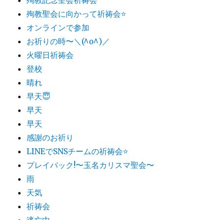
殉教聖会に向かって祈祷会⭐️
オンラインで参加
お祈りの時〜＼(^o^)／
火曜日祈祷会
登校
晴れ
早天😇
早天
早天
感謝のお祈り
LINEでSNSチームの祈祷会​⭐️
プレイバック!〜玉名カリスマ聖会〜
雨
天気
祈祷会
逃亡中