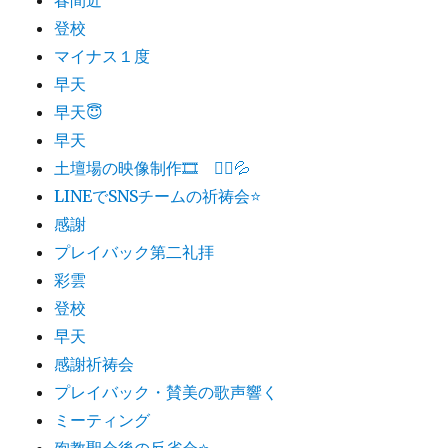
登校
マイナス１度
早天
早天😇
早天
土壇場の映像制作🎞 🏃‍♂️💦
LINEでSNSチームの祈祷会⭐️
感謝
プレイバック第二礼拝
彩雲
登校
早天
感謝祈祷会
プレイバック・賛美の歌声響く
ミーティング
殉教聖会後の反省会⭐️