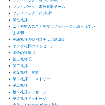
プレイバック 海外宣教チーム
プレイバック 第7礼拝
第七礼拝
二十六聖人のことを交えメッセージが語られてい
ます😇
英語礼拝の特別賛美はPEACE♪
ヤング礼拝のメッセージ
賜物の訓練🙂
第二礼拝 ②
第二礼拝
第２礼拝 祝祷
第２礼拝ミニストリー
第二礼拝
第２礼拝メッセージ
第２礼拝メッセージ
少年ルドビコと26の十字架