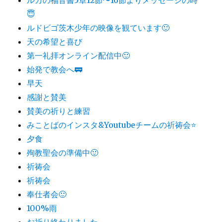
😇
ルドビゴ茨木少年の映像を観ています🙂
天の希望と喜び
第一礼拝オンライン配信中🙂
始発で教会へ🚃
早天
感謝と賛美
賛美の祈りと練習
みことばのインスタ&Youtubeチームの祈祷会⭐️
夕食
殉教聖会の準備中🙂
祈祷会
祈祷会
奉仕者会🙂
100%雨
お祈り終わりました。