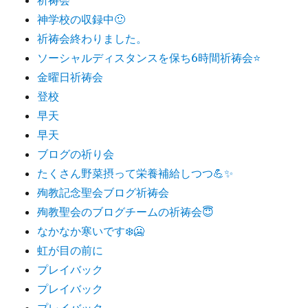
神学校の収録中🙂
祈祷会終わりました。
ソーシャルディスタンスを保ち6時間祈祷会⭐️
金曜日祈祷会
登校
早天
早天
ブログの祈り会
たくさん野菜摂って栄養補給しつつ💪✨
殉教記念聖会ブログ祈祷会
殉教聖会のブログチームの祈祷会😇
なかなか寒いです❄️🥶
虹が目の前に
プレイバック
プレイバック
プレイバック