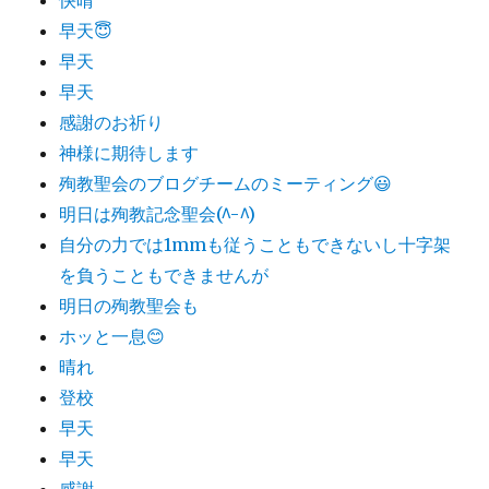
早天😇
早天
早天
感謝のお祈り
神様に期待します
殉教聖会のブログチームのミーティング😃
明日は殉教記念聖会(^-^)
自分の力では1mmも従うこともできないし十字架
を負うこともできませんが
明日の殉教聖会も
ホッと一息😊
晴れ
登校
早天
早天
感謝