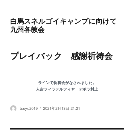
白馬スネルゴイキャンプに向けて
九州各教会
プレイバック 感謝祈祷会
ラインで祈祷会がなされました。
人吉フィラデルフィヤ デボラ村上
投
tsuyu2019
投
2021年2月13日 21:21
稿
稿
者
日: