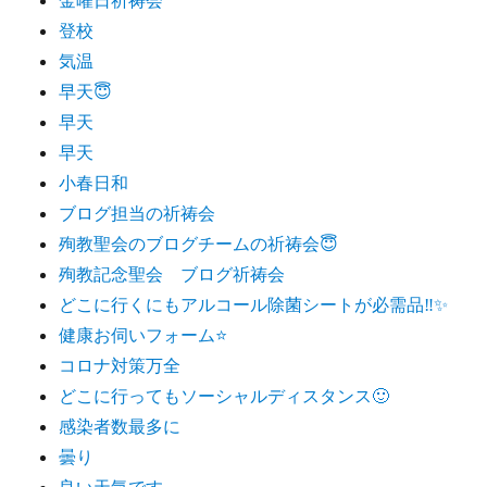
登校
気温
早天😇
早天
早天
小春日和
ブログ担当の祈祷会
殉教聖会のブログチームの祈祷会😇
殉教記念聖会 ブログ祈祷会
どこに行くにもアルコール除菌シートが必需品‼️✨
健康お伺いフォーム⭐️
コロナ対策万全
どこに行ってもソーシャルディスタンス🙂
感染者数最多に
曇り
良い天気です。