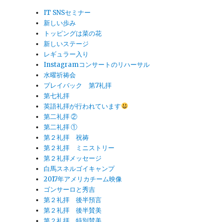
IT SNSセミナー
新しい歩み
トッピングは菜の花
新しいステージ
レギュラー入り
Instagramコンサートのリハーサル
水曜祈祷会
プレイバック 第7礼拝
第七礼拝
英語礼拝が行われています
第二礼拝 ②
第二礼拝 ①
第２礼拝 祝祷
第２礼拝 ミニストリー
第２礼拝メッセージ
白馬スネルゴイキャンプ
2017年アメリカチーム映像
ゴンサーロと秀吉
第２礼拝 後半預言
第２礼拝 後半賛美
第２礼拝 特別賛美