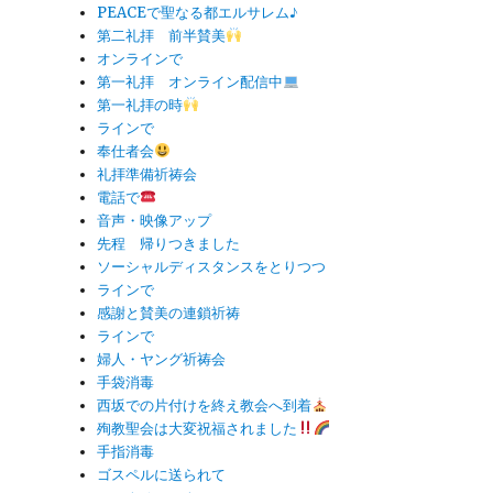
PEACEで聖なる都エルサレム♪
第二礼拝 前半賛美
オンラインで
第一礼拝 オンライン配信中
第一礼拝の時
ラインで
奉仕者会
礼拝準備祈祷会
電話で
音声・映像アップ
先程 帰りつきました
ソーシャルディスタンスをとりつつ
ラインで
感謝と賛美の連鎖祈祷
ラインで
婦人・ヤング祈祷会
手袋消毒
西坂での片付けを終え教会へ到着
殉教聖会は大変祝福されました
手指消毒
ゴスペルに送られて