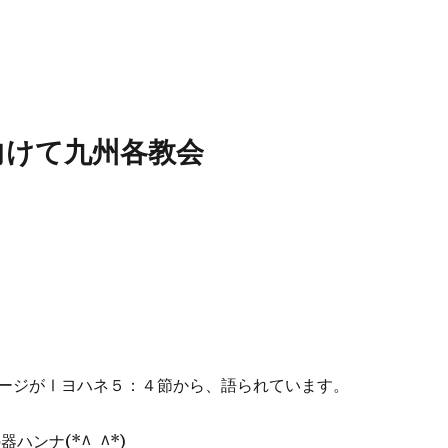
向けて九州各教会
ージがⅠヨハネ５：４節から、語られています。
ハンナ(*^_^*)