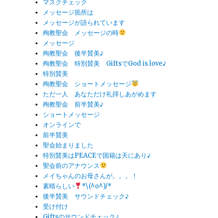
マスクチェック
メッセージ箇所は
メッセージが語られています
殉教聖会 メッセージの時
メッセージ
殉教聖会 後半賛美♪
殉教聖会 特別賛美 GiftsでGod is love♪
特別賛美
殉教聖会 ショートメッセージ
ただ一人 あなただけ礼拝しあがめます
殉教聖会 前半賛美♪
ショートメッセージ
オンラインで
前半賛美
聖会始まりました
特別賛美はPEACEで国籍は天にあり♪
聖会前のアナウンス
メイちゃんのお母さんが。。。！
素晴らしい
*\(^o^)/*
後半賛美 サウンドチェック♪
受け付け
Giftsのサウンドチェック♪