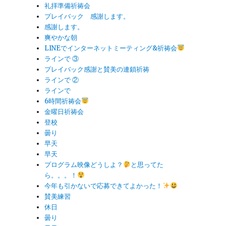
礼拝準備祈祷会
プレイバック 感謝します。
感謝します。
爽やかな朝
LINEでインターネットミーティング&祈祷会
ラインで ③
プレイバック感謝と賛美の連鎖祈祷
ラインで ②
ラインで
6時間祈祷会
金曜日祈祷会
登校
曇り
早天
早天
プログラム映像どうしよ？
と思ってた
ら。。。！
今年も引かないで応募できてよかった！
賛美練習
休日
曇り