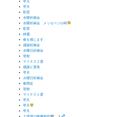
早天
早天
彩雲
水曜祈祷会
水曜祈祷会 メッセージの時
彩雲
綺麗
春を感じます
感謝祈祷会
水曜日祈祷会
登校
マイナス２度
感謝と賛美
早天
火曜日祈祷会
春間近
登校
マイナス１度
早天
早天
早天
土壇場の映像制作