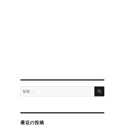
検
検
索
索
対
象:
最近の投稿