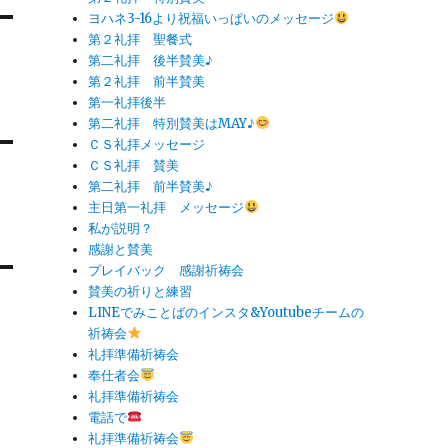
ヨハネ3-16より祝福いっぱいのメッセージ
第２礼拝 聖餐式
第二礼拝 後半賛美♪
第２礼拝 前半賛美
第一礼拝後半
第二礼拝 特別賛美はMAY♪
ＣＳ礼拝メッセージ
ＣＳ礼拝 賛美
第二礼拝 前半賛美♪
主日第一礼拝 メッセージ
私が説明？
感謝と賛美
プレイバック 感謝祈祷会
賛美の祈りと練習
LINEでみことばのインスタ&Youtubeチームの
祈祷会
礼拝準備祈祷会
奉仕者会
礼拝準備祈祷会
電話で
礼拝準備祈祷会