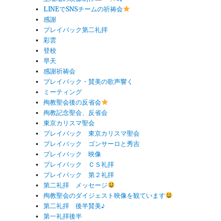
LINEでSNSチームの祈祷会
感謝
プレイバック第二礼拝
彩雲
登校
早天
感謝祈祷会
プレイバック・賛美の歌声響く
ミーティング
殉教聖会後の反省会
殉教記念聖会、反省会
東京カリスマ聖会
プレイバック 東京カリスマ聖会
プレイバック ゴンサーロと秀吉
プレイバック 映像
プレイバック ＣＳ礼拝
プレイバック 第２礼拝
第二礼拝 メッセージ
殉教聖会のダイジェスト映像を観ています
第二礼拝 後半賛美♪
第一礼拝後半