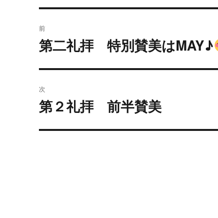
投
前
稿
第二礼拝 特別賛美はMAY♪
過
去
ナ
の
ビ
投
次
稿:
ゲ
第２礼拝 前半賛美
次
の
ー
投
シ
稿:
ョ
ン