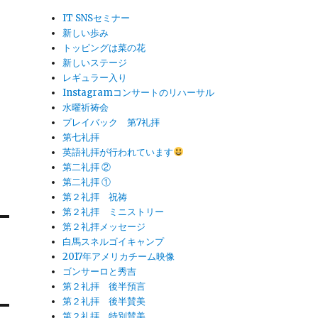
IT SNSセミナー
新しい歩み
トッピングは菜の花
新しいステージ
レギュラー入り
Instagramコンサートのリハーサル
水曜祈祷会
プレイバック 第7礼拝
第七礼拝
英語礼拝が行われています
第二礼拝 ②
第二礼拝 ①
第２礼拝 祝祷
第２礼拝 ミニストリー
第２礼拝メッセージ
白馬スネルゴイキャンプ
2017年アメリカチーム映像
ゴンサーロと秀吉
第２礼拝 後半預言
第２礼拝 後半賛美
第２礼拝 特別賛美