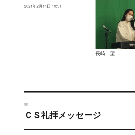
稿
投
2021年2月14日 10:31
者
稿
日:
長崎 望
投
前
稿
ＣＳ礼拝メッセージ
過
去
ナ
の