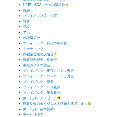
LINEでSNSチームの祈祷会
感謝
プレイバック第二礼拝
彩雲
登校
早天
感謝祈祷会
プレイバック・賛美の歌声響く
ミーティング
殉教聖会後の反省会
殉教記念聖会、反省会
東京カリスマ聖会
プレイバック 東京カリスマ聖会
プレイバック ゴンサーロと秀吉
プレイバック 映像
プレイバック ＣＳ礼拝
プレイバック 第２礼拝
第二礼拝 メッセージ
殉教聖会のダイジェスト映像を観ています
第二礼拝 後半賛美♪
第一礼拝後半