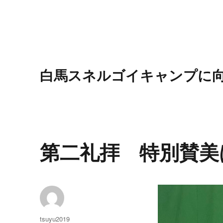
白馬スネルゴイキャンプに
第二礼拝 特別賛美は
投
tsuyu2019