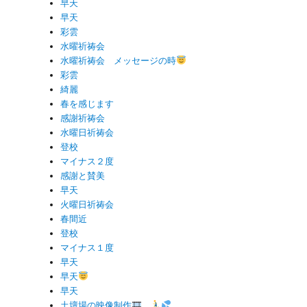
早天
早天
彩雲
水曜祈祷会
水曜祈祷会 メッセージの時
彩雲
綺麗
春を感じます
感謝祈祷会
水曜日祈祷会
登校
マイナス２度
感謝と賛美
早天
火曜日祈祷会
春間近
登校
マイナス１度
早天
早天
早天
土壇場の映像制作