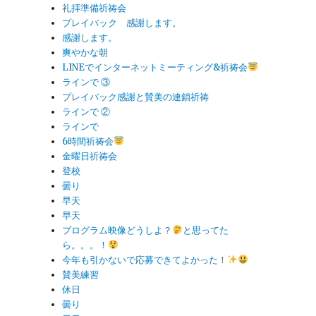
礼拝準備祈祷会
プレイバック 感謝します。
感謝します。
爽やかな朝
LINEでインターネットミーティング&祈祷会
ラインで ③
プレイバック感謝と賛美の連鎖祈祷
ラインで ②
ラインで
6時間祈祷会
金曜日祈祷会
登校
曇り
早天
早天
プログラム映像どうしよ？
と思ってた
ら。。。！
今年も引かないで応募できてよかった！
賛美練習
休日
曇り