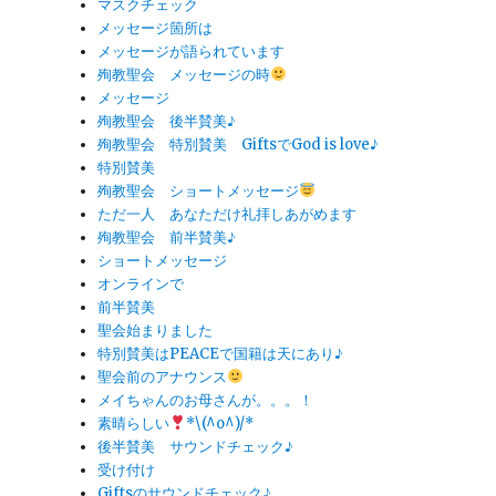
マスクチェック
メッセージ箇所は
メッセージが語られています
殉教聖会 メッセージの時
メッセージ
殉教聖会 後半賛美♪
殉教聖会 特別賛美 GiftsでGod is love♪
特別賛美
殉教聖会 ショートメッセージ
ただ一人 あなただけ礼拝しあがめます
殉教聖会 前半賛美♪
ショートメッセージ
オンラインで
前半賛美
聖会始まりました
特別賛美はPEACEで国籍は天にあり♪
聖会前のアナウンス
メイちゃんのお母さんが。。。！
素晴らしい
*\(^o^)/*
後半賛美 サウンドチェック♪
受け付け
Giftsのサウンドチェック♪