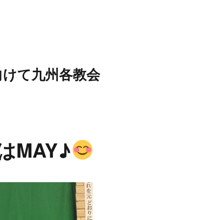
向けて九州各教会
MAY♪