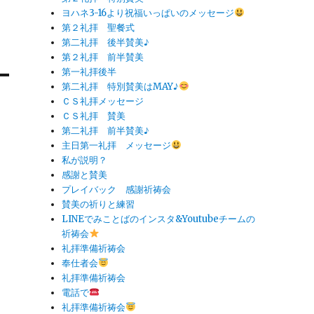
ヨハネ3-16より祝福いっぱいのメッセージ
第２礼拝 聖餐式
第二礼拝 後半賛美♪
第２礼拝 前半賛美
第一礼拝後半
第二礼拝 特別賛美はMAY♪
ＣＳ礼拝メッセージ
ＣＳ礼拝 賛美
第二礼拝 前半賛美♪
主日第一礼拝 メッセージ
私が説明？
感謝と賛美
プレイバック 感謝祈祷会
賛美の祈りと練習
LINEでみことばのインスタ&Youtubeチームの
祈祷会
礼拝準備祈祷会
奉仕者会
礼拝準備祈祷会
電話で
礼拝準備祈祷会