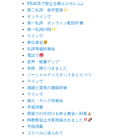
PEACEで聖なる都エルサレム♪
第二礼拝 前半賛美
オンラインで
第一礼拝 オンライン配信中
第一礼拝の時
ラインで
奉仕者会
礼拝準備祈祷会
電話で
音声・映像アップ
先程 帰りつきました
ソーシャルディスタンスをとりつつ
ラインで
感謝と賛美の連鎖祈祷
ラインで
婦人・ヤング祈祷会
手袋消毒
西坂での片付けを終え教会へ到着
殉教聖会は大変祝福されました
手指消毒
ゴスペルに送られて