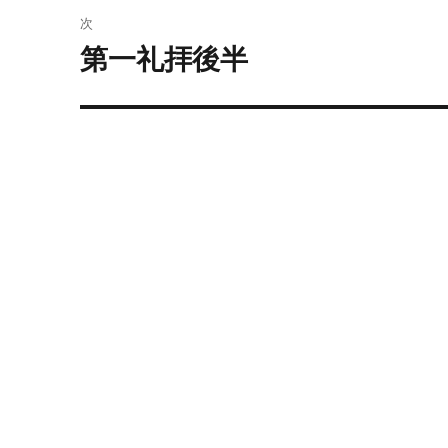
ビ
投
次
稿:
ゲ
第一礼拝後半
次
の
ー
投
シ
稿:
ョ
ン