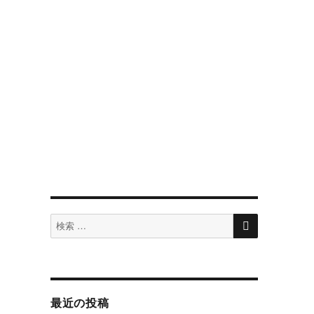
検
検
索
索
対
象:
最近の投稿