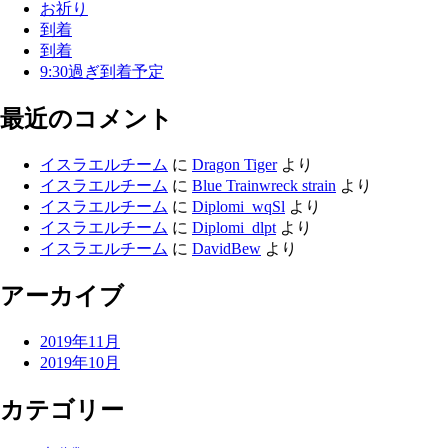
お祈り
到着
到着
9:30過ぎ到着予定
最近のコメント
イスラエルチーム
に
Dragon Tiger
より
イスラエルチーム
に
Blue Trainwreck strain
より
イスラエルチーム
に
Diplomi_wqSl
より
イスラエルチーム
に
Diplomi_dlpt
より
イスラエルチーム
に
DavidBew
より
アーカイブ
2019年11月
2019年10月
カテゴリー