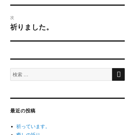
ナ
の
ビ
投
次
稿:
ゲ
祈りました。
次
の
ー
投
シ
稿:
ョ
検
検
索
ン
索
対
象:
最近の投稿
祈っています。
癒しの祈り