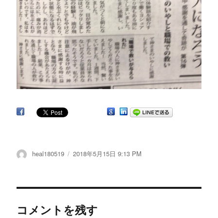
投
heal180519
投
2018年5月15日 9:13 PM
稿
稿
者
日:
コメントを残す