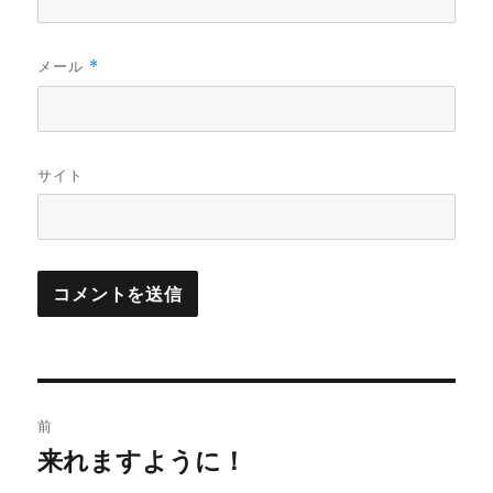
メール
*
サイト
投
前
稿
来れますように！
過
去