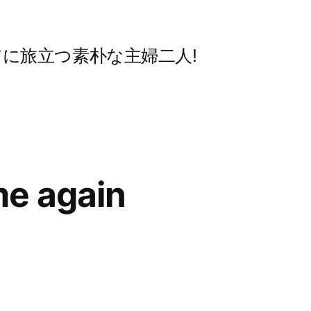
)ロシアに旅立つ素朴な主婦二人!
me again