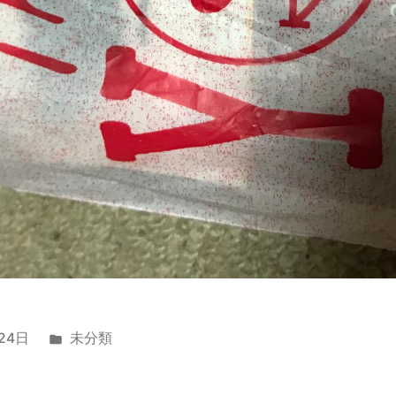
カ
24日
未分類
テ
ゴ