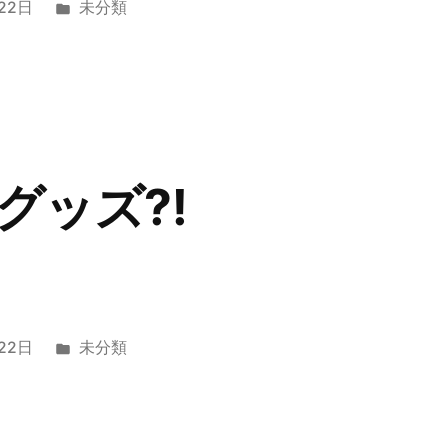
カ
22日
未分類
テ
ゴ
リ
ー:
グッズ⁈
カ
22日
未分類
テ
ゴ
リ