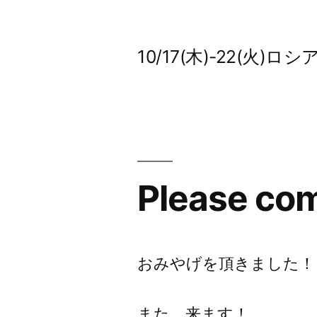
コ
ン
10/17(木)-22(火
テ
ン
ツ
へ
ス
Please co
キ
ッ
プ
おみやげを頂きました！
また、来ます！