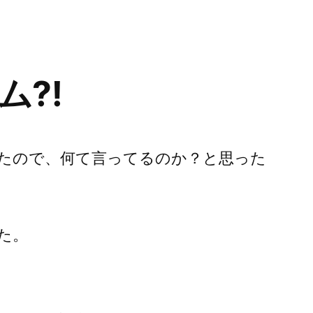
リ
ー:
ム⁈
たので、何て言ってるのか？と思った
た。