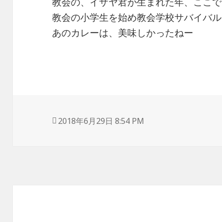
教会の、イザヤ君が生まれた年、ここで
教会の小学生を始め教会学校サバイバル
あのカレーは、美味しかったねー
投
2018年6月29日 8:54 PM
稿
日: