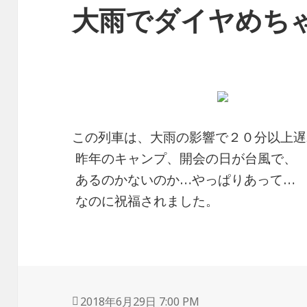
大雨でダイヤめち
この列車は、大雨の影響で２０分以上遅
昨年のキャンプ、開会の日が台風で、
あるのかないのか…やっぱりあって…
なのに祝福されました。
投
2018年6月29日 7:00 PM