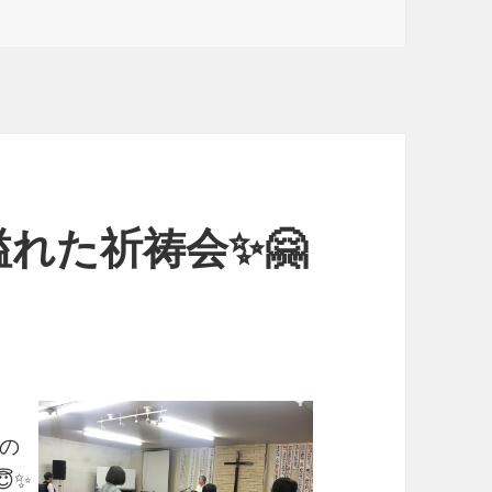
れた祈祷会✨🤗
の
✨