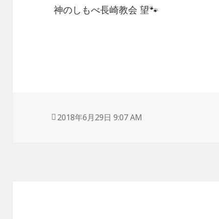
神のしもべ長崎教会 望🐾
投
2018年6月29日 9:07 AM
稿
日: