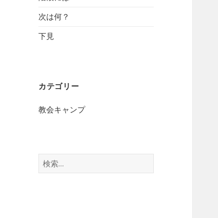
次は何？
下見
カテゴリー
教会キャンプ
検
索
: