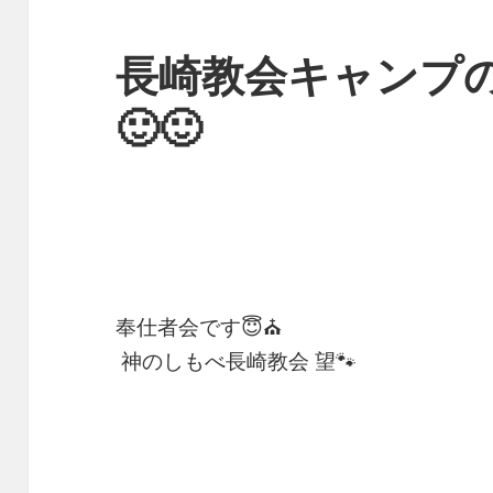
長崎教会キャンプ
🙂🙂
奉仕者会です😇⛪️
神のしもべ長崎教会 望🐾