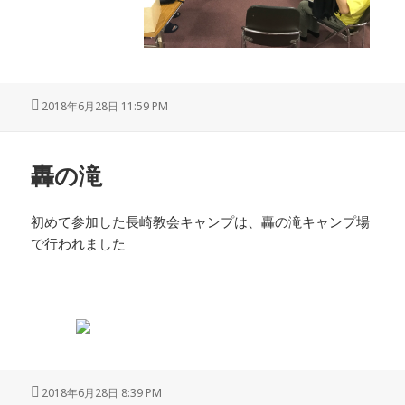
投
2018年6月28日 11:59 PM
稿
日:
轟の滝
初めて参加した長崎教会キャンプは、轟の滝キャンプ場
で行われました
投
2018年6月28日 8:39 PM