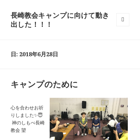
長崎教会キャンプに向けて動き
出した！！！
メニュ
ーとウ
ィジェ
ット
日: 2018年6月28日
キャンプのために
心を合わせお祈
りしました✨😇
神のしもべ長崎
教会 望