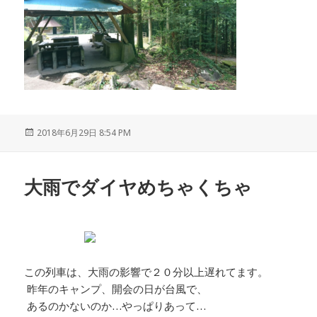
投
2018年6月29日 8:54 PM
稿
日:
大雨でダイヤめちゃくちゃ
この列車は、大雨の影響で２０分以上遅れてます。
昨年のキャンプ、開会の日が台風で、
あるのかないのか…やっぱりあって…