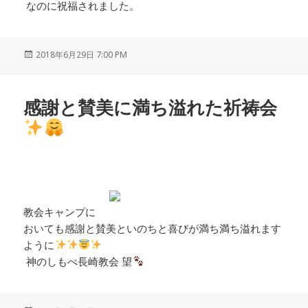
なのに祝福されました。
投
2018年6月29日 7:00 PM
稿
日:
感謝と賛美に満ち溢れた祈祷会
教会キャンプに
おいても感謝と賛美といのちと喜びが満ち満ち溢れます
ように
神のしもべ長崎教会 望