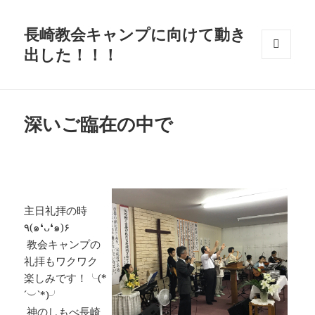
長崎教会キャンプに向けて動き
出した！！！
メニュ
ーとウ
ィジェ
ット
深いご臨在の中で
主日礼拝の時
٩(๑❛ᴗ❛๑)۶
教会キャンプの
礼拝もワクワク
楽しみです！╰(*
´︶`*)╯
神のしもべ長崎