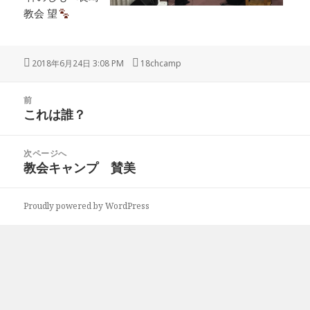
教会 望
投
2018年6月24日 3:08 PM
作
18chcamp
稿
成
日:
者
投
前
稿
これは誰？
前
ナ
の
ビ
投
次ページへ
ゲ
稿:
教会キャンプ 賛美
次
ー
の
シ
投
ョ
Proudly powered by WordPress
稿:
ン