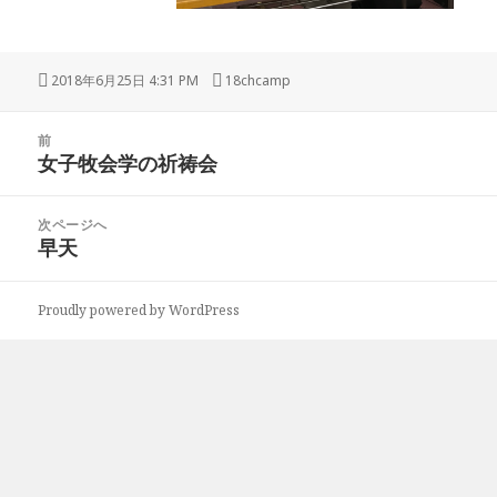
投
2018年6月25日 4:31 PM
作
18chcamp
稿
成
日:
者
投
前
稿
女子牧会学の祈祷会
前
ナ
の
ビ
投
次ページへ
ゲ
稿:
早天
次
ー
の
シ
投
ョ
Proudly powered by WordPress
稿:
ン