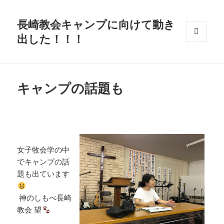
長崎教会キャンプに向けて動き
出した！！！
メニュ
ーとウ
ィジェ
ット
キャンプの話題も
女子牧会学の中
でキャンプの話
題も出ています
神のしもべ長崎
教会 望