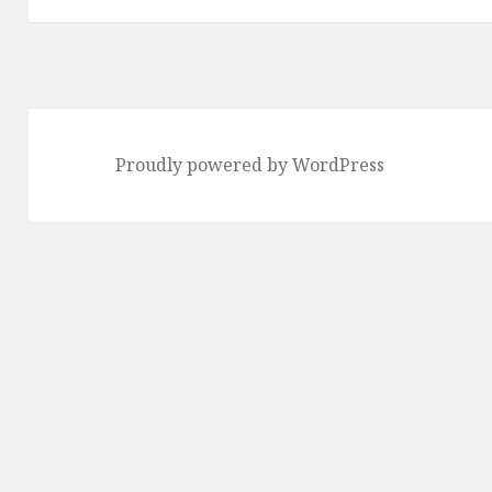
ン
投
稿:
Proudly powered by WordPress