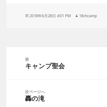
投
2018年6月28日 4:01 PM
作
18chcamp
稿
成
日:
者
投
稿
前
キャンプ聖会
ナ
前
ビ
の
ゲ
投
ー
稿:
次ページへ
シ
轟の滝
次
ョ
の