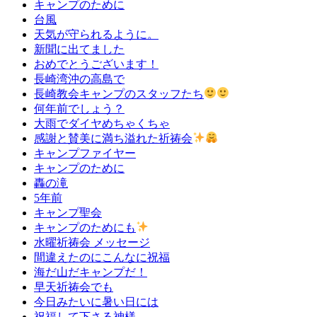
キャンプのために
台風
天気が守られるように。
新聞に出てました
おめでとうございます！
長崎湾沖の高島で
長崎教会キャンプのスタッフたち
何年前でしょう？
大雨でダイヤめちゃくちゃ
感謝と賛美に満ち溢れた祈祷会
キャンプファイヤー
キャンプのために
轟の滝
5年前
キャンプ聖会
キャンプのためにも
水曜祈祷会 メッセージ
間違えたのにこんなに祝福
海だ山だキャンプだ！
早天祈祷会でも
今日みたいに暑い日には
祝福して下さる神様