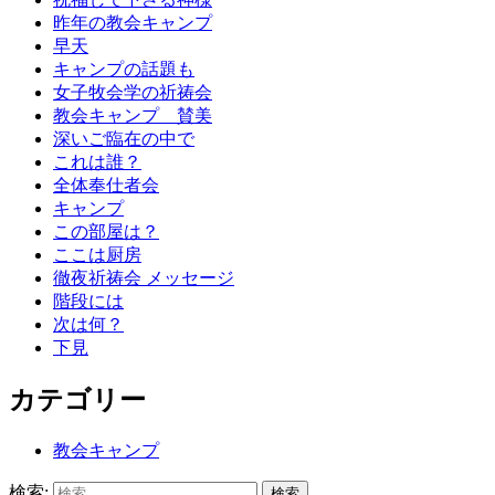
昨年の教会キャンプ
早天
キャンプの話題も
女子牧会学の祈祷会
教会キャンプ 賛美
深いご臨在の中で
これは誰？
全体奉仕者会
キャンプ
この部屋は？
ここは厨房
徹夜祈祷会 メッセージ
階段には
次は何？
下見
カテゴリー
教会キャンプ
検索: