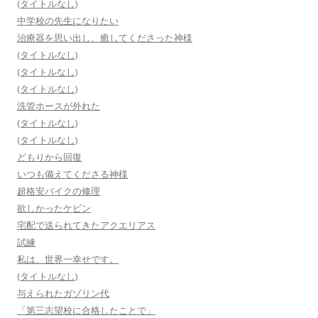
(タイトルなし)
中学校の先生になりたい
治療器を思い出し、癒してくださった神様
(タイトルなし)
(タイトルなし)
(タイトルなし)
洗管ホースが外れた
(タイトルなし)
(タイトルなし)
どもりから回復
いつも備えてくださる神様
超格安バイクの修理
欲しかったケビン
宅配で送られてきたアクエリアス
試練
私は、世界一幸せです。
(タイトルなし)
与えられたガゾリン代
「第三志望校に合格したことで」