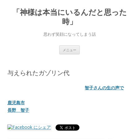
「神様は本当にいるんだと思った
時」
思わず笑顔になってしまう話
コ
メニュー
ン
テ
ン
ツ
へ
与えられたガゾリン代
ス
キ
ッ
プ
智子さんの生の声で
鹿児島市
長野 智子