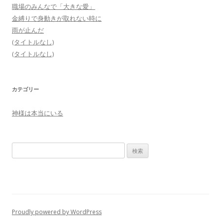
職場のみんなで「大きな愛」
金縛りで身動きが取れない時に
雨が止んだ
(タイトルなし)
(タイトルなし)
カテゴリー
神様は本当にいる
検
索
:
Proudly powered by WordPress