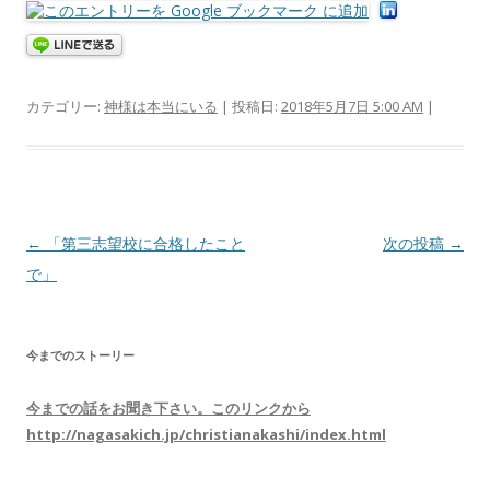
カテゴリー:
神様は本当にいる
| 投稿日:
2018年5月7日 5:00 AM
|
投
←
「第三志望校に合格したこと
次の投稿
→
稿
で」
ナ
ビ
今までのストーリー
ゲ
ー
今までの話をお聞き下さい。このリンクから
シ
http://nagasakich.jp/christianakashi/index.html
ョ
ン